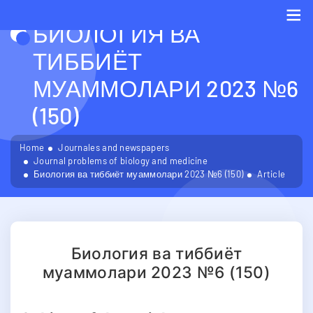
БИОЛОГИЯ ВА
Me
ТИББИЁТ
МУАММОЛАРИ 2023 №6
(150)
Home
Journales and newspapers
Journal problems of biology and medicine
Биология ва тиббиёт муаммолари 2023 №6 (150)
Article
Биология ва тиббиёт
муаммолари 2023 №6 (150)