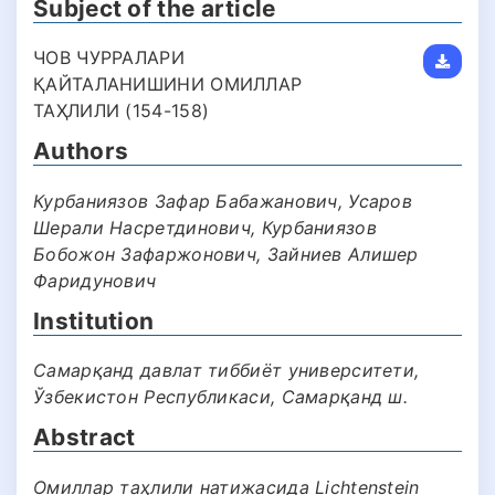
Subject of the article
ЧОВ ЧУРРАЛАРИ
ҚАЙТАЛАНИШИНИ ОМИЛЛАР
ТАҲЛИЛИ (154-158)
Authors
Курбаниязов Зафар Бабажанович, Усаров
Шерали Насретдинович, Курбаниязов
Бобожон Зафаржонович, Зайниев Алишер
Фаридунович
Institution
Самарқанд давлат тиббиёт университети,
Ўзбекистон Республикаси, Самарқанд ш.
Abstract
Омиллар таҳлили натижасида Lichtenstein