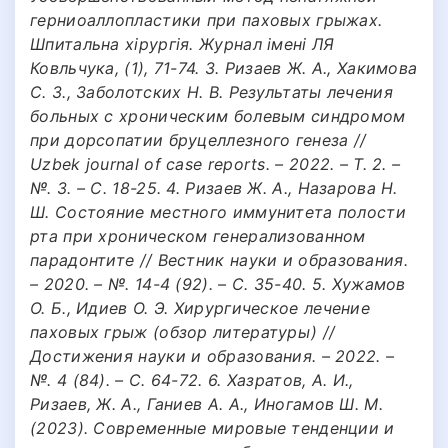
герниоаллопластики при паховых грыжах.
Шпитальна хірургія. Журнал імені ЛЯ
Ковльчука, (1), 71-74. 3. Ризаев Ж. А., Хакимова
С. З., Заболотских Н. В. Результаты лечения
больных с хроническим болевым синдромом
при дорсопатии бруцеллезного генеза //
Uzbek journal of case reports. – 2022. – Т. 2. –
№. 3. – С. 18-25. 4. Ризаев Ж. А., Назарова Н.
Ш. Состояние местного иммунитета полости
рта при хроническом генерализованном
парадонтите // Вестник науки и образования.
– 2020. – №. 14-4 (92). – С. 35-40. 5. Хужамов
О. Б., Идиев О. Э. Хирургическое лечение
паховых грыж (обзор литературы) //
Достижения науки и образования. – 2022. –
№. 4 (84). – С. 64-72. 6. Хазратов, А. И.,
Ризаев, Ж. А., Ганиев А. А., Иногамов Ш. М.
(2023). Современные мировые тенденции и