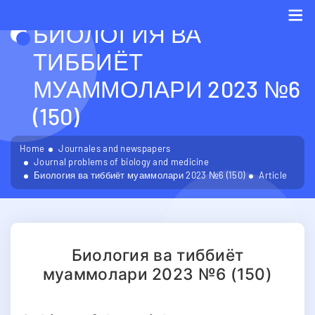
БИОЛОГИЯ ВА
Me
ТИББИЁТ
МУАММОЛАРИ 2023 №6
(150)
Home
Journales and newspapers
Journal problems of biology and medicine
Биология ва тиббиёт муаммолари 2023 №6 (150)
Article
Биология ва тиббиёт
муаммолари 2023 №6 (150)