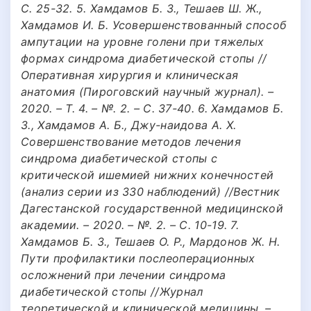
С. 25-32. 5. Хамдамов Б. З., Тешаев Ш. Ж.,
Хамдамов И. Б. Усовершенствованный способ
ампутации на уровне голени при тяжелых
формах синдрома диабетической стопы //
Оперативная хирургия и клиническая
анатомия (Пироговский научный журнал). –
2020. – Т. 4. – №. 2. – С. 37-40. 6. Хамдамов Б.
З., Хамдамов А. Б., Джу-наидова А. Х.
Совершенствование методов лечения
синдрома диабетической стопы с
критической ишемией нижних конечностей
(анализ серии из 330 наблюдений) //Вестник
Дагестанской государственной медицинской
академии. – 2020. – №. 2. – С. 10-19. 7.
Хамдамов Б. З., Тешаев О. Р., Мардонов Ж. Н.
Пути профилактики послеоперационных
осложнений при лечении синдрома
диабетической стопы //Журнал
теоретической и клинической медицины. –