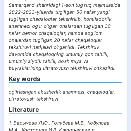
Samarqand shahridagi 1-son tug‘ruq majmuasida
2022-2023-yillarda tug‘ilgan 50 nafar yangi
tug‘ilgan chaqaloqlar tekshirilib, homiladorlik
anamnezi og‘ir o‘tgan onalardan tug‘ilgan 30
nafar bemor chaqaloqlar, hamda sog‘lom
onalardan tug‘ilgan 20 nafar chaqaloqlar
tekshiruvi natijalari o‘rganildi. Tekshiruv
davomida chaqaloqning umumiy qon tahlili,
umumiy siydik tahlili, bosh miya va
buyraklarining ultratovush tekshiruvi o‘tkazildi.
Key words
og‘irlashgan akusherlik anamnezi, chaqaloqlar,
ultratovush tekshiruvi.
Literature
1. Барычева Л.Ю., Голубева М.В., Кобулова
М.А., Косторная И.В. Клинические и