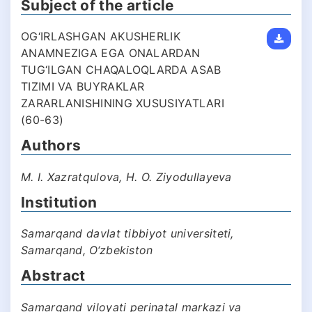
Subject of the article
OG‘IRLASHGAN AKUSHERLIK
ANAMNEZIGA EGA ONALARDAN
TUG‘ILGAN CHAQALOQLARDA ASAB
TIZIMI VA BUYRAKLAR
ZARARLANISHINING XUSUSIYATLARI
(60-63)
Authors
M. I. Xazratqulova, H. O. Ziyodullayeva
Institution
Samarqand davlat tibbiyot universiteti,
Samarqand, O‘zbekiston
Abstract
Samarqand viloyati perinatal markazi va