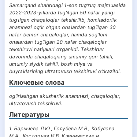
Samarqand shahridagi 1-son tug‘ruq majmuasida
2022-2023-yillarda tug‘ilgan 50 nafar yangi
tug‘ilgan chaqaloqlar tekshirilib, homiladorlik
anamnezi og‘ir o‘tgan onalardan tug‘ilgan 30
nafar bemor chaqaloqlar, hamda sog‘lom
onalardan tug‘ilgan 20 nafar chaqaloqlar
tekshiruvi natijalari o‘rganildi. Tekshiruv
davomida chaqaloqning umumiy qon tahlili,
umumiy siydik tahlili, bosh miya va
buyraklarining ultratovush tekshiruvi o‘tkazildi.
Ключевые слова
og‘irlashgan akusherlik anamnezi, chaqaloqlar,
ultratovush tekshiruvi.
Литературы
1. Барычева Л.Ю., Голубева М.В., Кобулова
М.А., Косторная И.В. Клинические и