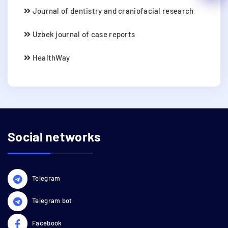
Journal of dentistry and craniofacial research
Uzbek journal of case reports
HealthWay
Social networks
Telegram
Telegram bot
Facebook