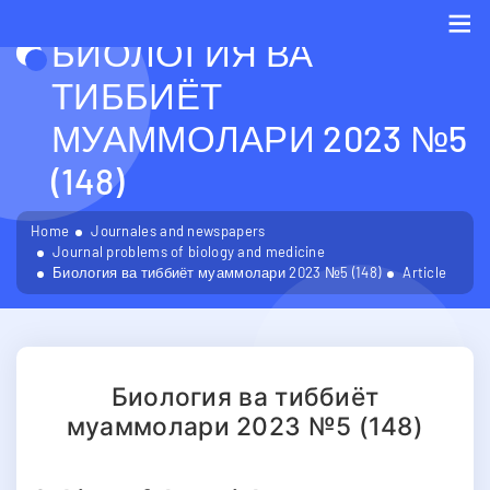
БИОЛОГИЯ ВА
Me
ТИББИЁТ
МУАММОЛАРИ 2023 №5
(148)
Home
Journales and newspapers
Journal problems of biology and medicine
Биология ва тиббиёт муаммолари 2023 №5 (148)
Article
Биология ва тиббиёт
муаммолари 2023 №5 (148)