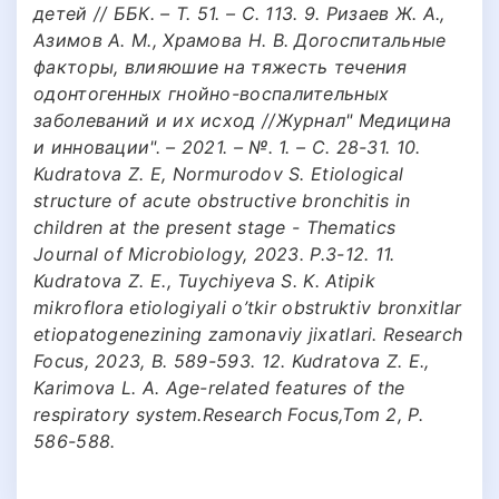
детей // ББК. – Т. 51. – С. 113. 9. Ризаев Ж. А.,
Азимов А. М., Храмова Н. В. Догоспитальные
факторы, влияюшие на тяжесть течения
одонтогенных гнойно-воспалительных
заболеваний и их исход //Журнал" Медицина
и инновации". – 2021. – №. 1. – С. 28-31. 10.
Kudratova Z. E, Normurodov S. Etiological
structure of acute obstructive bronchitis in
children at the present stage - Thematics
Journal of Microbiology, 2023. P.3-12. 11.
Kudratova Z. E., Tuychiyeva S. K. Atipik
mikroflora etiologiyali o’tkir obstruktiv bronxitlar
etiopatogenezining zamonaviy jixatlari. Research
Focus, 2023, B. 589-593. 12. Kudratova Z. E.,
Karimova L. A. Age-related features of the
respiratory system.Research Focus,Tom 2, P.
586-588.