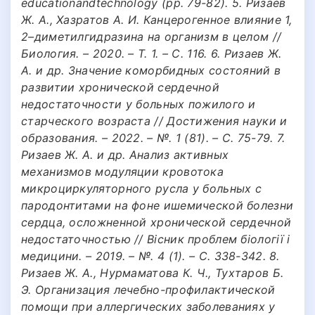
educationandtechnology (pp. 79-82). 5. Ризаев
Ж. А., Хазратов А. И. Канцерогенное влияние 1,
2–диметилгидразина на организм в целом //
Биология. – 2020. – Т. 1. – С. 116. 6. Ризаев Ж.
А. и др. Значение коморбидных состояний в
развитии хронической сердечной
недостаточности у больных пожилого и
старческого возраста // Достижения науки и
образования. – 2022. – №. 1 (81). – С. 75-79. 7.
Ризаев Ж. А. и др. Анализ активных
механизмов модуляции кровотока
микроциркуляторного русла у больных с
пародонтитами на фоне ишемической болезни
сердца, осложненной хронической сердечной
недостаточностью // Вісник проблем біології і
медицини. – 2019. – №. 4 (1). – С. 338-342. 8.
Ризаев Ж. А., Нурмаматова К. Ч., Тухтаров Б.
Э. Организация лечебно-профилактической
помощи при аллергических заболеваниях у