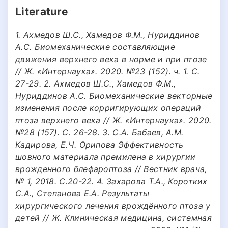
Literature
1. Ахмедов Ш.С., Хамедов Ф.М., Нуриддинов
А.С. Биомеханические составляющие
движения верхнего века в норме и при птозе
// Ж. «Интернаука». 2020. №23 (152). ч. 1. С.
27-29. 2. Ахмедов Ш.С., Хамедов Ф.М.,
Нуриддинов А.С. Биомеханические векторные
изменения после корригирующих операций
птоза верхнего века // Ж. «Интернаука». 2020.
№28 (157). С. 26-28. 3. С.А. Бабаев, А.М.
Кадирова, Е.Ч. Орипова Эффективность
шовного материала премилена в хирургии
врожденного блефароптоза // Вестник врача,
№ 1, 2018. С.20-22. 4. Захарова Т.А., Коротких
С.А., Степанова Е.А. Результаты
хирургического лечения врождённого птоза у
детей // Ж. Клиническая медицина, системная