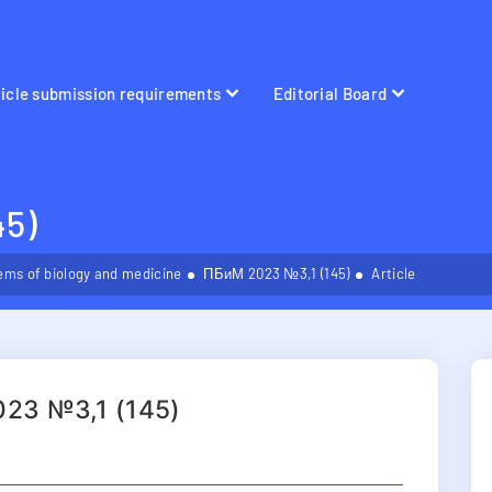
ticle submission requirements
Editorial Board
5)
ems of biology and medicine
ПБиМ 2023 №3,1 (145)
Article
23 №3,1 (145)