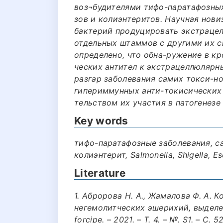
воз¬будителями тифо-паратафозных
зов и колиэнтеритов. Научная нови
бактерий продуцировать экстрацел
отдельных штаммов с другими их с
определено, что обна-ружение в к
ческих антител к экстрацеллюлярны
разгар заболевания самих токси-н
гипериммунных анти-токисических 
тельством их участия в патогенезе
Key words
тифо-паратафозные заболевания, с
колиэнтерит, Salmonella, Shigella, 
Literature
1. Абророва Н. А., Жамалова Ф. А. 
негемолитческих эшерихий, выделен
forcipe. – 2021. – Т. 4. – №. S1. – С