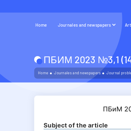
Home
Journales and newspapers
Ar
ПБИМ 2023 №3,1 (14
Home
Journales and newspapers
Journal probl
ПБиМ 20
Subject of the article