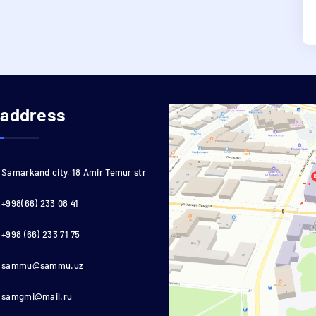
 address
Samarkand city, 18 Amir Temur str
+998(66) 233 08 41
+998 (66) 233 71 75
sammu@sammu.uz
samgmi@mail.ru