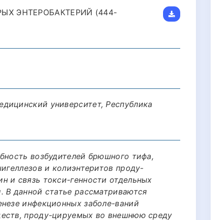
ЫХ ЭНТЕРОБАКТЕРИЙ (444-
едицинский университет, Республика
обность возбудителей брюшного тифа,
шигеллезов и колиэнтеритов проду-
н и связь токси-генности отдельных
. В данной статье рассматриваются
енезе инфекционных заболе-ваний
ществ, проду-цируемых во внешнюю среду