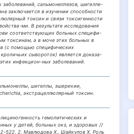
 заболеваний, сальмонеллезов, шигелле-
зна заключается в изучении способности
люлярный токсин и связи токсигенности
войства-ми. В результате исследования
рови соответствующих больных специфи-
м токсинам, а в моче этих больных в
ов (с помощью специфических
кроличьих сывороток) является доказа-
 этих инфекцион-ных заболеваний.
альмонеллы, шигеллы, эшерихии,
Escherichia, экстрацеллюлярный токсин.
Колициногенность гемолитических и
ных у детей, больных окз, и здоровых //
. 522-522. 2. Мавлюдова Х., Шайкулов Х. Роль