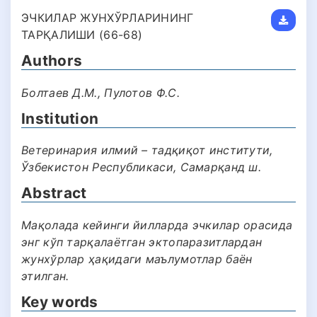
ЭЧКИЛАР ЖУНХЎРЛАРИНИНГ
ТАРҚАЛИШИ (66-68)
Authors
Болтаев Д.М., Пулотов Ф.С.
Institution
Ветеринария илмий – тадқиқот институти,
Ўзбекистон Республикаси, Самарқанд ш.
Abstract
Мақолада кейинги йилларда эчкилар орасида
энг кўп тарқалаётган эктопаразитлардан
жунхўрлар ҳақидаги маълумотлар баён
этилган.
Key words