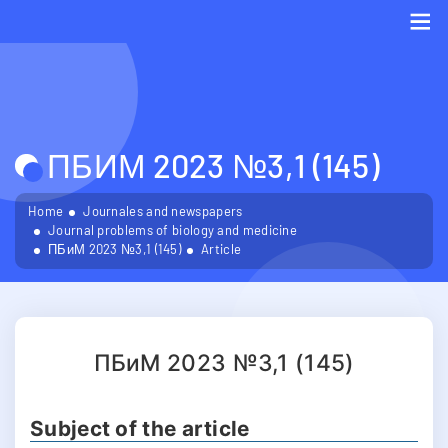
Me
ПБИМ 2023 №3,1 (145)
Home
Journales and newspapers
Journal problems of biology and medicine
ПБиМ 2023 №3,1 (145)
Article
ПБиМ 2023 №3,1 (145)
Subject of the article