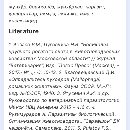
жунхўр, бовиколёз, жунхўрлар, паразит,
ҳашоратлар, нимфа, личинка, имаго,
инсектицид
Literature
1. Акбаев Р.М., Пуговкина Н.В. “Бовиколёз
крупного рогатого скота в животноводческих
хозяйствах Московской области” // Журнал
“Ветеринария”, Изд. “Логос Пресс” (Москва), -
2017.- № 1,- С. 10-13. 2. Благовещенский Д.И.
«Определитель пухоедов (Mallophaga)
домашних животных». Фауна СССР. М.,-Л.:
изд. АНСССР, 1940. 3. Ятусевич А.И. и др.
Руководство по ветеринарной паразитологии.
Минск ИВЦ Минфина 2015 - 416 с. 4.
Рузимурадов А. Паразитизм биологический.
Оптимизация животноводста., “Зарафшон” ДК
нашриёти, Самарқанд, 2011. 5. Pulatov F.S.,