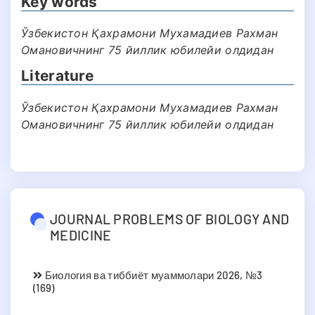
Key words
Ўзбекистон Қахрамони Мухамадиев Рахман
Омановичнинг 75 йиллик юбилейи олдидан
Literature
Ўзбекистон Қахрамони Мухамадиев Рахман
Омановичнинг 75 йиллик юбилейи олдидан
JOURNAL PROBLEMS OF BIOLOGY AND
MEDICINE
Биология ва тиббиёт муаммолари 2026, №3
(169)