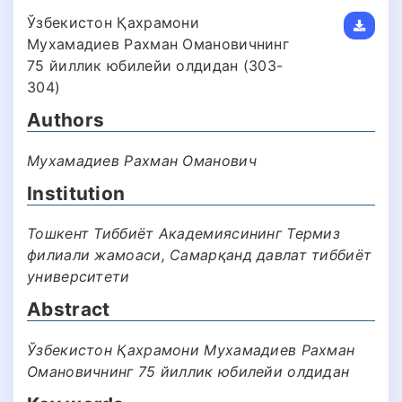
Ўзбекистон Қахрамони
Мухамадиев Рахман Омановичнинг
75 йиллик юбилейи олдидан (303-
304)
Authors
Мухамадиев Рахман Оманович
Institution
Тошкент Тиббиёт Академиясининг Термиз
филиали жамоаси, Самарқанд давлат тиббиёт
университети
Abstract
Ўзбекистон Қахрамони Мухамадиев Рахман
Омановичнинг 75 йиллик юбилейи олдидан