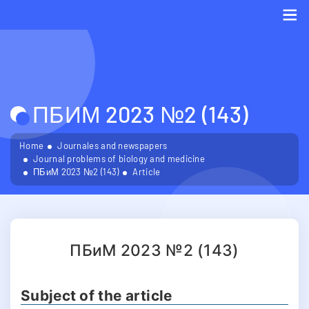
Me
ПБИМ 2023 №2 (143)
Home
Journales and newspapers
Journal problems of biology and medicine
ПБиМ 2023 №2 (143)
Article
ПБиМ 2023 №2 (143)
Subject of the article