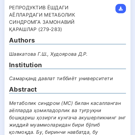
РЕПРОДУКТИВ ЁШДАГИ
АЁЛЛАРДАГИ МЕТАБОЛИК
СИНДРОМГА ЗАМОНАВИЙ
ҚАРАШЛАР (279-283)
Authors
Шавкатова Г.Ш., Худоярова Д.Р.
Institution
Самарқанд давлат тиббиёт университети
Abstract
Метаболик синдром (МС) билан касалланган
аёлларда ҳомиладорлик ва туғруқни
бошқариш ҳозирги кунгача акушерликнинг энг
жиддий муаммоларидан бири бўлиб
қолмоқда. Бу, биринчи навбатда, бу