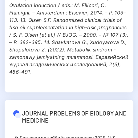
Ovulation induction / eds.: M. Filicori, C.
Flamigni. – Amsterdam : Elsevier, 2014. – P. 103–
113. 13. Olsen S.F. Randomized clinical trials of
fish oil supplementation in high-risk pregnancies
/ S. F. Olsen [et al.] // BJOG. – 2000. – № 107 (3).
– Р. 382–395. 14. Shavkatova G., Xudoyarova D.,
Shopulotova Z. (2022). Metabolik sindrom -
zamonaviy jamiyatning muammosi. Евразийский
журнал академических исследований, 2(3),
486–491.
JOURNAL PROBLEMS OF BIOLOGY AND
MEDICINE
Биология ва тиббиёт муаммолари 2026, №3