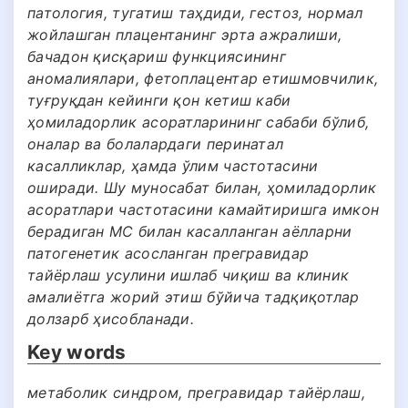
патология, тугатиш таҳдиди, гестоз, нормал
жойлашган плацентанинг эрта ажралиши,
бачадон қисқариш функциясининг
аномалиялари, фетоплацентар етишмовчилик,
туғруқдан кейинги қон кетиш каби
ҳомиладорлик асоратларининг сабаби бўлиб,
оналар ва болалардаги перинатал
касалликлар, ҳамда ўлим частотасини
оширади. Шу муносабат билан, ҳомиладорлик
асоратлари частотасини камайтиришга имкон
берадиган МС билан касалланган аёлларни
патогенетик асосланган прегравидар
тайёрлаш усулини ишлаб чиқиш ва клиник
амалиётга жорий этиш бўйича тадқиқотлар
долзарб ҳисобланади.
Key words
метаболик синдром, прегравидар тайёрлаш,