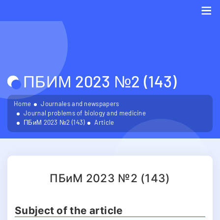
Me
ПБИМ 2023 №2 (143)
Home
Journales and newspapers
Journal problems of biology and medicine
ПБиМ 2023 №2 (143)
Article
ПБиМ 2023 №2 (143)
Subject of the article