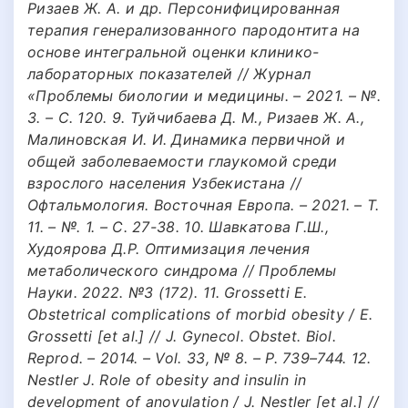
Ризаев Ж. А. и др. Персонифицированная
терапия генерализованного пародонтита на
основе интегральной оценки клинико-
лабораторных показателей // Журнал
«Проблемы биологии и медицины. – 2021. – №.
3. – С. 120. 9. Туйчибаева Д. М., Ризаев Ж. А.,
Малиновская И. И. Динамика первичной и
общей заболеваемости глаукомой среди
взрослого населения Узбекистана //
Офтальмология. Восточная Европа. – 2021. – Т.
11. – №. 1. – С. 27-38. 10. Шавкатова Г.Ш.,
Худоярова Д.Р. Оптимизация лечения
метаболического синдрома // Проблемы
Науки. 2022. №3 (172). 11. Grossetti Е.
Obstetrical complications of morbid obesity / Е.
Grossetti [et al.] // J. Gynecol. Obstet. Biol.
Reprod. – 2014. – Vol. 33, № 8. – Р. 739–744. 12.
Nestler J. Role of obesity and insulin in
development of anovulation / J. Nestler [et al.] //