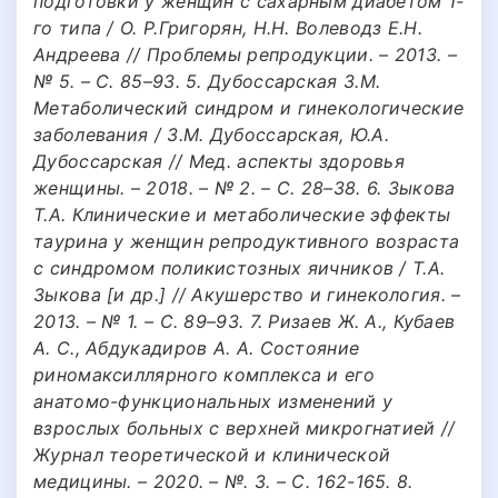
подготовки у женщин с сахарным диабетом 1-
го типа / О. Р.Григорян, Н.Н. Волеводз Е.Н.
Андреева // Проблемы репродукции. – 2013. –
№ 5. – С. 85–93. 5. Дубоссарская З.М.
Метаболический синдром и гинекологические
заболевания / З.М. Дубоссарская, Ю.А.
Дубоссарская // Мед. аспекты здоровья
женщины. – 2018. – № 2. – С. 28–38. 6. Зыкова
Т.А. Клинические и метаболические эффекты
таурина у женщин репродуктивного возраста
с синдромом поликистозных яичников / Т.А.
Зыкова [и др.] // Акушерство и гинекология. –
2013. – № 1. – С. 89–93. 7. Ризаев Ж. А., Кубаев
А. С., Абдукадиров А. А. Состояние
риномаксиллярного комплекса и его
анатомо-функциональных изменений у
взрослых больных с верхней микрогнатией //
Журнал теоретической и клинической
медицины. – 2020. – №. 3. – С. 162-165. 8.