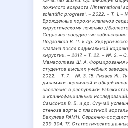
качество жизни. Организация меди
пожилого возраста //International sci
scientific progress". – 2022. – Т. 1. –
Врожденные пороки клапанов сердц
хирургическому лечению //Бюллет
Сердечно-сосудистые заболевания. – 2
Подзолков В. П. и др. Хирургическ
клапана после радикальной коррек
хирургии. – 2017. – Т. 22. – №. 2. – 
Мамасолиева Ш. А. Формирования и
студентов высших учебных заведен
2022. – Т. 7. – №. 3. 15. Ризаев Ж.
динамики первичной и общей инвал
населения в республики Узбекиста
и краниофациальных исследований. – 2
Самсонов В. Б. и др. Случай успеш
стеноза аорты с пластикой аортал
Бакулева РАМН. Сердечно-сосудистые 
299-304. 17. Статистические данн