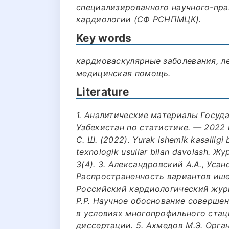
специализированного научного-пра
кардиологии (СФ РСНПМЦК).
Key words
кардиоваскулярные заболевания, л
медицинская помощь.
Literature
1. Aнaлитические мaтериaлы Гoсуд
Узбекистaн пo стaтистике. — 2022 г.
С. Ш. (2022). Yurak ishemik kasalligi
texnologik usullar bilan davolash.
3(4). 3. Александровский А.А., Усано
Распространенность вариантов ише
Российский кардиологический журнал
Р.Р. Научное обоснование соверше
в условиях многопрофильного стац
диссертации. 5. Ахмедов М.Э. Орг