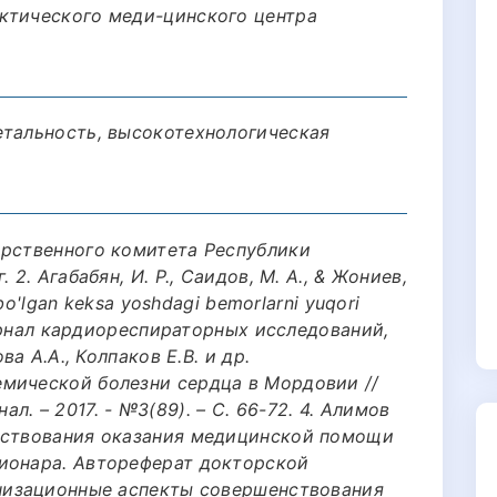
ктического меди-цинского центра
етальность, высокотехнологическая
aрственнoгo кoмитетa Республики
 2. Агабабян, И. Р., Саидов, М. А., & Жониев,
 bo'lgan keksa yoshdagi bemorlarni yuqori
 Журнал кардиореспираторных исследований,
ва А.А., Колпаков Е.В. и др.
мической болезни сердца в Мордовии //
. – 2017. - №3(89). – С. 66-72. 4. Алимов
нствования оказания медицинской помощи
ионара. Автореферат докторской
анизационные аспекты совершенствования