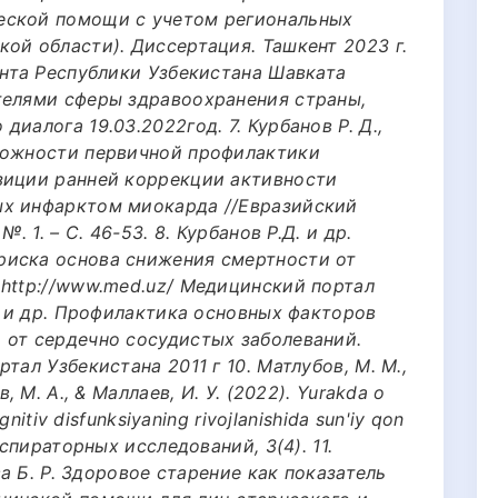
еской помощи с учетом региональных
ой области). Диссертация. Ташкент 2023 г.
ента Республики Узбекистана Шавката
телями сферы здравоохранения страны,
иалога 19.03.2022год. 7. Курбанов Р. Д.,
можности первичной профилактики
зиции ранней коррекции активности
ых инфарктом миокарда //Евразийский
. 1. – С. 46-53. 8. Курбанов Р.Д. и др.
риска основа снижения смертности от
 http://www.med.uz/ Медицинский портал
Д. и др. Профилактика основных факторов
 от сердечно сосудистых заболеваний.
тал Узбекистана 2011 г 10. Матлубов, М. М.,
, М. А., & Маллаев, И. У. (2022). Yurakda o
gnitiv disfunksiyaning rivojlanishida sun'iy qon
еспираторных исследований, 3(4). 11.
ва Б. Р. Здоровое старение как показатель