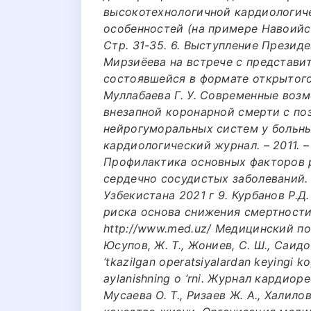
высокотехнологичной кардиологич
особенностей (на примере Навоийск
Стр. 31-35. 6. Выступление Презид
Мирзиёева на встрече с представи
состоявшейся в формате открытого д
Муллабаева Г. У. Современные воз
внезапной коронарной смерти с по
нейрогуморальных систем у больн
кардиологический журнал. – 2011. – №
Профилактика основных факторов 
сердечно сосудистых заболеваний.
Узбекистана 2021 г 9. Курбанов Р.
риска основа снижения смертности
http://www.med.uz/ Медицинский пор
Юсупов, Ж. Т., Жониев, С. Ш., Саидов
‘tkazilgan operatsiyalardan keyingi ko
aylanishning o ‘rni. Журнал кардиор
Мусаева О. Т., Ризаев Ж. А., Халило