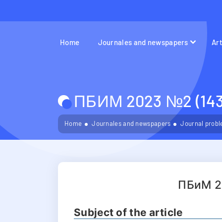
Home
Journales and newspapers
Ar
ПБИМ 2023 №2 (143
Home
Journales and newspapers
Journal probl
ПБиМ 2
Subject of the article