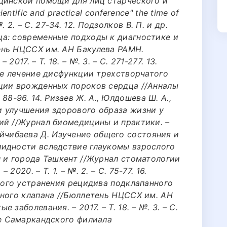
цинской помощи для лиц старческого и
entific and practical conference" the time of
 №. 2. – С. 27-34. 12. Подзолков В. П. и др.
а: современные подходы к диагностике и
ень НЦССХ им. АН Бакулева РАМН.
017. – Т. 18. – №. 3. – С. 271-277. 13.
ое лечение дисфункции трехстворчатого
ции врожденных пороков сердца //Анналы
С. 88-96. 14. Ризаев Ж. А., Юлдошева Ш. А.,
 улучшения здорового образа жизни у
ий //Журнал биомедицины и практики. –
, Туйчибаева Д. Изучение общего состояния и
идности вследствие глаукомы взрослого
н и города Ташкент //Журнал стоматологии
020. – Т. 1. – №. 2. – С. 75-77. 16.
ного устранения рецидива подклапанного
ьного клапана //Бюллетень НЦССХ им. АН
заболевания. – 2017. – Т. 18. – №. 3. – С.
ые Самаркандского филиала