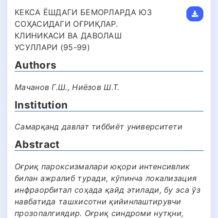
КЕКСА ЁШДАГИ БЕМОРЛАРДА ЮЗ
СОҲАСИДАГИ ОҒРИҚЛАР.
КЛИНИКАСИ ВА ДАВОЛАШ
УСУЛЛАРИ (95-99)
Authors
Мачанов Г.Ш., Ниёзов Ш.Т.
Institution
Самарқанд давлат тиббиёт университети
Abstract
Оғриқ пароксизмалари юқори интенсивлик
билан ажралиб туради, кўпинча локализация
инфраорбитал соҳада қайд этилади, бу эса ўз
навбатида ташхисотни қийинлаштирувчи
прозопалгиядир. Оғриқ синдроми нутқни,