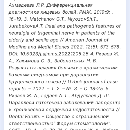
Ахмадеева Л.Р. Дифференциальная
диагностика лицевых болей. РМЖ. 2019;9: .
16-19. 3. Matchanov G.T., NiyozovSh.T.,
JurabekovaA.T. linial and pathogeneti features of
neuralgia of trigeminal nerve in patients of the
elderly and senile age // Amerian Journal of
Mediine and Medial Sienes 2022, 12(5): 573-578.
DOI: 10.5923/j.ajmms.20221205.25 4. Ризаев Ж.
А., Хакимова С. З., Заболотских Н. В.
Результаты лечения больных с хрони-ческим
болевым синдромом при дорсопатии
бруцеллезного генеза // Uzbek journal of case
reports. – 2022. – Т. 2. – №. 3. – С. 18-25. 5.
Ризаев Ж. А., Гадаев А. Г., Абдуллаев Д. Ш.
Параллели патогенеза заболеваний пародонта
и хронической сердечной недостаточности //
Dental Forum. – Общество с ограниченной
ответственностью" Форум стоматологии",