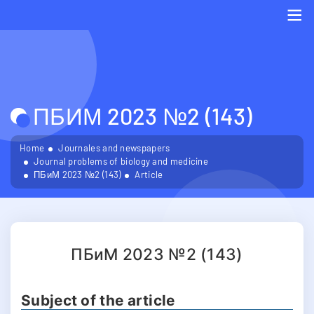
Me
ПБИМ 2023 №2 (143)
Home
Journales and newspapers
Journal problems of biology and medicine
ПБиМ 2023 №2 (143)
Article
ПБиМ 2023 №2 (143)
Subject of the article