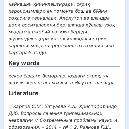
чайнашни қийинлаштиради, оғриқ
пароксизмлари ён томонга бош ва бўйин
соҳасига тарқалади. Алфлутоп ва алендра
дори воситаларини биргаликда қўллаш узоқ
муддатга ижобий натижа беради,
шунингдекюқори интенсивликдаги оғрик
пароксизмлар такрорланиш эхтимолиятини
бартараф этади.
Key words
кекса ёшдаги беморлар, юздаги оғриқ, уч
шохли нерв невралгияси, алфлутоп, алендра.
Literature
1. Карпов С.М., Хатуаева А.А., Христофорандо
Д.Ю. Вопросы лечения тригеминальной
невралгии // Современные проблемы науки и
образования. – 2014. – № 1. 2. Раянова Г.Ш.,