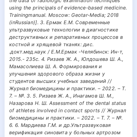
the data of radiologic examination techniques
using the principals of evidence-based medicine.
Trainingmanual. Moscow: Geotar-Media; 2018
(inRussian)]. 3. Ермак Е.М. Современные
ультразвуковые технологии в диагностике
деструктивных и репаративных процессов в
костной и хрящевой тканях: дис.
.докт.мед.наук / Е.М.Ермак -Челябинск: Ин-т,
2015.- 235с. 4. Ризаев Ж. А., Юлдошева Ш. А.,
Мамасолиева Ш. А. Формирования и
улучшения здорового образа жизни у
студентов высших учебных заведений //
Журнал биомедицины и практики. – 2022. – Т.
7. – №. 3. 5. Ризаев Ж. А., Инагамов Ш. М.,
Назарова Н. Ш. Assessment of the dental status
of athletes involved in contact sports // Журнал
биомедицины и практики. – 2022. – Т. 7. – №.
6. 6. Мардиева Г.М. и др.Ультразвуковая
верификация синовита у больных артрозом