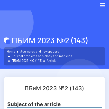
Me
ПБИМ 2023 №2 (143)
Home
Journales and newspapers
Journal problems of biology and medicine
ПБиМ 2023 №2 (143)
Article
ПБиМ 2023 №2 (143)
Subject of the article