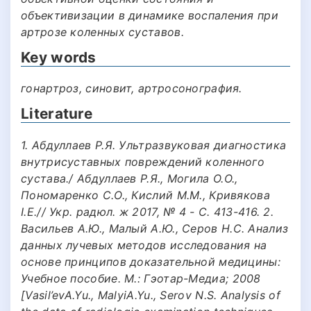
объективизации в динамике воспаления при
артрозе коленных суставов.
Key words
гонартроз, синовит, артросонография.
Literature
1. Абдуллаев Р.Я. Ультразвуковая диагностика
внутрисуставных повреждений коленного
сустава./ Абдуллаев Р.Я., Могила О.О.,
Пономаренко С.О., Кислий М.М., Кривякова
I.E.// Укр. радюл. ж 2017, № 4 - С. 413-416. 2.
Васильев А.Ю., Малый А.Ю., Серов H.C. Анализ
данных лучевых методов исследования на
основе принципов доказательной медицины:
Учебное пособие. М.: Гэотар-Медиа; 2008
[Vasil’evA.Yu., MalyiA.Yu., Serov N.S. Analysis of