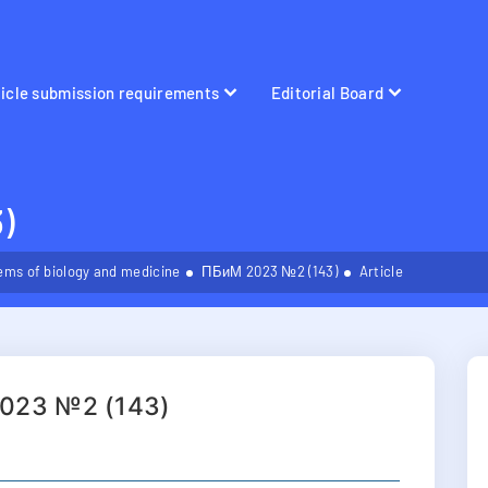
ticle submission requirements
Editorial Board
)
ems of biology and medicine
ПБиМ 2023 №2 (143)
Article
023 №2 (143)