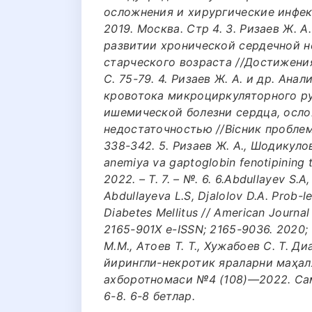
осложнения и хирургические инфек
2019. Москва. Стр 4. 3. Ризаев Ж. 
развитии хронической сердечной н
старческого возраста //Достижения 
С. 75-79. 4. Ризаев Ж. А. и др. Ан
кровотока микроциркуляторного ру
ишемической болезни сердца, осл
недостаточностью //Вісник проблем бі
338-342. 5. Ризаев Ж. А., Шодикулова
anemiya va gaptoglobin fenotipining
2022. – Т. 7. – №. 6. 6.Abdullayev S.A
Abdullayeva L.S, Djalolov D.A. Prob-l
Diabetes Mellitus // American Journal
2165-901X e-ISSN; 2165-9036. 2020; 
М.М., Атоев Т. Т., Хужабоев С. Т. 
йирингли-некротик яраларни маҳал
ахборотномаси №4 (108)—2022. Сам
6-8. 6-8 бетлар.