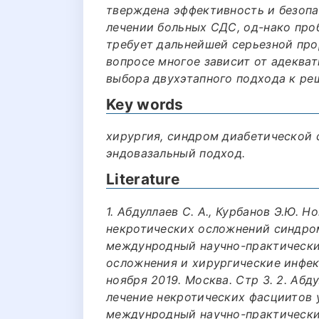
тверждена эффективность и безопа
лечении больных СДС, од-нако про
требует дальнейшей серьезной про
вопросе многое зависит от адеква
выбора двухэтапного подхода к ре
Key words
хирургия, синдром диабетической 
эндовазальный подход.
Literature
1. Абдуллаев С. А., Курбанов Э.Ю. 
некротических осложнений синдром
междунродный научно-практический
осложнения и хирургические инфек
ноября 2019. Москва. Стр 3. 2. Абду
лечение некротических фасциитов 
междунродный научно-практический