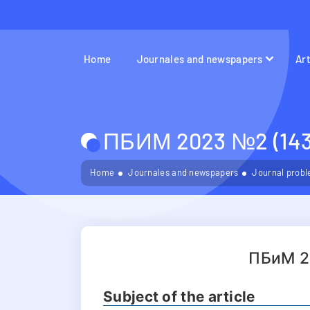
Home
Journales and newspapers
Ar
ПБИМ 2023 №2 (143
Home
Journales and newspapers
Journal probl
ПБиМ 2
Subject of the article