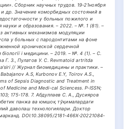
ции». Сборник научных трудов. 19-21ноября
А. и др. Значение коморбидных состояний в
едостаточности у больных пожилого и
науки и образования. – 2022. – №. 1 (81). –
ализ активных механизмов модуляции
сла у больных с пародонтитами на фоне
ожненной хронической сердечной
ології і медицини. – 2019. – №. 4 (1). – С.
 Г. З., Пулатов У. С. Revmatoid artritda
 ta’siri // Журнал биомедицины и практики. –
, Babajanov A.S, Kurbonov E.Y, Toirov A.S.,
ems of Sepsis Diagnostic and Treatment in
 of Medicine and Medi-cal Sciencess. P-ISSN;
103; 175-178. 7. Абдуллаев С. А., Дусияров
Диабетик панжа ва юмшоқ тўқималардаги
лий даволаш технологиялари. Доктор
арканд. DOI:10.38095/2181-466X-20221084-