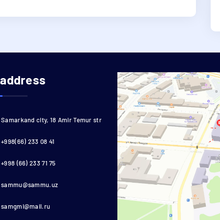
 address
Samarkand city, 18 Amir Temur str
+998(66) 233 08 41
+998 (66) 233 71 75
sammu@sammu.uz
samgmi@mail.ru