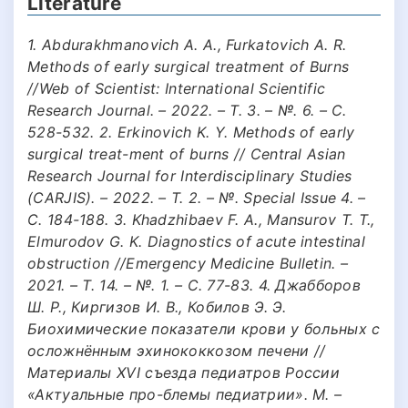
Literature
1. Abdurakhmanovich A. A., Furkatovich A. R.
Methods of early surgical treatment of Burns
//Web of Scientist: International Scientific
Research Journal. – 2022. – Т. 3. – №. 6. – С.
528-532. 2. Erkinovich K. Y. Methods of early
surgical treat-ment of burns // Central Asian
Research Journal for Interdisciplinary Studies
(CARJIS). – 2022. – Т. 2. – №. Special Issue 4. –
С. 184-188. 3. Khadzhibaev F. A., Mansurov T. T.,
Elmurodov G. K. Diagnostics of acute intestinal
obstruction //Emergency Medicine Bulletin. –
2021. – Т. 14. – №. 1. – С. 77-83. 4. Джабборов
Ш. Р., Киргизов И. В., Кобилов Э. Э.
Биохимические показатели крови у больных с
осложнённым эхинококкозом печени //
Материалы ХVI съезда педиатров России
«Актуальные про-блемы педиатрии». М. –