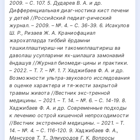
2009. – С. 107. 5. Дударев В. А. и др.
Дифференциальная диаг-ностика кист печени
у детей //Российский педиат-рический
журнал. – 2009. – №. 4. – С. 36-39. 6. Исакулов
Ш. Р., Ризаев Ж. А. Краниофациал
жарохатларда тиббий ёрдамни
ташкиллаштириш-ни такомиллаштириш ва
даволаш усулларини ях-шилашга замонавий
ёндашув //Журнал биомеди-цины и практики.
– 2022. – Т. 7. – №. 1. 7. Хаджибаев Ф. А. и др.
Возможности ультра-звукового исследования
в оценке характера и тя-жести закрытой
травмы живота //Вестник экс-тренной
медицины. – 2021. – Т. 14. – №. 6. – С. 14-19. 8.
Хаджибаев Ф. А. и др. Современные подходы
к лечению острой кишечной непроходимости
//Вестник экстренной медицины. – 2021. – Т.
14. – №. 4. – С. 116-120. 9. Хаджибаев Ф. А.,
Мансуров Т. Т., Элмуродов Г. К. Вопросы