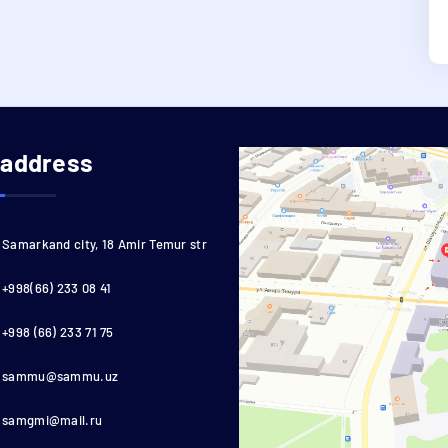
 address
Samarkand city, 18 Amir Temur str
+998(66) 233 08 41
+998 (66) 233 71 75
sammu@sammu.uz
samgmi@mail.ru