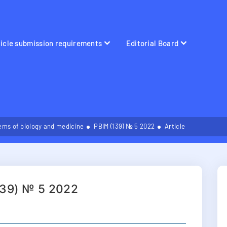
ticle submission requirements
Editorial Board
ems of biology and medicine
PBIM (139) № 5 2022
Article
139) № 5 2022