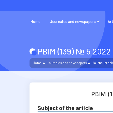
Home
Journales and newspapers
Ar
PBIM (139) № 5 2022
Home
Journales and newspapers
Journal probl
PBIM (
Subject of the article