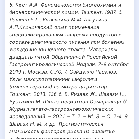
5. Кист А.А. Феноменология биогеохимии и
бионеорганической химии. Ташкент. 1987. 6.
Лашина Е.Л., Коляскина М.М.,Лягутина
А.П.Клинический опыт применения
специализированных пищевых продуктов в
составе диетического питания при болезнях
желудочно кишечного тракта. Материалы
двадцать пятой Объдиненной Российской
Гастроинтирологической Недели. 7-9 октября
2019 г. Москва. С.70. 7. Сайдулло Расулов.
Узум махсулотларининг шифолиги
(ампелотерапия) ва микронутриентар.
Тошкент. 2013. 136 б. 8. Ризаев Ж., Шавази Н.,
Рустамов М. Школа педиатров Самарканда //
Журнал гепато-гастроэнтерологических
исследований. – 2021. – Т. 2. – №. 3. – С. 2-4. 9.
Шавази Н. М. и др. Прогностическая
значимость факторов риска на развитие
инфекционнотоксического шока при