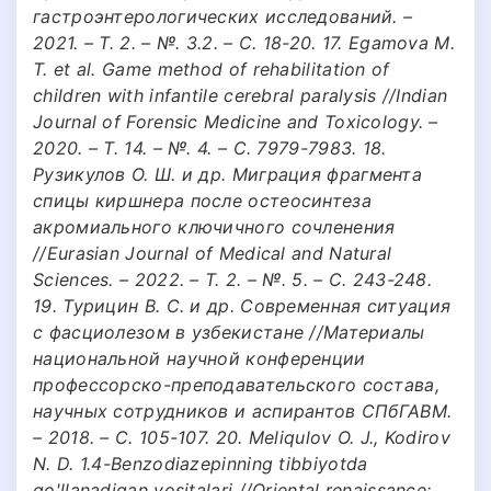
гастроэнтерологических исследований. –
2021. – Т. 2. – №. 3.2. – С. 18-20. 17. Egamova M.
T. et al. Game method of rehabilitation of
children with infantile cerebral paralysis //Indian
Journal of Forensic Medicine and Toxicology. –
2020. – Т. 14. – №. 4. – С. 7979-7983. 18.
Рузикулов О. Ш. и др. Миграция фрагмента
спицы киршнера после остеосинтеза
акромиального ключичного сочленения
//Eurasian Journal of Medical and Natural
Sciences. – 2022. – Т. 2. – №. 5. – С. 243-248.
19. Турицин В. С. и др. Современная ситуация
с фасциолезом в узбекистане //Материалы
национальной научной конференции
профессорско-преподавательского состава,
научных сотрудников и аспирантов СПбГАВМ.
– 2018. – С. 105-107. 20. Meliqulov O. J., Kodirov
N. D. 1.4-Benzodiazepinning tibbiyotda
qo'llanadigan vositalari //Oriental renaissance: