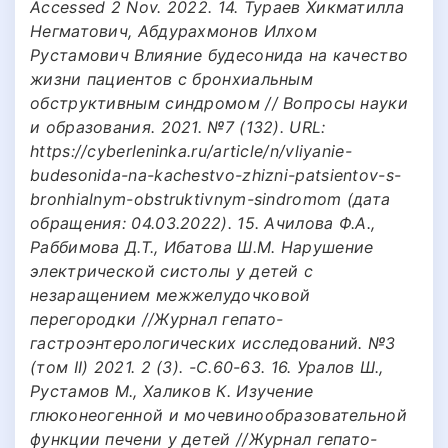
Accessed 2 Nov. 2022. 14. Тураев Хикматилла
Негматович, Абдурахмонов Илхом
Рустамович Влияние будесонида на качество
жизни пациентов с бронхиальным
обструктивным синдромом // Вопросы науки
и образования. 2021. №7 (132). URL:
https://cyberleninka.ru/article/n/vliyanie-
budesonida-na-kachestvo-zhizni-patsientov-s-
bronhialnym-obstruktivnym-sindromom (дата
обращения: 04.03.2022). 15. Ачилова Ф.А.,
Раббимова Д.Т., Ибатова Ш.М. Нарушение
электрической систолы у детей с
незаращением межжелудочковой
перегородки //Журнал гепато-
гастроэнтерологических исследований. №3
(том II) 2021. 2 (3). -С.60-63. 16. Уралов Ш.,
Рустамов М., Халиков К. Изучение
глюконеогенной и мочевинообразовательной
функции печени у детей //Журнал гепато-