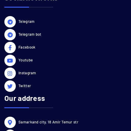
Telegram
Telegram bot
Facebook
Youtube
Instagram
Twitter
Our address
Samarkand city, 18 Amir Temur str