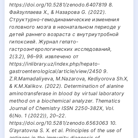
https://doi.org/10.5281/zenodo.6407819 8.
Файзуллаева X., & Назарова G. (2022).
Структурно-гемодинамические изменения
головного мозга в неонатальном периоде у
детей раннего возраста с внутриутробной
гипоксией. Журнал гепато-
гастроэнтерологических исследований,
2(3.2), 96–99. извлечено от
https://inlibrary.uz/index.php/hepato-
gastroenterological/article/view/2450 9.
Z.R.Mamadaliyeva, M.Nazarova, Kediyorova Sh.X,
& K.M.Xalikov. (2022). Determination of alanine
aminotransferase in blood by virtual laboratory
method on a biochemical analyzer. Thematics
Journal of Chemistry ISSN 2250-382X, Vol.
6(No. 1 (2022)), 20–22.
https://doi.org/10.5281/zenodo.6563063 10.
G’ayratovna S. X. et al. Principles of the use of
antigens in the immunity diagnosis of