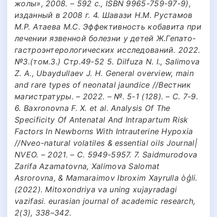
жолы», 2008. – 592 с., ISBN 9965-759-97-9),
изданный в 2008 г. 4. Шавази Н.М. Рустамов
М.Р. Атаева М.С. Эффективность кобавита при
лечении язвенной болезни у детей Ж.Гепато-
гастроэнтерологических исследований. 2022.
№3.(том.3.) Стр.49-52 5. Dilfuza N. I., Salimova
Z. A., Ubaydullaev J. H. General overview, main
and rare types of neonatal jaundice //Вестник
магистратуры. – 2022. – №. 5-1 (128). – С. 7-9.
6. Baxronovna F. X. et al. Analysis Of The
Specificity Of Antenatal And Intrapartum Risk
Factors In Newborns With Intrauterine Hypoxia
//Nveo-natural volatiles & essential oils Journal|
NVEO. – 2021. – С. 5949-5957. 7. Saidmurodova
Zarifa Azamatovna, Xalimova Salomat
Asrorovna, & Mamaraimov Ibroxim Xayrulla òģli.
(2022). Mitoxondriya va uning xujayradagi
vazifasi. eurasian journal of academic research,
2(3), 338–342.