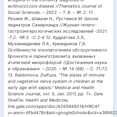
echinococcois disease //Thematics Journal of
Social Sciences. – 2022. – Т. 8. – №. 2. 11.
Ризаев Ж., Шавази Н., Рустамов М. Школа
педиатров Самарканда //Журнал гепато-
гастроэнтерологических исследований -2021.
-Т.2. -№.3. -С.2-4 12. Кудратова З.Э.,
Мухаммадиева Л.А., Кувандиков Г.Б.
Особенности этиопатогенеза обструктивного
бронхита и ларинготрахеита, вызванных
атипичной микрофлорой //Достижения науки
и образования. – 2020. – №. 14 (68). – С. 71-72.
13. Rabbimova, Dulfuza. "The states of immune
and vegetative nerve system in children at the
early age with sepsis." Medical and Health
Science Journal, vol. 5, Jan. 2011, pp. 7+. Gale
OneFile: Health and Medicine,
link.gale.com/apps/doc/A265949218/HRCA?
u=anon~6fbd478c&sid=googleScholar&xid=a389623