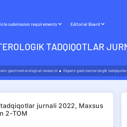
ticle submission requirements
Editorial Board
EROLOGIK TADQIQOTLAR JURN
pato-gastroenterological research
Gepato-gastroenterologik tadqiqotlar
tadqiqotlar jurnali 2022, Maxsus
n 2-TOM