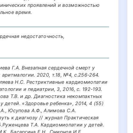
линических проявлений и возможностью
льное время.
рдечная недостаточность,
лиева Г.А. Внезапная сердечной смерт у
аритмалогии. 2020, т.18, №4, с.256-264.
Беляева Н.С. Рестриктивные кардиомиопатии
тологии и педиатрии, 3, 2016, с. 192-193.
рова Т.В. и др. Диагностика некомпактных
 детей. «Здоровье ребенка», 2014, 4 (55)
.А., Юсупова А.Ф., Алимова С.А.
уть к диагнозу // журнал Практическая
5.Руженцева Т.А. Кардиомиопатии у детей.
.К., Басаргина Е.Н., Смирнов И.Е.