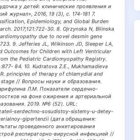
дочка у детей: клинические проявления и
 журнал», 2016, 19 (3), с. 174-181 7.
sification, Epidemiology, and Global Burden
arch. 2017;121:722-30. 8. Ojrzynska N, Bilinska
e cardiomyopathy due to novel desmin gene
723. 9. Jefferies JL, Wilkinson JD, Sleeper LA,
 Outcomes for Children with Left Ventricular
rom the Pediatric Cardiomyopathy Registry.
1):877- 84. 10. Kudratova Z.E., Mukhamadieva
. principles of therapy of chlamydial and
t stage // Вопросы науки и образования.
 Гарифулина Л.М. Показатели сердечно-
ростков на фоне ожирения и артериальной
азования. 2019. №6 (52). URL:
azateli-serdechno-sosudistoy-sistemy-u-detey-
terialnoy-gipertenzii (дата обращения:
езультаты проведенного анкетирования
строй респираторно-вирусной инфекцией //