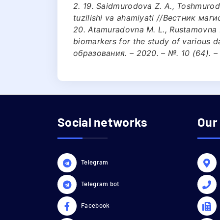
2. 19. Saidmurodova Z. A., Toshmurodo
tuzilishi va ahamiyati //Вестник магис
20. Atamuradovna M. L., Rustamovna R
biomarkers for the study of various
образования. – 2020. – №. 10 (64). –
Social networks
Our
Telegram
Telegram bot
Facebook