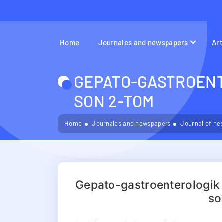
Home
Journales and newspapers
Ar
GEPATO-GASTROENT
SON 2-TOM
Home
Journales and newspapers
Journal of he
Gepato-gastroenterologik 
so