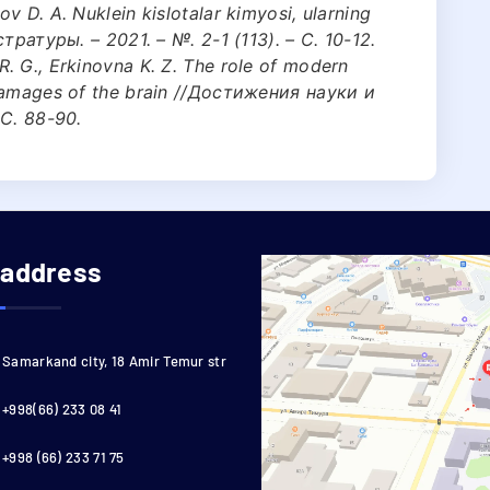
v D. A. Nuklein kislotalar kimyosi, ularning
тратуры. – 2021. – №. 2-1 (113). – С. 10-12.
. G., Erkinovna K. Z. The role of modern
 damages of the brain //Достижения науки и
 С. 88-90.
 address
Samarkand city, 18 Amir Temur str
+998(66) 233 08 41
+998 (66) 233 71 75