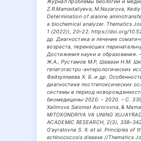
Журнал проблемы биологии и медицины
Z.R.Mamadaliyeva, M.Nazarova, Kediyo
Determination of alanine aminotransfe
a biochemical analyzer. Thematics Jo
1 (2022)), 20–22. https://doi.org/10
др. Диагностика и лечение сомати
возраста, перенесших перинатальн
Достижения науки и образования. – 2
Ж.А., Рустамов М.Р, Шавази Н.М. 
гепатогастро-энтерологических иссл
Файзуллаева Х. Б. и др. Особеннос
диагностике постгипоксических о
системы в период новорожденност
биомедицины-2020. – 2020. – С. 339
Xalimova Salomat Asrorovna, & Mamara
MITOXONDRIYA VA UNING XUJAYRADA
ACADEMIC RESEARCH, 2(3), 338–342. 
G’ayratovna S. X. et al. Principles of 
echinococcois disease //Thematics Jou