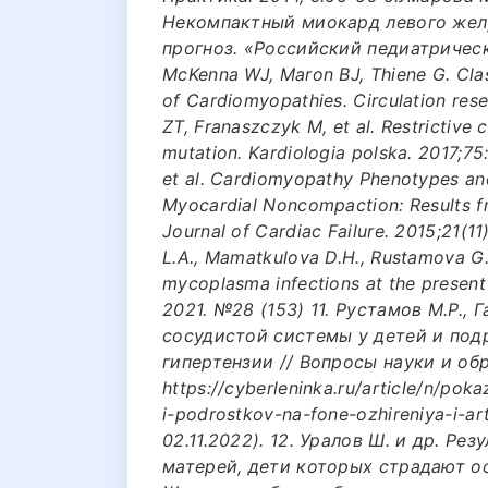
Некомпактный миокард левого желу
прогноз. «Российский педиатрический
McKenna WJ, Maron BJ, Thiene G. Clas
of Cardiomyopathies. Circulation rese
ZT, Franaszczyk M, et al. Restrictiv
mutation. Kardiologia polska. 2017;75:
et al. Cardiomyopathy Phenotypes and
Myocardial Noncompaction: Results f
Journal of Cardiac Failure. 2015;21(1
L.A., Mamatkulova D.H., Rustamova G.R
mycoplasma infections at the presen
2021. №28 (153) 11. Рустамов М.Р.,
сосудистой системы у детей и под
гипертензии // Вопросы науки и обр
https://cyberleninka.ru/article/n/pok
i-podrostkov-na-fone-ozhireniya-i-ar
02.11.2022). 12. Уралов Ш. и др. Р
матерей, дети которых страдают о