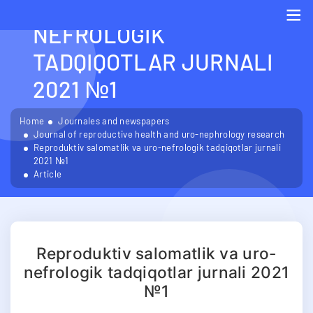
SALOMATLIK VA URO-
NEFROLOGIK
Me
TADQIQOTLAR JURNALI
2021 №1
Home
Journales and newspapers
Journal of reproductive health and uro-nephrology research
Reproduktiv salomatlik va uro-nefrologik tadqiqotlar jurnali
2021 №1
Article
Reproduktiv salomatlik va uro-
nefrologik tadqiqotlar jurnali 2021
№1