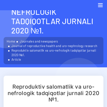
SALOMATLIK VA URO-
NEFROLOGIK
Me
TADQIQOTLAR JURNALI
2020 №1.
Home
Journales and newspapers
Journal of reproductive health and uro-nephrology research
Reproduktiv salomatlik va uro-nefrologik tadqiqotlar jurnali
2020 №1.
Article
Reproduktiv salomatlik va uro-
nefrologik tadqiqotlar jurnali 2020
№1.