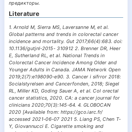
предикторы.
Literature
1. Arnold M, Sierra MS, Laversanne M, et al.
Global patterns and trends in colorectal cancer
incidence and mortality. Gut 2017;66(4):683. doi:
10.1136/gutjnl-2015- 310912 2. Brenner DR, Heer
E, Sutherland RL, et al. National Trends in
Colorectal Cancer Incidence Among Older and
Younger Adults in Canada. JAMA Network Open
2019;2(7):e198090-e90. 3. Cancer i sifrror 2018:
Socialstyrelsen and Cancerfonden, 2018; Siegel
RL, Miller KD, Goding Sauer A, et al. Col orectal
cancer statistics, 2020. CA: a cancer journal for
clinicians 2020;70(3):145-64. 4. GLOBOCAN
2020 [Available from: https://gco.iarc.fr/
accessed 2021-06-07 2021 5. Liang PS, Chen T-
Y, Giovannucci E. Cigarette smoking and