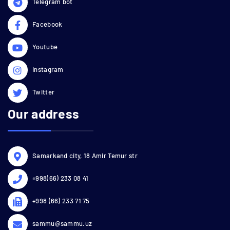
Telegram bot
Facebook
Youtube
Instagram
Twitter
Our address
Samarkand city, 18 Amir Temur str
+998(66) 233 08 41
+998 (66) 233 71 75
sammu@sammu.uz