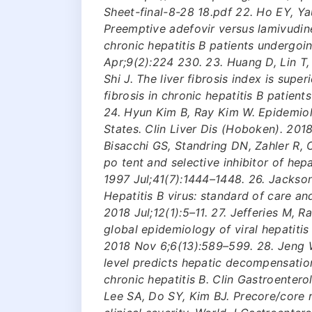
Sheet-final-8-28 18.pdf 22. Ho EY, Ya
Preemptive adefovir versus lamivudine 
chronic hepatitis B patients undergoi
Apr;9(2):224 230. 23. Huang D, Lin T,
Shi J. The liver fibrosis index is super
fibrosis in chronic hepatitis B patient
24. Hyun Kim B, Ray Kim W. Epidemiolo
States. Clin Liver Dis (Hoboken). 2018 
Bisacchi GS, Standring DN, Zahler R, 
po tent and selective inhibitor of hep
1997 Jul;41(7):1444–1448. 26. Jackson
Hepatitis B virus: standard of care an
2018 Jul;12(1):5–11. 27. Jefferies M, 
global epidemiology of viral hepatitis
2018 Nov 6;6(13):589–599. 28. Jeng W
level predicts hepatic decompensation
chronic hepatitis B. Clin Gastroenter
Lee SA, Do SY, Kim BJ. Precore/core r