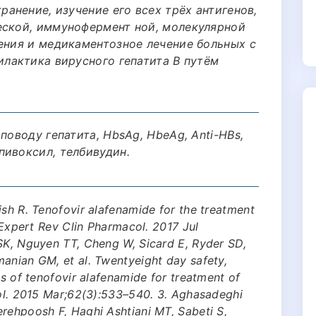
ранение, изучение его всех трёх антигенов,
еской, иммунофермент ной, молекулярной
дения и медикаментозное лечение больных с
илактика вирусного гепатита В путём
поводу гепатита, HbsAg, HbeAg, Anti-HBs,
пивоксил, телбивудин.
ish R. Tenofovir alafenamide for the treatment
. Expert Rev Clin Pharmacol. 2017 Jul
 SK, Nguyen TT, Cheng W, Sicard E, Ryder SD,
anian GM, et al. Twentyeight day safety,
cs of tenofovir alafenamide for treatment of
tol. 2015 Mar;62(3):533–540. 3. Aghasadeghi
rehpoosh F, Haghi Ashtiani MT, Sabeti S,