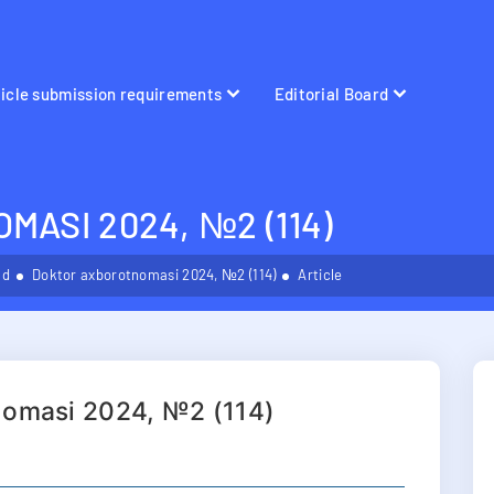
ticle submission requirements
Editorial Board
ASI 2024, №2 (114)
ld
Doktor axborotnomasi 2024, №2 (114)
Article
nomasi 2024, №2 (114)