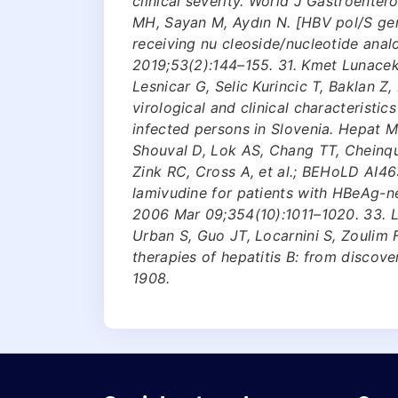
clinical severity. World J Gastroenter
MH, Sayan M, Aydın N. [HBV pol/S gene
receiving nu cleoside/nucleotide analo
2019;53(2):144–155. 31. Kmet Lunacek 
Lesnicar G, Selic Kurincic T, Baklan Z,
virological and clinical characteristic
infected persons in Slovenia. Hepat M
Shouval D, Lok AS, Chang TT, Cheinq
Zink RC, Cross A, et al.; BEHoLD AI4
lamivudine for patients with HBeAg-ne
2006 Mar 09;354(10):1011–1020. 33. 
Urban S, Guo JT, Locarnini S, Zoulim 
therapies of hepatitis B: from discov
1908.