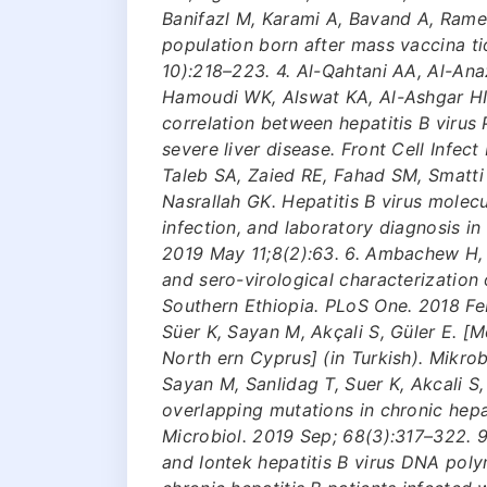
Banifazl M, Karami A, Bavand A, Rame
population born after mass vaccina t
10):218–223. 4. Al-Qahtani AA, Al-Ana
Hamoudi WK, Alswat KA, Al-Ashgar HI
correlation between hepatitis B virus
severe liver disease. Front Cell Infec
Taleb SA, Zaied RE, Fahad SM, Smatti
Nasrallah GK. Hepatitis B virus molecu
infection, and laboratory diagnosis 
2019 May 11;8(2):63. 6. Ambachew H,
and sero-virological characterization 
Southern Ethiopia. PLoS One. 2018 Feb
Süer K, Sayan M, Akçali S, Güler E. [M
North ern Cyprus] (in Turkish). Mikrob
Sayan M, Sanlidag T, Suer K, Akcali S
overlapping mutations in chronic hepat
Microbiol. 2019 Sep; 68(3):317–322. 
and Iontek hepatitis B virus DNA polym