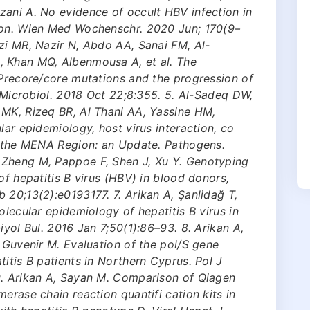
zani A. No evidence of occult HBV infection in
ion. Wien Med Wochenschr. 2020 Jun; 170(9–
zi MR, Nazir N, Abdo AA, Sanai FM, Al-
, Khan MQ, Albenmousa A, et al. The
 Precore/core mutations and the progression of
t Microbiol. 2018 Oct 22;8:355. 5. Al-Sadeq DW,
 MK, Rizeq BR, Al Thani AA, Yassine HM,
lar epidemiology, host virus interaction, co
in the MENA Region: an Update. Pathogens.
 Zheng M, Pappoe F, Shen J, Xu Y. Genotyping
of hepatitis B virus (HBV) in blood donors,
 20;13(2):e0193177. 7. Arikan A, Şanlidağ T,
olecular epidemiology of hepatitis B virus in
iyol Bul. 2016 Jan 7;50(1):86–93. 8. Arikan A,
, Guvenir M. Evaluation of the pol/S gene
itis B patients in Northern Cyprus. Pol J
9. Arikan A, Sayan M. Comparison of Qiagen
erase chain reaction quantifi cation kits in