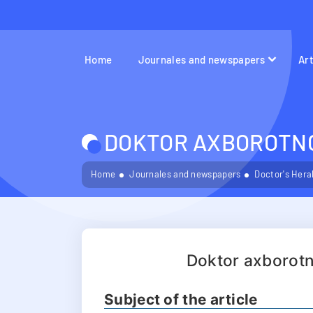
Home
Journales and newspapers
Ar
DOKTOR AXBOROTNOM
Home
Journales and newspapers
Doctor's Hera
Doktor axborot
Subject of the article