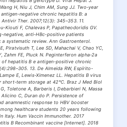
with hepatitis B genotype D. Viral Hepat J.
 Wang H, Niu J, Chim AM, Sung JJ. Two-year
 antigen-negative chronic hepatitis B: a
 Antivir Ther. 2007;12(3): 345–353. 11.
u-Kiouti F, Chalevas P, Papatheodoridis GV.
g-negative, anti-HBc-positive patients
 a systematic review. Ann Gastroenterol.
, Piratvisuth T, Lee SD, Mahachai V, Chao YC,
, Zahm FE, Pluck N. Peginterferon alpha-2a
 of hepatitis B e antigen-positive chronic
0(4):298–305. 13. De Almeida RW, Espírito-
Lampe E, Lewis-Ximenez LL. Hepatitis B virus
r short-term storage at 42°C. Braz J Med Biol
G, Toletone A, Barberis I, Debarbieri N, Massa
 Alicino C, Duran do P. Persistence of
and anamnestic response to HBV booster
 among healthcare students 20 years following
in Italy. Hum Vaccin Immunother. 2017
itis B Recombinant vaccine [Internet]. 2018