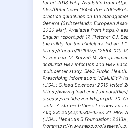
[cited 2018 Feb]. Available from https
files/f93ec0ea-c184-4afb-b2d6-98eb
practice guidelines on the management 
Geneva (Switzerland): European Associ
2020 Mar]. Available from https:// e
English-report.pdf 17. Fletcher GJ, E
the utility for the clinicians. Indian 
https://doi.org/10.1007/s12664-019-
Szymoniuk M, Korzeń M. Seroprevalence
acquired HBV infection and HBV vacci
multicenter study. BMC Public Health.
Prescribing information: VEMLIDY® (te
(USA): Gilead Sciences; 2015 [cited 2
https://www.gilead.com/-/media/files/
disease/vemlidy/vemlidy_pi.pdf 20. Gi
delta: A state-of-the-art review and 
Aug 28; 25(32):4580–4597. 21. HBF. A
(USA): Hepatitis B Foundation; 2018a 
fromhttps://www.hepb.org/assets/Upl