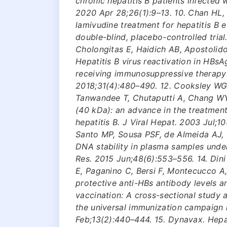
chronic hepatitis B patients infected 
2020 Apr 28;26(1):9–13. 10. Chan HL,
lamivudine treatment for hepatitis B e
double-blind, placebo-controlled trial.
Cholongitas E, Haidich AB, Apostolido
Hepatitis B virus reactivation in HBsA
receiving immunosuppressive therapy:
2018;31(4):480–490. 12. Cooksley WGE
Tanwandee T, Chutaputti A, Chang WY
(40 kDa): an advance in the treatment
hepatitis B. J Viral Hepat. 2003 Jul;1
Santo MP, Sousa PSF, de Almeida AJ, 
DNA stability in plasma samples unde
Res. 2015 Jun;48(6):553–556. 14. Dini 
E, Paganino C, Bersi F, Montecucco A,
protective anti-HBs antibody levels 
vaccination: A cross-sectional study
the universal immunization campaign 
Feb;13(2):440–444. 15. Dynavax. Hepat