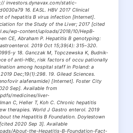
:// investors.dynavax.com/static-
d0030a79 16. EASL. HBV 2017 Clinical
of hepatitis B virus infection [Internet].
ation for the Study of the Liver; 2017 [cited
asl.eu/wp-content/uploads/2018/10/HepB-
apen CE, Abraham P. Hepatitis B genotyping:
J Gastroenterol. 2019 Oct 15;39(4): 315–320.
00995-y 18. Ganczak M, Topczewska K, Budnik-
 of anti-HBc, risk factors of occu pationally
nation among hospital staff in Poland: a
 2019 Dec;19(1):298. 19. Gilead Sciences.
nofovir alafenamide) [Internet]. Foster City
020 Sep]. Available from
pdfs/medicines/liver-
lman C, Heller T, Koh C. Chronic hepatitis
new therapies. World J Gastro enterol. 2019
bout the Hepatitis B Foundation. Doylestown
[cited 2020 Sep 3]. Available
oads/About-the-Hepatitis-B-Foundation-Fact-