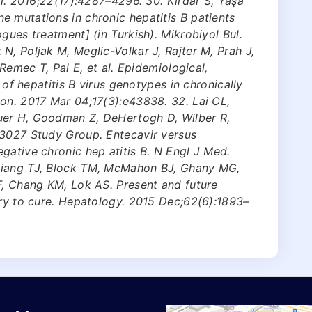
ol. 2016;22(17):4287–4296. 30. Kırdar S, Yaşa
 mutations in chronic hepatitis B patients
gues treatment] (in Turkish). Mikrobiyol Bul.
N, Poljak M, Meglic-Volkar J, Rajter M, Prah J,
 Remec T, Pal E, et al. Epidemiological,
s of hepatitis B virus genotypes in chronically
on. 2017 Mar 04;17(3):e43838. 32. Lai CL,
uer H, Goodman Z, DeHertogh D, Wilber R,
63027 Study Group. Entecavir versus
gative chronic hep atitis B. N Engl J Med.
Liang TJ, Block TM, McMahon BJ, Ghany MG,
F, Chang KM, Lok AS. Present and future
ery to cure. Hepatology. 2015 Dec;62(6):1893–