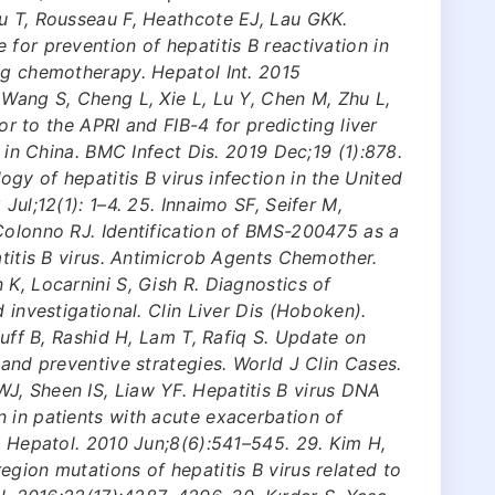
u T, Rousseau F, Heathcote EJ, Lau GKK.
for prevention of hepatitis B reactivation in
ng chemotherapy. Hepatol Int. 2015
 Wang S, Cheng L, Xie L, Lu Y, Chen M, Zhu L,
ior to the APRI and FIB-4 for predicting liver
s in China. BMC Infect Dis. 2019 Dec;19 (1):878.
gy of hepatitis B virus infection in the United
Jul;12(1): 1–4. 25. Innaimo SF, Seifer M,
Colonno RJ. Identification of BMS-200475 as a
atitis B virus. Antimicrob Agents Chemother.
 K, Locarnini S, Gish R. Diagnostics of
d investigational. Clin Liver Dis (Hoboken).
Rauff B, Rashid H, Lam T, Rafiq S. Update on
 and preventive strategies. World J Clin Cases.
J, Sheen IS, Liaw YF. Hepatitis B virus DNA
 in patients with acute exacerbation of
ol Hepatol. 2010 Jun;8(6):541–545. 29. Kim H,
egion mutations of hepatitis B virus related to