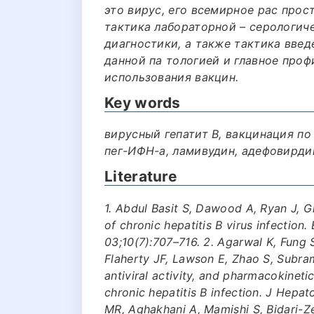
это вирус, его всемирное рас прост
тактика лабораторной – серологич
диагностики, а также тактика вве
данной па тологией и главное проф
использования вакцин.
Key words
вирусный гепатит В, вакцинация по 
пег-ИФН-а, ламивудин, адефовирди
Literature
1. Abdul Basit S, Dawood A, Ryan J, G
of chronic hepatitis B virus infection
03;10(7):707–716. 2. Agarwal K, Fung
Flaherty JF, Lawson E, Zhao S, Subram
antiviral activity, and pharmacokineti
chronic hepatitis B infection. J Hepa
MR, Aghakhani A, Mamishi S, Bidari-Ze