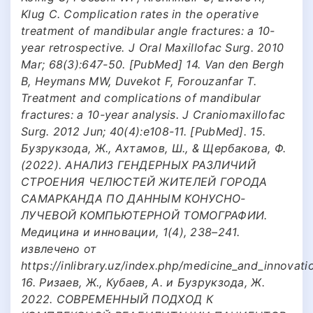
Klug C. Complication rates in the operative
treatment of mandibular angle fractures: a 10-
year retrospective. J Oral Maxillofac Surg. 2010
Mar; 68(3):647-50. [PubMed] 14. Van den Bergh
B, Heymans MW, Duvekot F, Forouzanfar T.
Treatment and complications of mandibular
fractures: a 10-year analysis. J Craniomaxillofac
Surg. 2012 Jun; 40(4):e108-11. [PubMed]. 15.
Бузрукзода, Ж., Ахтамов, Ш., & Щербакова, Ф.
(2022). АНАЛИЗ ГЕНДЕРНЫХ РАЗЛИЧИЙ
СТРОЕНИЯ ЧЕЛЮСТЕЙ ЖИТЕЛЕЙ ГОРОДА
САМАРКАНДА ПО ДАННЫМ КОНУСНО-
ЛУЧЕВОЙ КОМПЬЮТЕРНОЙ ТОМОГРАФИИ.
Медицина и инновации, 1(4), 238–241.
извлечено от
https://inlibrary.uz/index.php/medicine_and_innovati
16. Ризаев, Ж., Кубаев, А. и Бузрукзода, Ж.
2022. СОВРЕМЕННЫЙ ПОДХОД К