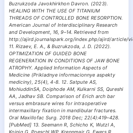
Buzrukzoda Javokhirkhon Davron. (2023).
HEALING WITH THE USE OF TITANIUM
THREADS OF CONTROLLED BONE RESORPTION.
American Journal of Interdisciplinary Research
and Development, 16, 9–14. Retrieved from
http://ajird.journalspark.org/index.php/ajird/article/
11. Rizaev, E. A., & Buzrukzoda, J. D. (2022).
OPTIMIZATION OF GUIDED BONE
REGENERATION IN CONDITIONS OF JAW BONE
ATROPHY. Applied Information Aspects of
Medicine (Prikladnye informacionnye aspekty
mediciny), 25(4), 4-8. 12. Satpute AS,
MohiuddinSA, Doiphode AM, Kulkarni SS, Qureshi
AA, Jadhav SB. Comparison of Erich arch bar
versus embrasure wires for intraoperative
intermaxillary fixation in mandibular fractures.
Oral Maxillofac Surg. 2018 Dec; 22(4):419–428.
[PubMed] 13. Seemann R, Schicho K, Wutzl A,
Koinig G, Poeschl WP, Krennmair G, Ewers R,