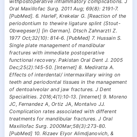
withpostoperative inflammatory complications. J
Oral Maxillofac Surg. 2011 Aug; 69(8): 2191-7.
[PubMed]. 6. HarleF, Krekelar G. [Reaction of the
periodontium to thewire ligature splint (Stout-
Obwegeser)] [in German]. Dtsch Zahnarztl Z.
1977 Oct;32(10): 814-6. [PubMed] 7. Hussain S.
Single plate management of mandibular
fractures with immediate postoperative
functional recovery. Pakistan Oral Dent J. 2005
Dec;25(2):145-50. [Internet] 8. Mediratta A.
Effects of interdental/ intermaxillary wiring on
teeth and periodontal tissues in the management
of dentoalveolar and jaw fractures. J Dent
Specialities. 2016;4(1):10-13. [Internet] 9. Moreno
JC, Fernandez A, Ortiz JA, Montalvo JJ.
Complication rates associated with different
treatments for mandibular fractures. J Oral
Maxillofac Surg. 2000Mar;58(3):273-80.
[PubMed] 10. Rizaev Elyor Alimdjanovich, &