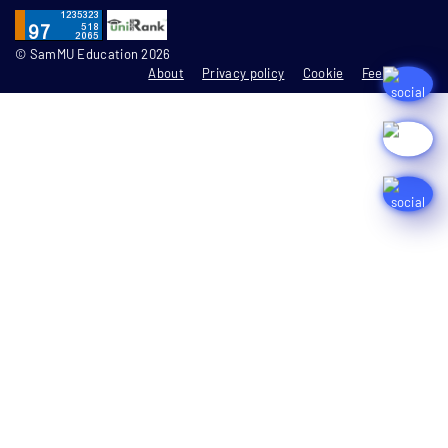
© SamMU Education 2026
About
Privacy policy
Cookie
Feedbacks