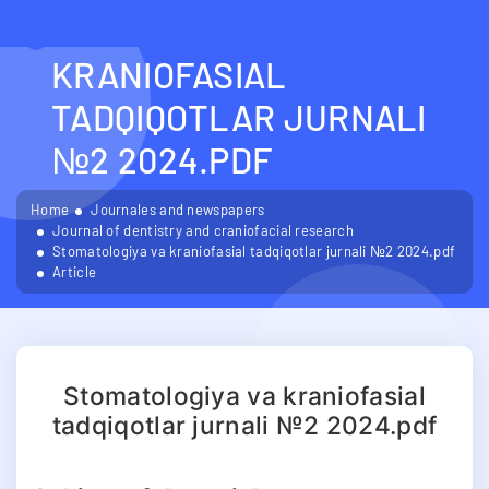
STOMATOLOGIYA VA
KRANIOFASIAL
TADQIQOTLAR JURNALI
№2 2024.PDF
Home
Journales and newspapers
Journal of dentistry and craniofacial research
Stomatologiya va kraniofasial tadqiqotlar jurnali №2 2024.pdf
Article
Stomatologiya va kraniofasial
tadqiqotlar jurnali №2 2024.pdf