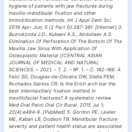
hygiene of patients with jaw fractures during
maxillo-mandibular fixation and other
immobilization methods. Int J Appl Dent Sci.
2019 Apr- Jun; 5 (2 Part G):387-391. [Internet] 3.
Buzrukzoda J.D., Kubaev A.S., Abdullaev A.S.
Elimination Of Perforation Of The Bottom Of The
Maxilla Jaw Sinus With Application Of
Osteoplastic Material //CENTRAL ASIAN
JOURNAL OF MEDICAL AND NATURAL
SCIENCES. – 2021. – Т. 2. – №. 1. – С. 162-166. 4.
Falci SG, Douglas-de-Oliveira DW, Stella PEM,
Rochados Santos CR. Is the Erich arch bar the
best intermaxillary fixation method in
maxillofacial fractures? A systematic review.
Med Oral Patol Oral Cir Bucal. 2015 Jul 1;
20(4):e494-9. [PubMed] 5. Gordon PE, Lawler
ME, Kaban LB, Dodson TB. Mandibular fracture
severity and patient health status are associated