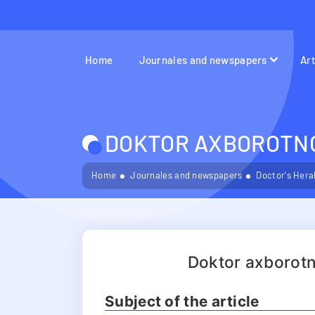
Home
Journales and newspapers
Ar
DOKTOR AXBOROTNOM
Home
Journales and newspapers
Doctor's Hera
Doktor axborot
Subject of the article