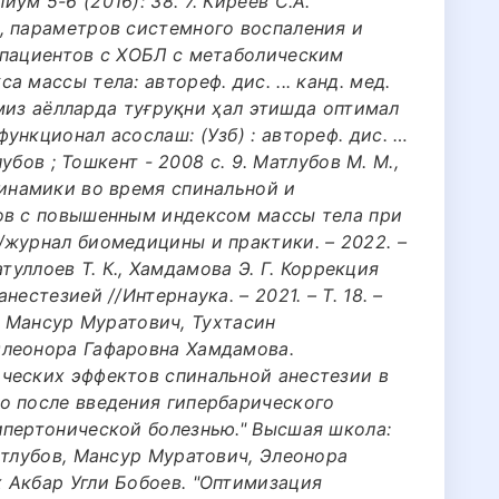
м 5-6 (2016): 38. 7. Киреев С.А.
, параметров системного воспаления и
 пациентов с ХОБЛ с метаболическим
 массы тела: автореф. дис. ... канд. мед.
Семиз аёлларда туғруқни ҳал этишда оптимал
ункционал асослаш: (Узб) : автореф. дис. …
лубов ; Тошкент - 2008 с. 9. Матлубов М. М.,
динамики во время спинальной и
ов с повышенным индексом массы тела при
/журнал биомедицины и практики. – 2022. –
матуллоев Т. К., Хамдамова Э. Г. Коррекция
естезией //Интернаука. – 2021. – Т. 18. –
ов, Мансур Муратович, Тухтасин
Элеонора Гафаровна Хамдамова.
ческих эффектов спинальной анестезии в
о после введения гипербарического
ипертонической болезнью." Высшая школа:
атлубов, Мансур Муратович, Элеонора
 Акбар Угли Бобоев. "Оптимизация