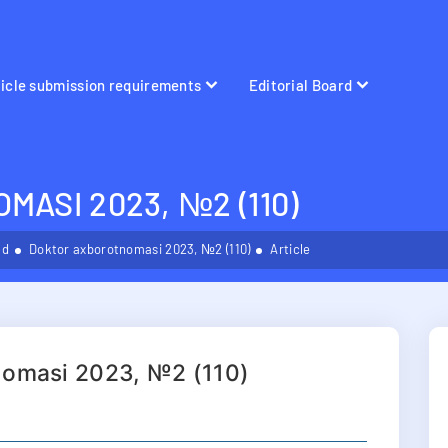
ticle submission requirements
Editorial Board
ASI 2023, №2 (110)
ld
Doktor axborotnomasi 2023, №2 (110)
Article
nomasi 2023, №2 (110)