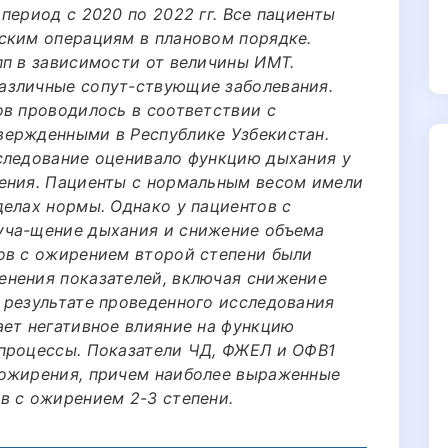
период с 2020 по 2022 гг. Все пациенты
ским операциям в плановом порядке.
пп в зависимости от величины ИМТ.
азличные сопут-ствующие заболевания.
ов проводилось в соответствии с
вержденными в Республике Узбекистан.
следование оценивало функцию дыхания у
ения. Пациенты с нормальным весом имели
делах нормы. Однако у пациентов с
уча-щение дыхания и снижение объема
ов с ожирением второй степени были
енения показателей, включая снижение
 результате проведенного исследования
ает негативное влияние на функцию
процессы. Показатели ЧД, ФЖЕЛ и ОФВ1
 ожирения, причем наиболее выраженные
в с ожирением 2-3 степени.