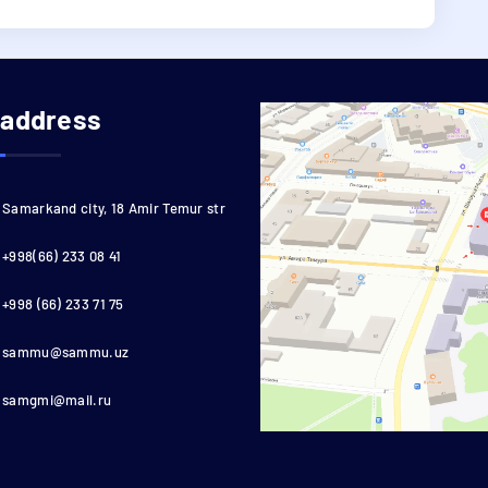
 address
Samarkand city, 18 Amir Temur str
+998(66) 233 08 41
+998 (66) 233 71 75
sammu@sammu.uz
samgmi@mail.ru