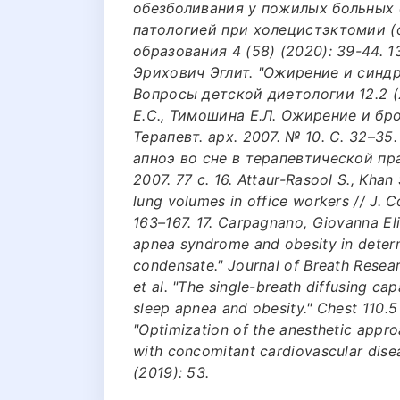
обезболивания у пожилых больных
патологией при холецистэктомии (
образования 4 (58) (2020): 39-44. 
Эрихович Эглит. "Ожирение и синдр
Вопросы детской диетологии 12.2 (2
Е.С., Тимошина Е.Л. Ожирение и бро
Терапевт. арх. 2007. № 10. С. 32–3
апноэ во сне в терапевтической пра
2007. 77 с. 16. Attaur-Rasool S., Kh
lung volumes in office workers // J. Co
163–167. 17. Carpagnano, Giovanna Elis
apnea syndrome and obesity in determ
condensate." Journal of Breath Resear
et al. "The single-breath diffusing ca
sleep apnea and obesity." Chest 110.5 
"Optimization of the anesthetic appro
with concomitant cardiovascular disea
(2019): 53.