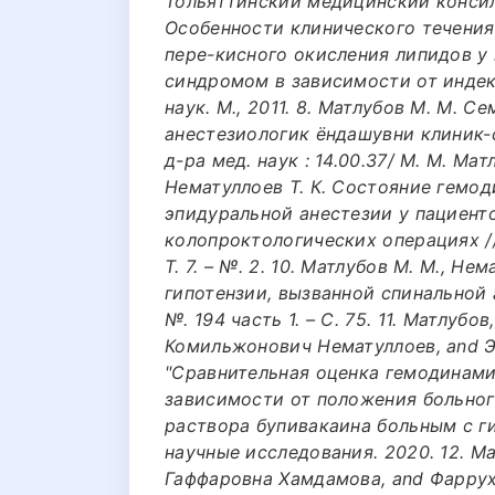
Тольяттинский медицинский консилиу
Особенности клинического течения
пере-кисного окисления липидов у
синдромом в зависимости от индекса
наук. М., 2011. 8. Матлубов М. М. 
анестезиологик ёндашувни клиник-ф
д-ра мед. наук : 14.00.37/ М. М. Мат
Нематуллоев Т. К. Состояние гемо
эпидуральной анестезии у пациент
колопроктологических операциях /
Т. 7. – №. 2. 10. Матлубов М. М., Не
гипотензии, вызванной спинальной ан
№. 194 часть 1. – С. 75. 11. Матлуб
Комильжонович Нематуллоев, and 
"Сравнительная оценка гемодинами
зависимости от положения больног
раствора бупивакаина больным с г
научные исследования. 2020. 12. М
Гаффаровна Хамдамова, and Фаррух