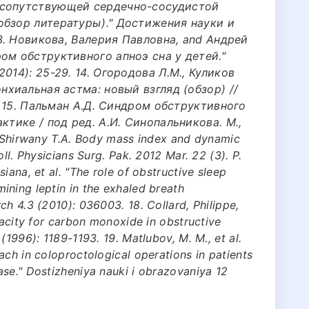
 сопутствующей сердечно-сосудистой
обзор литературы)." Достижения науки и
13. Новикова, Валерия Павловна, and Андрей
ом обструктивного апноэ сна у детей."
014): 25-29. 14. Огородова Л.М., Куликов
нхиальная астма: новый взгляд (обзор) //
5. 15. Пальман А.Д. Синдром обструктивного
ктике / под ред. А.И. Синопальникова. М.,
an Shirwany T.A. Body mass index and dynamic
ll. Physicians Surg. Pak. 2012 Mar. 22 (3). Р.
iana, et al. "The role of obstructive sleep
ining leptin in the exhaled breath
ch 4.3 (2010): 036003. 18. Collard, Philippe,
pacity for carbon monoxide in obstructive
(1996): 1189-1193. 19. Matlubov, M. M., et al.
ach in coloproctological operations in patients
se." Dostizheniya nauki i obrazovaniya 12