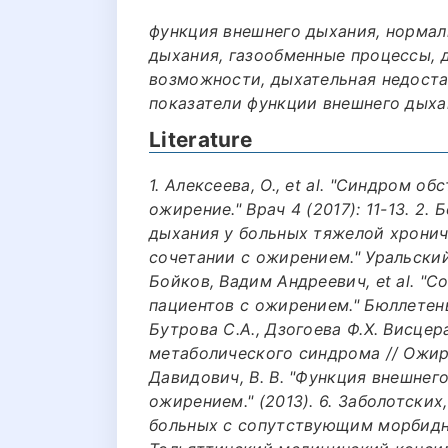
функция внешнего дыхания, нормал
дыхания, газообменные процессы, 
возможности, дыхательная недоста
показатели функции внешнего дыхан
Literature
1. Алексеева, О., et al. "Синдром о
ожирение." Врач 4 (2017): 11-13. 2. 
дыхания у больных тяжелой хронич
сочетании с ожирением." Уральский
Бойков, Вадим Андреевич, et al. "
пациентов с ожирением." Бюллетень 
Бутрова С.А., Дзогоева Ф.Х. Висце
метаболического синдрома // Ожирен
Давидович, В. В. "Функция внешнег
ожирением." (2013). 6. Заболотских,
больных с сопутствующим морбидн