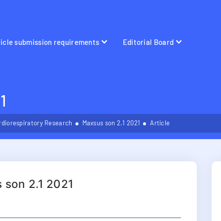
ticle submission requirements
Editorial Board
1
rdiorespiratory Research
Maxsus son 2.1 2021
Article
 son 2.1 2021