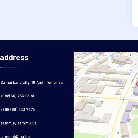
 address
Samarkand city, 18 Amir Temur str
+998(66) 233 08 41
+998 (66) 233 71 75
sammu@sammu.uz
samgmi@mail.ru