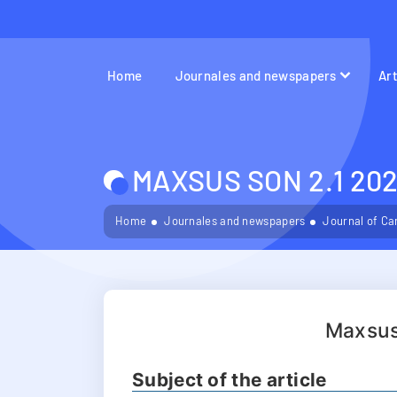
Home
Journales and newspapers
Ar
MAXSUS SON 2.1 202
Home
Journales and newspapers
Journal of Ca
Maxsus
Subject of the article