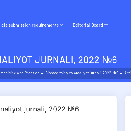
ticle submission requirements
Editorial Board
MALIYOT JURNALI, 2022 №6
omedicine and Practice
Biomeditsina va amaliyot jurnali, 2022 №6
Art
maliyot jurnali, 2022 №6