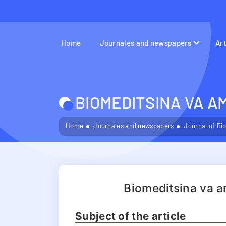
Home
Journales and newspapers
Ar
BIOMEDITSINA VA A
Home
Journales and newspapers
Journal of Bi
Biomeditsina va a
Subject of the article