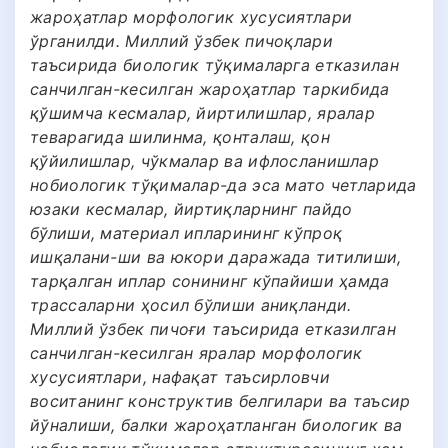
жароҳатлар морфологик хусусиятлари
ўрганилди. Миллий ўзбек пичоқлари
таъсирида биологик тўқималарга етказилан
санчилган-кесилган жароҳатлар таркибида
қўшимча кесмалар, йиртилишлар, яралар
теварагида шилинма, қонталаш, қон
қўйилишлар, чўкмалар ва ифлосланишлар
нобиологик тўқималар-да эса мато четларида
юзаки кесмалар, йиртиқларнинг пайдо
бўлиши, материал ипларининг кўпроқ
ишқалани-ши ва юкори даражада титилиши,
тарқалган иплар сонининг кўпайиши ҳамда
трассаларни ҳосил бўлиши аниқланди.
Миллий ўзбек пичоғи таъсирида етказилган
санчилган-кесилган яралар морфологик
хусусиятлари, нафақат таъсирловчи
воситанинг конструктив белгилари ва таъсир
йўналиши, балки жароҳатланган биологик ва