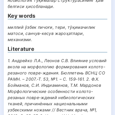
нобиологик тўқималар структурасининг ҳам
белгиси ҳисобланади.
Key words
миллий ўзбек пичоғи, тери, тўқимачилик
матоси, санчув-кесув жароҳатлари,
механизми.
Literature
1. Андрейко Л.А., Леонов С.В. Влияние условий
вкола на морфологию формирования колото-
резаного повре-ждения. Бюллетень ВСНЦ СО
РАМН. – 2007.-Т. 53, №1. – С. 159-161. 2. Ф.Х.
Бойманов, С.И. Индиаминов, Т.М. Мардонов
Морфологические особенности колото-
резаных повре-ждений небиологических
тканей, причинѐнных национальными
узбекскими ножами // Вестник врача, №1,