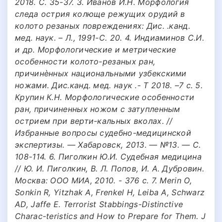
2018. С. 35-37. 3. Иванов И.Н. Морфология
следа острия колюще режущих орудий в
колото резаных повреждениях: Дис. .канд.
мед. наук. – Л., 1991-C. 20. 4. Индиaминов С.И.
и др. Морфологические и метрические
особенности колото-резаных ран,
причинѐнных национальными узбекскими
ножами. Дис.канд. мед. наук .- Т 2018. –7 с. 5.
Крупин К.Н. Морфологические особенности
ран, причиненных ножом с затупленным
острием при верти-кальных вколах. //
Избранные вопросы судебно-медицинской
экспертизы. — Хабаровск, 2013. — №13. — С.
108-114. 6. Пиголкин Ю.И. Судебная медицина
// Ю. И. Пиголкин, В. Л. Попов, И. А. Дубровин.
Москва: ООО МИА, 2010. - 376 с. 7. Merin O,
Sonkin R, Yitzhak A, Frenkel H, Leiba A, Schwarz
AD, Jaffe E. Terrorist Stabbings-Distinctive
Charac-teristics and How to Prepare for Them. J