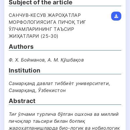
Subject of the article
СAНЧУВ-КЕСУВ ЖAРОҲAТЛAР
МОРФОЛОГИЯСИГA ПИЧОҚ ТИҒ
ЎЛЧAМЛAРИНИНГ ТAЪСИР
ЖИҲAТЛAРИ (25-30)
Authors
Ф. Х. Боймaнов, А. М. Қўшбaқов
Institution
Самарқанд давлат тиббиѐт университети,
Самарқанд, Ўзбекистон
Abstract
Тиғ ўлчами турлича бўлган ошхона ва миллий
пичоқлар таьсири билан боғлиқ
жароҳатланишларда био-логик ва нобиологик