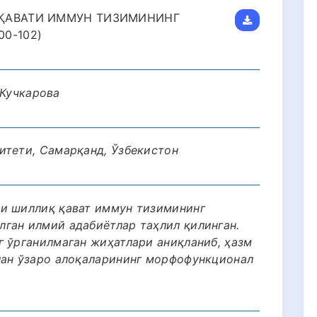
ҚАВАТИ ИММУН ТИЗИМИНИНГ
0-102)
. Кучкарова
итети, Самарқанд, Ўзбекистон
ри шиллиқ қават иммун тизимининг
ган илмий адабиётлар таҳлил қилинган.
г ўрганилмаган жиҳатлари аниқланиб, ҳазм
лан ўзаро алоқаларининг морфофункционал