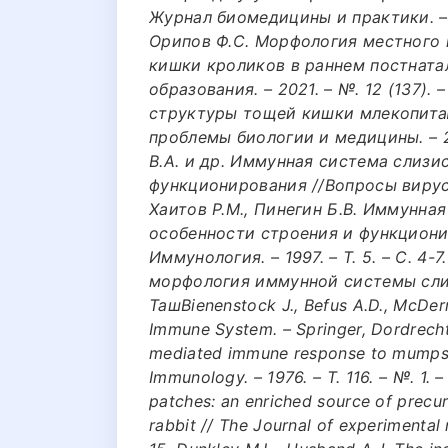
Журнал биомедицины и практики. – 20
Орипов Ф.С. Морфология местного
кишки кроликов в раннем постнатал
образования. – 2021. – №. 12 (137). 
структуры тощей кишки млекопит
проблемы биологии и медицины. – 201
В.А. и др. Иммунная система слиз
функционирования //Вопросы вирусоло
Хаитов Р.М., Пинегин Б.В. Иммунна
особенности строения и функционир
Иммунология. – 1997. – Т. 5. – С. 4
морфология иммунной системы сли
ТашBienenstock J., Befus A.D., McDe
Immune System. – Springer, Dordrecht, 
mediated immune response to mumps vi
Immunology. – 1976. – Т. 116. – №. 1. –
patches: an enriched source of precu
rabbit // The Journal of experimental m