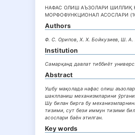
НАФАС ОЛИШ АЪЗОЛАРИ ШИЛЛИҚ 
МОРФОФУНКЦИОНАЛ АСОСЛАРИ (10
Authors
Ф. С. Орипов, Х. Х. Бойкузиев, Ш. А
Institution
Самарқанд давлат тиббиёт универс
Abstract
Ушбу мақолада нафас олиш аъзола
шаклланиш механизмларини ўрганил
Шу билан бирга бу механизмларнин
тизими, сут бези иммун тизими би
асослари баён этилган.
Key words