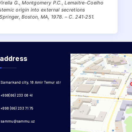
 Virella G., Montgomery P.C., Lemaitre-Coelho
stemic origin into external secretions
Springer, Boston, MA, 1978. – С. 241-251.
 address
Samarkand city, 18 Amir Temur str
+998(66) 233 08 41
+998 (66) 233 71 75
sammu@sammu.uz