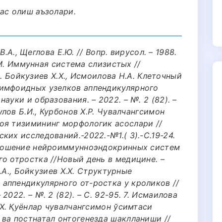
ас олиш аъзолари.
 В.А., Щеглова Е.Ю. // Вопр. вирусол. – 1988.
И.М. Иммунная система слизистых //
. 3. Бойкузиев Х.Х., Исмоилова Н.А. Клеточный
лимфоидных узелков аппендикулярного
ауки и образования. – 2022. – №. 2 (82). –
улов Б.И., Курбонов Х.Р. Чувалчангсимон
оя тизимининг морфологик асослари //
ких исследований.-2022.-№1.( 3).-С.19-24.
тношение нейроиммунноэндокринных систем
о отростка //Новый день в медицине. –
 Н.А., Бойкузиев Х.Х. Структурные
аппендикулярного от-ростка у кроликов //
022. – №. 2 (82). – С. 92-95. 7. Исмаилова
.Х. Қуёнлар чувалчангсимон ўсимтаси
 ва постнатал онтогенезда шаклланиши //