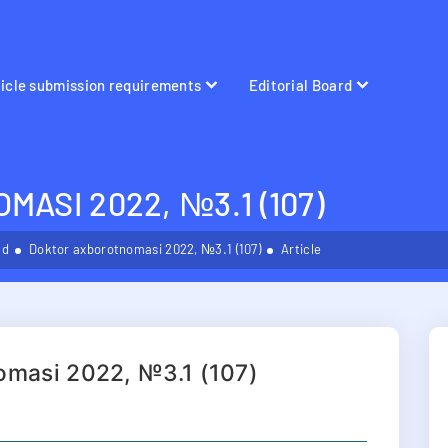
ticle submission requirements
Editorial Board
ASI 2022, №3.1 (107)
ld
Doktor axborotnomasi 2022, №3.1 (107)
Article
omasi 2022, №3.1 (107)