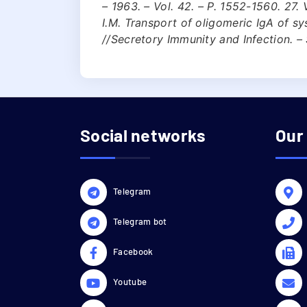
– 1963. – Vol. 42. – P. 1552-1560. 27.
I.M. Transport of oligomeric IgA of sy
//Secretory Immunity and Infection. – 
Social networks
Our
Telegram
Telegram bot
Facebook
Youtube