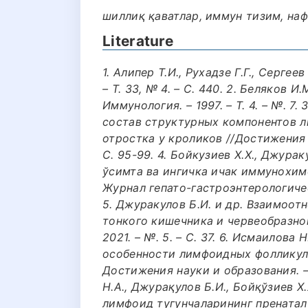
шиллиқ қаватлар, иммун тизим, наф
Literature
1. Алипер Т.И., Рухадзе Г.Г., Сергеев
– Т. 33, № 4. – С. 440. 2. Беляков 
Иммунология. – 1997. – Т. 4. – №. 7
состав структурных компонентов 
отростка у кроликов //Достижения н
С. 95-99. 4. Бойкузиев Х.Х., Джурак
ўсимта ва ингичка ичак иммунохим
Журнал гепато-гастроэнтерологичес
5. Джуракулов Б.И. и др. Взаимоо
тонкого кишечника и червеобразног
2021. – №. 5. – С. 37. 6. Исмаилова
особенности лимфоидных фолликул 
Достижения науки и образования. – 2
Н.А., Джурақулов Б.И., Бойқўзиев Х
лимфоид тугунчаларининг пренатал