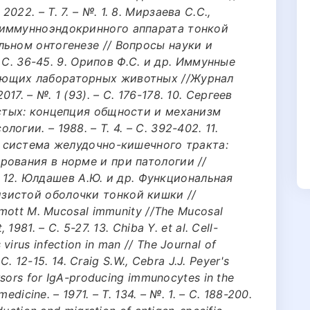
22. – Т. 7. – №. 1. 8. Мирзаева С.С.,
 иммунноэндокринного аппарата тонкой
ьном онтогенезе // Вопросы науки и
– С. 36-45. 9. Орипов Ф.C. и др. Иммунные
ающих лабораторных животных //Журнал
7. – №. 1 (93). – С. 176-178. 10. Сергеев
истых: концепция общности и механизм
гии. – 1988. – Т. 4. – С. 392-402. 11.
я система желудочно-кишечного тракта:
ования в норме и при патологии //
-7. 12. Юлдашев А.Ю. и др. Функциональная
зистой оболочки тонкой кишки //
rmott M. Mucosal immunity //The Mucosal
1981. – С. 5-27. 13. Chiba Y. et al. Cell-
rus infection in man // The Journal of
 С. 12-15. 14. Craig S.W., Cebra J.J. Peyer's
rsors for IgA-producing immunocytes in the
edicine. – 1971. – Т. 134. – №. 1. – С. 188-200.