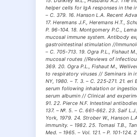
15. Dunkley M.L., Husband A.J. The in
helper cells for IgA responses in the i
– С. 379. 16. Hanson L.A. Recent Adv
17. Heremans J.F., Heremans H.T., Schul
P. 96-104. 18. Montgomery P.C., Lema
mucosal immune system. Antibody expr
gastrointestinal stimulation //Immunol
– С. 705-713. 19. Ogra P.L., Fishaut M.
mucosal routes //Reviews of infectious
369. 20. Ogra P.L., Fishaut M., Welli
to respiratory viruses // Seminars in 
NY, 1980. – Т. 3. – С. 225-271. 21. eri
serum following inhalation or ingestio
serum albumin // Clinical and experime
91. 22. Pierce N.F. Intestinal antibodie
137. – №. 5. – С. 661-662. 23. Saif L.
York, 1979. 24. Strober W., Hanson L.
immunity. – 1982. 25. Tomasi T.B., Tan
Med. – 1965. – Vol. 121. – P. 101-124. 2