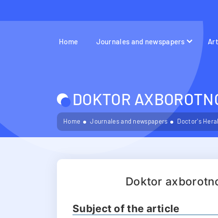
Home
Journales and newspapers
Ar
DOKTOR AXBOROTNOM
Home
Journales and newspapers
Doctor's Hera
Doktor axborotn
Subject of the article