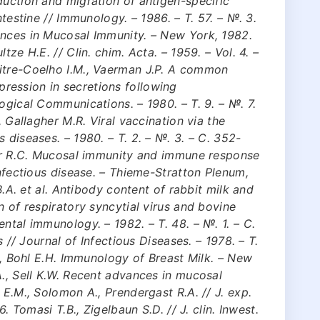
duction and migration of antigen-specific
ntestine // Immunology. – 1986. – Т. 57. – №. 3.
ances in Mucosal Immunity. – New York, 1982.
tze H.E. // Clin. chim. Acta. – 1959. – Vol. 4. –
itre-Coelho I.M., Vaerman J.P. A common
ession in secretions following
ogical Communications. – 1980. – Т. 9. – №. 7.
, Gallagher M.R. Viral vaccination via the
 diseases. – 1980. – Т. 2. – №. 3. – С. 352-
ver R.C. Mucosal immunity and immune response
infectious disease. – Thieme-Stratton Plenum,
 B.A. et al. Antibody content of rabbit milk and
n of respiratory syncytial virus and bovine
ntal immunology. – 1982. – Т. 48. – №. 1. – С.
s // Journal of Infectious Diseases. – 1978. – Т.
J., Bohl E.H. Immunology of Breast Milk. – New
A., Sell K.W. Recent advances in mucosal
 E.M., Solomon A., Prendergast R.A. // J. exp.
6. Tomasi T.B., Zigelbaun S.D. // J. clin. Inwest.