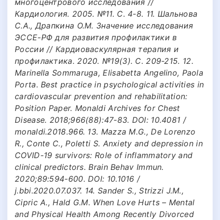
многоцентрового исследования //
Кардиология. 2005. №11. С. 4-8. 11. Шальнова
С.А., Драпкина О.М. Значение исследования
ЭССЕ-РФ для развития профилактики в
России // Кардиоваскулярная терапия и
профилактика. 2020. №19(3). С. 209-215. 12.
Marinella Sommaruga, Elisabetta Angelino, Paola
Porta. Best practice in psychological activities in
cardiovascular prevention and rehabilitation:
Position Paper. Monaldi Archives for Chest
Disease. 2018;966(88):47-83. DOI: 10.4081 /
monaldi.2018.966. 13. Mazza M.G., De Lorenzo
R., Conte C., Poletti S. Anxiety and depression in
COVID-19 survivors: Role of inflammatory and
clinical predictors. Brain Behav Immun.
2020;89:594-600. DOI: 10.1016 /
j.bbi.2020.07.037. 14. Sander S., Strizzi J.M.,
Cipric A., Hald G.M. When Love Hurts – Mental
and Physical Health Among Recently Divorced