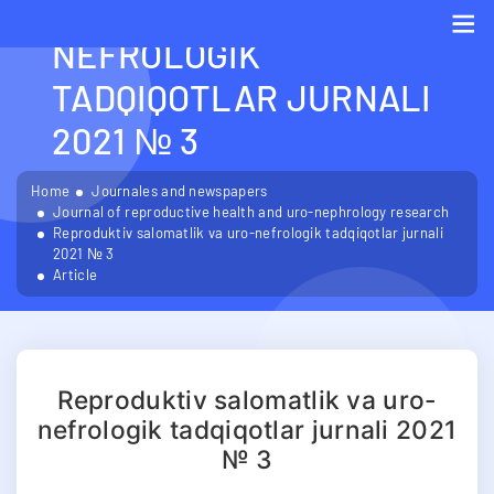
SALOMATLIK VA URO-
NEFROLOGIK
Me
TADQIQOTLAR JURNALI
2021 № 3
Home
Journales and newspapers
Journal of reproductive health and uro-nephrology research
Reproduktiv salomatlik va uro-nefrologik tadqiqotlar jurnali
2021 № 3
Article
Reproduktiv salomatlik va uro-
nefrologik tadqiqotlar jurnali 2021
№ 3