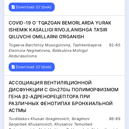
Download (O'zbek)
COVID-19 O`TQAZGAN BEMORLARDA YURAK
ISHEMIK KASALLIGI RIVOJLANISHGA TA'SIR
QILUVCHI OMILLARNI O‘RGANISH
Togaeva Barchinoy Musogulovna, Tashkenbayeva
82-85
Eleonora Negmatovna, Bekkulova Mohigul
Abdurasulovna
Download (O'zbek)
АССОЦИАЦИЯ ВЕНТИЛЯЦИОННОЙ
ДИСФУНКЦИИ С Gln27Glu ПОЛИМОРФИЗМОМ
ГЕНА β2-АДРЕНОРЕЦЕПТОРА ПРИ
РАЗЛИЧНЫХ ФЕНОТИПАХ БРОНХИАЛЬНОЙ
АСТМЫ
Turdibekov Khusan Ibragimovich, Ibragimov
86-89
Sanjarbek Khusanovich, Khusanov Temurbek