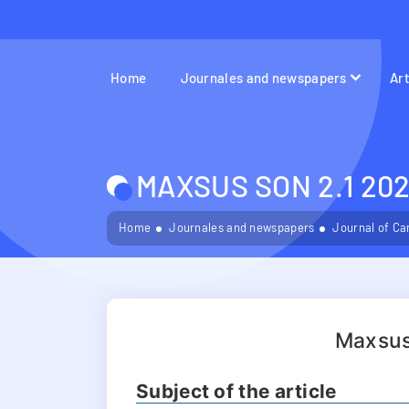
Home
Journales and newspapers
Ar
MAXSUS SON 2.1 202
Home
Journales and newspapers
Journal of Ca
Maxsus
Subject of the article