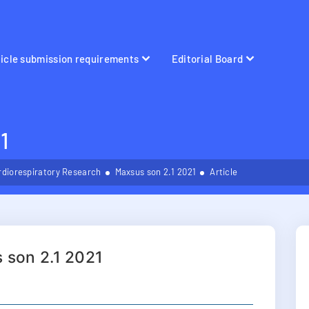
ticle submission requirements
Editorial Board
1
rdiorespiratory Research
Maxsus son 2.1 2021
Article
 son 2.1 2021