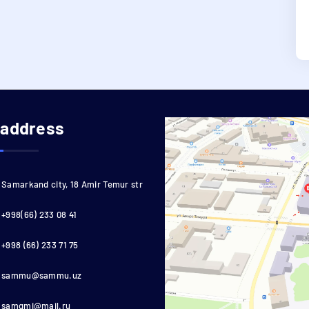
 address
Samarkand city, 18 Amir Temur str
+998(66) 233 08 41
+998 (66) 233 71 75
sammu@sammu.uz
samgmi@mail.ru