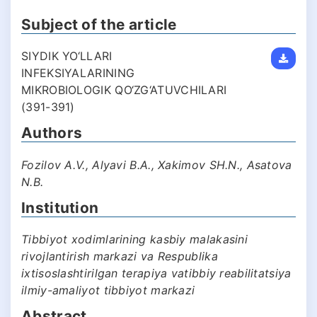
Subject of the article
SIYDIK YO‘LLARI
INFEKSIYALARINING
MIKROBIOLOGIK QO‘ZG‘ATUVCHILARI
(391-391)
Authors
Fozilov A.V., Alyavi B.A., Xakimov SH.N., Asatova
N.B.
Institution
Tibbiyot xodimlarining kasbiy malakasini
rivojlantirish markazi va Respublika
ixtisoslashtirilgan terapiya vatibbiy reabilitatsiya
ilmiy-amaliyot tibbiyot markazi
Abstract