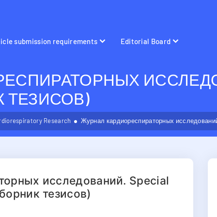
ticle submission requirements
Editorial Board
ЕСПИРАТОРНЫХ ИССЛЕДОВ
ИК ТЕЗИСОВ)
rdiorespiratory Research
Журнал кардиореспираторных исследований. S
орных исследований. Special
(сборник тезисов)