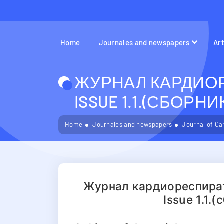
Home
Journales and newspapers
Ar
ЖУРНАЛ КАРДИОР
ISSUE 1.1.(СБОРН
Home
Journales and newspapers
Journal of Ca
Журнал кардиореспират
Issue 1.1.