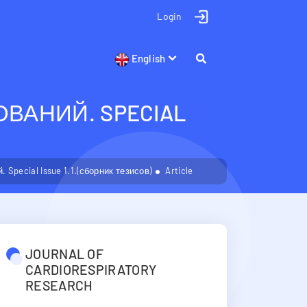
Login
English
АНИЙ. SPECIAL
pecial Issue 1.1.(сборник тезисов)
Article
JOURNAL OF
CARDIORESPIRATORY
RESEARCH