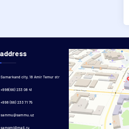
 address
Samarkand city, 18 Amir Temur str
+998(66) 233 08 41
+998 (66) 233 71 75
sammu@sammu.uz
samgmi@mail.ru