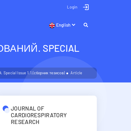
Login
English
АНИЙ. SPECIAL
pecial Issue 1.1.(сборник тезисов)
Article
JOURNAL OF
CARDIORESPIRATORY
RESEARCH