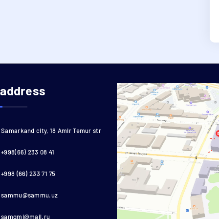
 address
Samarkand city, 18 Amir Temur str
+998(66) 233 08 41
+998 (66) 233 71 75
sammu@sammu.uz
samgmi@mail.ru