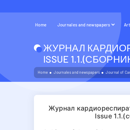
Home
Journales and newspapers
Ar
ЖУРНАЛ КАРДИОР
ISSUE 1.1.(СБОРН
Home
Journales and newspapers
Journal of Ca
Журнал кардиореспират
Issue 1.1.