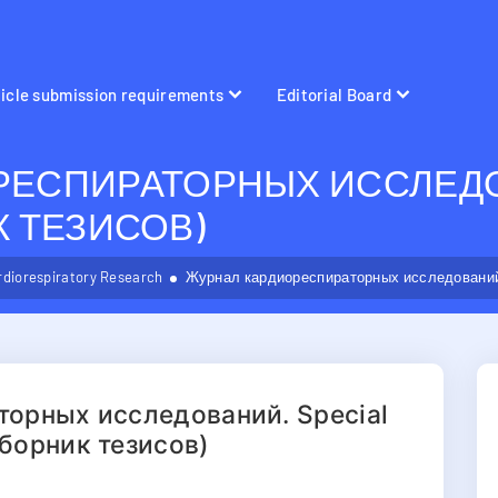
ticle submission requirements
Editorial Board
ЕСПИРАТОРНЫХ ИССЛЕДОВ
ИК ТЕЗИСОВ)
rdiorespiratory Research
Журнал кардиореспираторных исследований. S
орных исследований. Special
(сборник тезисов)