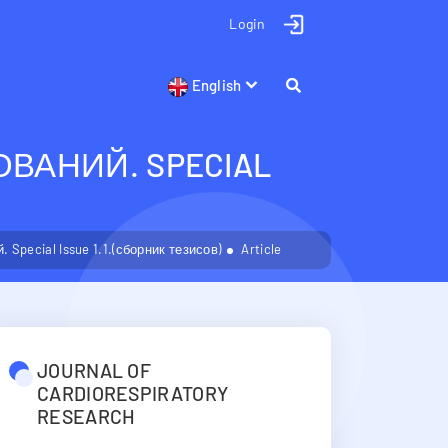
Login
English
АНИЙ. SPECIAL
pecial Issue 1.1.(сборник тезисов)
Article
JOURNAL OF
CARDIORESPIRATORY
RESEARCH