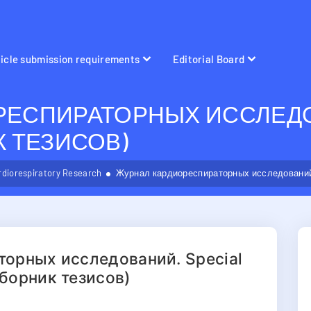
ticle submission requirements
Editorial Board
ЕСПИРАТОРНЫХ ИССЛЕДОВ
ИК ТЕЗИСОВ)
rdiorespiratory Research
Журнал кардиореспираторных исследований. S
орных исследований. Special
(сборник тезисов)