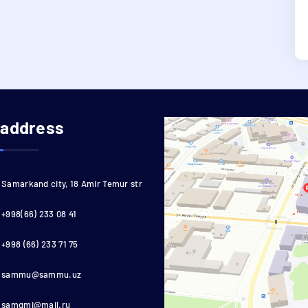
 address
Samarkand city, 18 Amir Temur str
+998(66) 233 08 41
+998 (66) 233 71 75
sammu@sammu.uz
samgmi@mail.ru