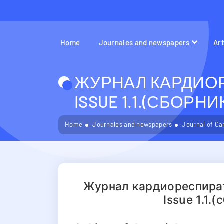
Home
Journales and newspapers
Ar
ЖУРНАЛ КАРДИОР
ISSUE 1.1.(СБОРН
Home
Journales and newspapers
Journal of Ca
Журнал кардиореспират
Issue 1.1.