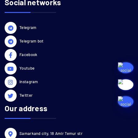
Social networks
Telegram
Telegram bot
Facebook
Youtube
Instagram
Twitter
Our address
Samarkand city, 18 Amir Temur str