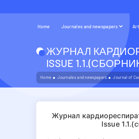
Home
Journales and newspapers
Ar
ЖУРНАЛ КАРДИОР
ISSUE 1.1.(СБОРН
Home
Journales and newspapers
Journal of Ca
Журнал кардиореспират
Issue 1.1.