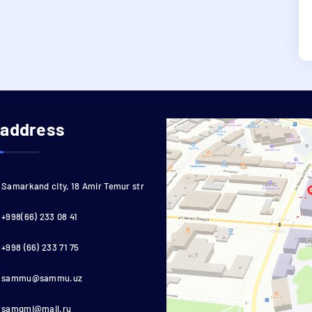
 address
Samarkand city, 18 Amir Temur str
+998(66) 233 08 41
+998 (66) 233 71 75
sammu@sammu.uz
samgmi@mail.ru