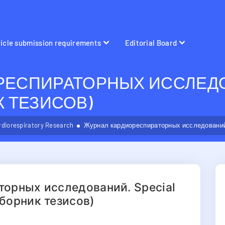
ticle submission requirements
Editorial Board
ЕСПИРАТОРНЫХ ИССЛЕДОВ
ИК ТЕЗИСОВ)
rdiorespiratory Research
Журнал кардиореспираторных исследований. S
орных исследований. Special
(сборник тезисов)