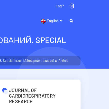
Login
English
АНИЙ. SPECIAL
pecial Issue 1.1.(сборник тезисов)
Article
JOURNAL OF
CARDIORESPIRATORY
RESEARCH