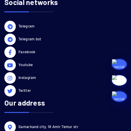
Social networks
Telegram
Telegram bot
Facebook
Youtube
Instagram
Twitter
Our address
Samarkand city, 18 Amir Temur str