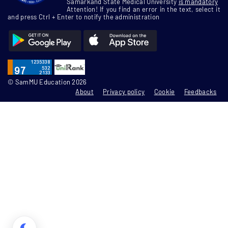
Samarkand State Medical University
is mandatory
Attention! If you find an error in the text, select it
and press Ctrl + Enter to notify the administration
© SamMU Education 2026
About
Privacy policy
Cookie
Feedbacks