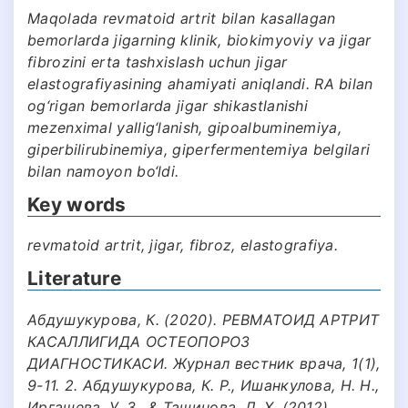
Maqolada revmatoid artrit bilan kasallagan
bemorlarda jigarning klinik, biokimyoviy va jigar
fibrozini erta tashxislash uchun jigar
elastografiyasining ahamiyati aniqlandi. RA bilan
og‘rigan bemorlarda jigar shikastlanishi
mezenximal yallig‘lanish, gipoalbuminemiya,
giperbilirubinemiya, giperfermentemiya belgilari
bilan namoyon bo‘ldi.
Key words
revmatoid artrit, jigar, fibroz, elastografiya.
Literature
Абдушукурова, К. (2020). РЕВМАТОИД АРТРИТ
КАСАЛЛИГИДА ОСТЕОПОРОЗ
ДИАГНОСТИКАСИ. Журнал вестник врача, 1(1),
9-11. 2. Абдушукурова, К. Р., Ишанкулова, Н. Н.,
Иргашева, У. З., & Ташинова, Л. Х. (2012).