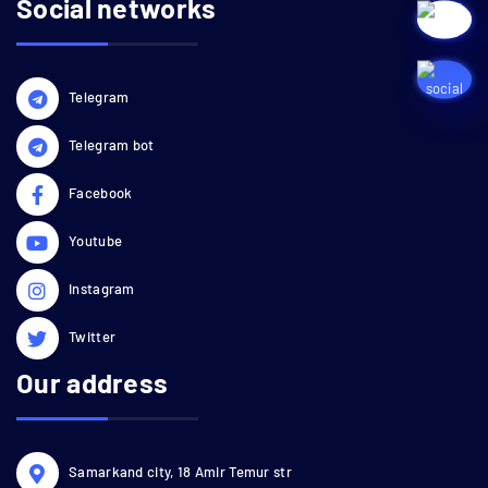
Social networks
Telegram
Telegram bot
Facebook
Youtube
Instagram
Twitter
Our address
Samarkand city, 18 Amir Temur str