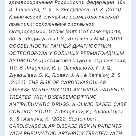
здравоохранения Российской Федерации. 164
4. Ташинова, Л. Х., & Зиядуллаев, Ш. Х. (2021).
Клинический случай из ревматологической
практики: осложнение системной
склеродермии. Uzbek journal of case reports,
30. 5. Шодикулова Г.З., Эргашова М.М. (2019).
ОСОБЕННОСТИ РАННЕЙ ДИАГНОСТИКИ
ОСТЕОПОРОЗА У БОЛЬНЫХ РЕВМАТОИДНЫМ
АРТРИТОМ. Достижения науки и образования,
110. 6. Ibragimov, K. I., Olimdjanova, F. J. Q.,
Ziyadullaev, S. K., Rizaev, J. A., & Kamalov, Z. S.
(2022). THE RISK OF CARDIOVASCULAR
DISEASE IN RHEUMATOID ARTHRITIS PATIENTS
TREATED WITH DISEASEMODIFYING
ANTIRHEUMATIC DRUGS: A CLINIC BASED CASE
CONTROL STUDY. 7. Ibragimov, K., Ziyadullayev,
S., & Islamova, K. (2022, September).
CARDIOVASCULAR DISEASE RISK IN PATIENTS
WITH RHEUMATOID ARTHRITIS TREATED WITH