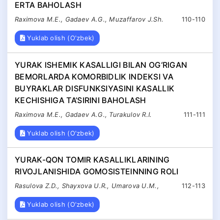
ERTA BAHOLASH
Raximova M.E., Gadaev A.G., Muzaffarov J.Sh.
110-110
Yuklab olish (O'zbek)
YURAK ISHEMIK KASALLIGI BILAN OG‘RIGAN
BEMORLARDA KOMORBIDLIK INDEKSI VA
BUYRAKLAR DISFUNKSIYASINI KASALLIK
KECHISHIGA TA’SIRINI BAHOLASH
Raximova M.E., Gadaev A.G., Turakulov R.I.
111-111
Yuklab olish (O'zbek)
YURAK-QON TOMIR KASALLIKLARINING
RIVOJLANISHIDA GOMOSISTEINNING ROLI
Rasulova Z.D., Shayxova U.R., Umarova U.M.,
112-113
Yuklab olish (O'zbek)