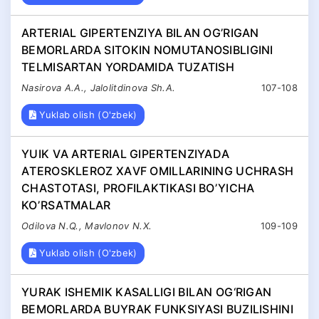
ARTERIAL GIPERTENZIYA BILAN OG’RIGAN
BEMORLARDA SITOKIN NOMUTANOSIBLIGINI
TELMISARTAN YORDAMIDA TUZATISH
Nasirova A.A., Jalolitdinova Sh.A.
107-108
Yuklab olish (O'zbek)
YUIK VА АRTERIАL GIPERTENZIYADА
АTEROSKLEROZ XАVF OMILLАRINING UCHRАSH
CHАSTOTАSI, PROFILАKTIKАSI BOʼYICHА
KOʼRSАTMАLАR
Odilova N.Q., Mavlonov N.X.
109-109
Yuklab olish (O'zbek)
YURAK ISHEMIK KASALLIGI BILAN OG‘RIGAN
BEMORLARDA BUYRAK FUNKSIYASI BUZILISHINI