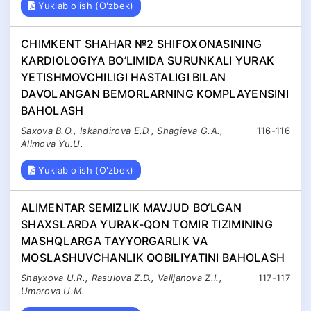
Yuklab olish (O'zbek)
CHIMKENT SHAHAR №2 SHIFOXONASINING
KARDIOLOGIYA BO’LIMIDA SURUNKALI YURAK
YETISHMOVCHILIGI HASTALIGI BILAN
DAVOLANGAN BEMORLARNING KOMPLAYENSINI
BAHOLASH
Saxova B.O., Iskandirova E.D., Shagieva G.A.,
116-116
Alimova Yu.U.
Yuklab olish (O'zbek)
ALIMENTAR SEMIZLIK MAVJUD BO‘LGAN
SHAXSLARDA YURAK-QON TOMIR TIZIMINING
MASHQLARGA TAYYORGARLIK VA
MOSLASHUVCHANLIK QOBILIYATINI BAHOLASH
Shayxova U.R., Rasulova Z.D., Valijanova Z.I.,
117-117
Umarova U.M.