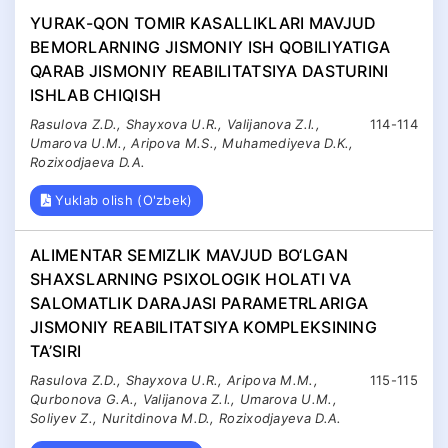
YURAK-QON TOMIR KASALLIKLARI MAVJUD
BEMORLARNING JISMONIY ISH QOBILIYATIGA
QARAB JISMONIY REABILITATSIYA DASTURINI
ISHLAB CHIQISH
Rasulova Z.D., Shayxova U.R., Valijanova Z.I.,
114-114
Umarova U.M., Aripova M.S., Muhamediyeva D.K.,
Rozixodjaeva D.A.
Yuklab olish (O'zbek)
ALIMENTAR SEMIZLIK MAVJUD BO‘LGAN
SHAXSLARNING PSIXOLOGIK HOLATI VA
SALOMATLIK DARAJASI PARAMETRLARIGA
JISMONIY REABILITATSIYA KOMPLEKSINING
TA’SIRI
Rasulova Z.D., Shayxova U.R., Aripova M.M.,
115-115
Qurbonova G.A., Valijanova Z.I., Umarova U.M.,
Soliyev Z., Nuritdinova M.D., Rozixodjayeva D.A.