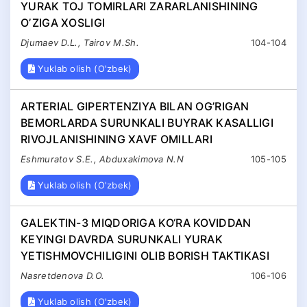
YURАK TOJ TOMIRLАRI ZАRАRLАNISHINING
OʼZIGА XOSLIGI
Djumaev D.L., Tairov M.Sh.
104-104
Yuklab olish (O'zbek)
ARTERIAL GIPERTENZIYA BILAN OG’RIGAN
BEMORLARDA SURUNKALI BUYRAK KASALLIGI
RIVOJLANISHINING XAVF OMILLARI
Eshmuratov S.E., Abduxakimova N.N
105-105
Yuklab olish (O'zbek)
GALEKTIN-3 MIQDORIGA KO‘RA KOVIDDAN
KEYINGI DAVRDA SURUNKALI YURAK
YETISHMOVCHILIGINI OLIB BORISH TAKTIKASI
Nasretdenova D.O.
106-106
Yuklab olish (O'zbek)