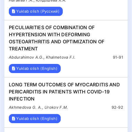
Нагаева Г.А., Юлдошева Х.А.
Yuklab olish (Русский)
PECULIARITIES OF COMBINATION OF
HYPERTENSION WITH DEFORMING
OSTEOARTHRITIS AND OPTIMIZATION OF
TREATMENT
Abdurahimov A.G., Khalmetova F.I.
91-91
Yuklab olish (English)
LONG TERM OUTCOMES OF MYOCARDITIS AND
PERICARDITIS IN PATIENTS WITH COVID-19
INFECTION
Akhmedova G. A., Urokov F.M.
92-92
Yuklab olish (English)