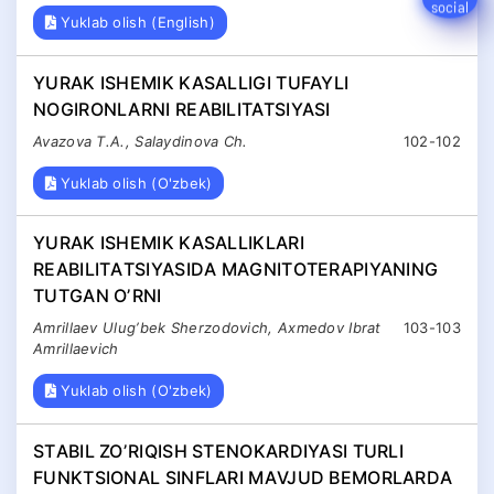
Yuklab olish (English)
YURAK ISHEMIK KASALLIGI TUFAYLI
NOGIRONLARNI REABILITATSIYASI
Avazova T.A., Salaydinova Ch.
102-102
Yuklab olish (O'zbek)
YURАK ISHEMIK KАSАLLIKLАRI
REАBILITАTSIYASIDА MАGNITOTERАPIYANING
TUTGАN OʼRNI
Аmrillaev Ulugʼbek Sherzodovich, Аxmedov Ibrat
103-103
Аmrillaevich
Yuklab olish (O'zbek)
STАBIL ZOʼRIQISH STENOKАRDIYASI TURLI
FUNKTSIONАL SINFLАRI MАVJUD BEMORLАRDА