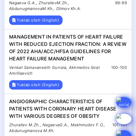
Nagaeva G.A., ZhuralievM.Zh.,
99-99
AbdunugmanovaM.Kh., Olimov Kh.A.
Yuklab olish (English)
MANAGEMENT IN PATIENTS OF HEART FAILURE
WITH REDUCED EJECTION FRACTION: A REVIEW
OF 2022 AHA/ACC/HFSA GUIDELINES FOR
HEART FAILURE MANAGEMENT
Venkat Sainavaneeth Gurrala, Akhmedov Ibrat
100-100
Amrillaevich
Yuklab olish (English)
ANGIOGRAPHIC CHARACTERISTICS OF
PATIENTS WITH CORONARY HEART DISEASE
WITH VARIOUS DEGREES OF OBESITY
Zhuraliev M.Zh., NagaevaG.A., Makhmudov F.O.,
101-101
Abdunugmanova M.Kh.