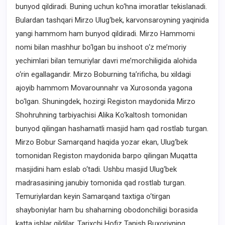
bunyod qildiradi. Buning uchun ko‘hna imoratlar tekislanadi.
Bulardan tashqari Mirzo Ulug‘bek, karvonsaroyning yaqinida
yangi hammom ham bunyod qildiradi. Mirzo Hammomi
nomi bilan mashhur bo‘lgan bu inshoot o‘z me’moriy
yechimlari bilan temuriylar davri me’morchiligida alohida
o‘rin egallagandir. Mirzo Boburning ta’rificha, bu xildagi
ajoyib hammom Movarounnahr va Xurosonda yagona
bo‘lgan. Shuningdek, hozirgi Registon maydonida Mirzo
Shohruhning tarbiyachisi Alika Ko‘kaltosh tomonidan
bunyod qilingan hashamatli masjid ham qad rostlab turgan.
Mirzo Bobur Samarqand haqida yozar ekan, Ulug‘bek
tomonidan Registon maydonida barpo qilingan Muqatta
masjidini ham eslab o‘tadi. Ushbu masjid Ulug‘bek
madrasasining janubiy tomonida qad rostlab turgan.
Temuriylardan keyin Samarqand taxtiga o‘tirgan
shayboniylar ham bu shaharning obodonchiligi borasida
katta ishlar qildilar. Tarixchi Hofiz Tanish Buxoriyning