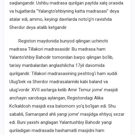
saqlangandir. Ushbu madrasa qurilgan paytda xalq orasida
va hujjatlarda "Yalangto‘shbiyning katta madrasasi" deya
atalar edi, ammo, keyingi davrlarda noto‘g‘ri ravishda
Sherdor deya atalib ketgandir.
Registon maydonida bunyod qilingan uchinchi
madrasa Tillakori madrasasidir. Bu madrasa ham
Yalanto‘shbiy Bahodir tomondan barpo qilingan bo‘lib,
tarixiy manbalardan anglashilicha 17yil davomida
qurilgandir. Tillakori madrasasining peshtog‘i ham xuddi
Ulug‘bek va Sherdor madrasalariniki kabi baland va
ulug‘vordir. XVII asrlarga kelib Amir Temur jome’ masjidi
anchayin xarobaga aylangan, Registondagi Alika
Ko‘kaldosh masjidi esa batomom yo‘q bo‘lgan edi. Shu
sababli, Samarqand ahli yangi jome’ masjidga ehtiyoj sezar
edi. Buni yaxshi anglagan Yalantushbiy Bahodir yangi
quriladigan madrasada hashamatli masjidni ham