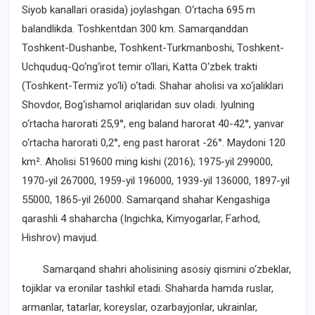
Siyob kanallari orasida) joylashgan. O‘rtacha 695 m
balandlikda. Toshkentdan 300 km. Samarqanddan
Toshkent-Dushanbe, Toshkent-Turkmanboshi, Toshkent-
Uchquduq-Qo‘ng‘irot temir o‘llari, Katta O‘zbek trakti
(Toshkent-Termiz yo‘li) o‘tadi. Shahar aholisi va xo‘jaliklari
Shovdor, Bog‘ishamol ariqlaridan suv oladi. Iyulning
o‘rtacha harorati 25,9°, eng baland harorat 40-42°, yanvar
o‘rtacha harorati 0,2°, eng past harorat -26°. Maydoni 120
km². Aholisi 519600 ming kishi (2016); 1975-yil 299000,
1970-yil 267000, 1959-yil 196000, 1939-yil 136000, 1897-yil
55000, 1865-yil 26000. Samarqand shahar Kengashiga
qarashli 4 shaharcha (Ingichka, Kimyogarlar, Farhod,
Hishrov) mavjud.
Samarqand shahri aholisining asosiy qismini o‘zbeklar,
tojiklar va eronilar tashkil etadi. Shaharda hamda ruslar,
armanlar, tatarlar, koreyslar, ozarbayjonlar, ukrainlar,