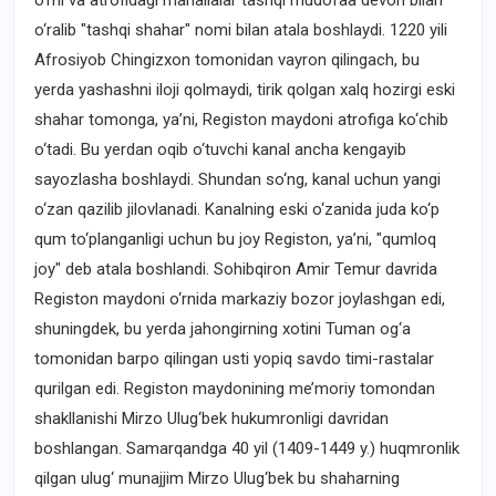
o‘rni va atrofidagi mahallalar tashqi mudofaa devori bilan
o‘ralib "tashqi shahar" nomi bilan atala boshlaydi. 1220 yili
Afrosiyob Chingizxon tomonidan vayron qilingach, bu
yerda yashashni iloji qolmaydi, tirik qolgan xalq hozirgi eski
shahar tomonga, ya’ni, Registon maydoni atrofiga ko‘chib
o‘tadi. Bu yerdan oqib o‘tuvchi kanal ancha kengayib
sayozlasha boshlaydi. Shundan so‘ng, kanal uchun yangi
o‘zan qazilib jilovlanadi. Kanalning eski o‘zanida juda ko‘p
qum to‘planganligi uchun bu joy Registon, ya’ni, "qumloq
joy" deb atala boshlandi. Sohibqiron Amir Temur davrida
Registon maydoni o‘rnida markaziy bozor joylashgan edi,
shuningdek, bu yerda jahongirning xotini Tuman og‘a
tomonidan barpo qilingan usti yopiq savdo timi-rastalar
qurilgan edi. Registon maydonining me’moriy tomondan
shakllanishi Mirzo Ulug‘bek hukumronligi davridan
boshlangan. Samarqandga 40 yil (1409-1449 y.) huqmronlik
qilgan ulug‘ munajjim Mirzo Ulug‘bek bu shaharning