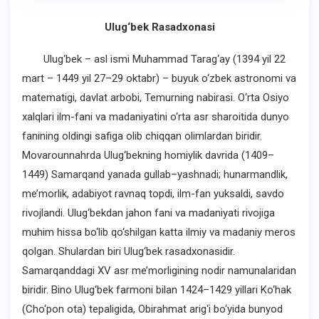
Ulug‘bek Rasadxonasi
Ulug‘bek – asl ismi Muhammad Tarag‘ay (1394 yil 22
mart – 1449 yil 27–29 oktabr) – buyuk o‘zbek astronomi va
matematigi, davlat arbobi, Temurning nabirasi. O‘rta Osiyo
xalqlari ilm-fani va madaniyatini o‘rta asr sharoitida dunyo
fanining oldingi safiga olib chiqqan olimlardan biridir.
Movarounnahrda Ulug‘bekning homiylik davrida (1409–
1449) Samarqand yanada gullab–yashnadi; hunarmandlik,
me’morlik, adabiyot ravnaq topdi, ilm-fan yuksaldi, savdo
rivojlandi. Ulug‘bekdan jahon fani va madaniyati rivojiga
muhim hissa bo‘lib qo‘shilgan katta ilmiy va madaniy meros
qolgan. Shulardan biri Ulug‘bek rasadxonasidir.
Samarqanddagi XV asr me’morligining nodir namunalaridan
biridir. Bino Ulug‘bek farmoni bilan 1424–1429 yillari Ko‘hak
(Cho‘pon ota) tepaligida, Obirahmat arig‘i bo‘yida bunyod