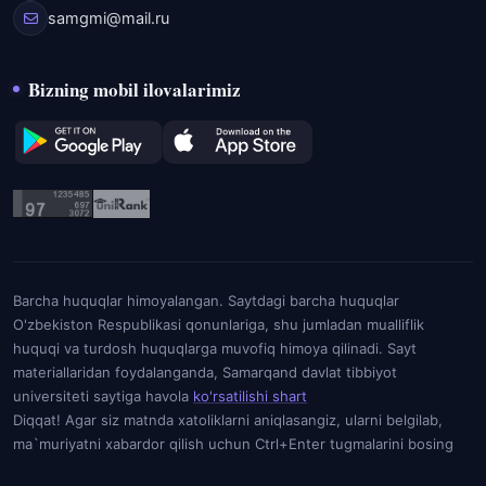
samgmi@mail.ru
Bizning mobil ilovalarimiz
Barcha huquqlar himoyalangan. Saytdagi barcha huquqlar
O'zbekiston Respublikasi qonunlariga, shu jumladan mualliflik
huquqi va turdosh huquqlarga muvofiq himoya qilinadi. Sayt
materiallaridan foydalanganda, Samarqand davlat tibbiyot
universiteti saytiga havola
ko'rsatilishi shart
Diqqat! Agar siz matnda xatoliklarni aniqlasangiz, ularni belgilab,
ma`muriyatni xabardor qilish uchun Ctrl+Enter tugmalarini bosing