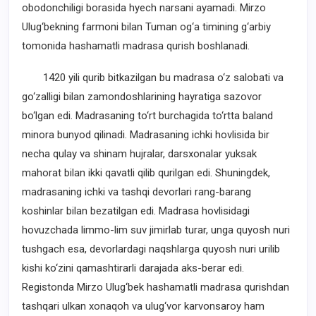
obodonchiligi borasida hyech narsani ayamadi. Mirzo
Ulug‘bekning farmoni bilan Tuman og‘a timining g‘arbiy
tomonida hashamatli madrasa qurish boshlanadi.
1420 yili qurib bitkazilgan bu madrasa o‘z salobati va
go‘zalligi bilan zamondoshlarining hayratiga sazovor
bo‘lgan edi. Madrasaning to‘rt burchagida to‘rtta baland
minora bunyod qilinadi. Madrasaning ichki hovlisida bir
necha qulay va shinam hujralar, darsxonalar yuksak
mahorat bilan ikki qavatli qilib qurilgan edi. Shuningdek,
madrasaning ichki va tashqi devorlari rang-barang
koshinlar bilan bezatilgan edi. Madrasa hovlisidagi
hovuzchada limmo-lim suv jimirlab turar, unga quyosh nuri
tushgach esa, devorlardagi naqshlarga quyosh nuri urilib
kishi ko‘zini qamashtirarli darajada aks-berar edi.
Registonda Mirzo Ulug‘bek hashamatli madrasa qurishdan
tashqari ulkan xonaqoh va ulug‘vor karvonsaroy ham