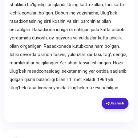
shaklida bo‘lganligi aniqlandi. Uning katta zallari, turli katta-
kichik xonalari bo‘lgan. Boburning yozishicha, Ulug‘bek
rasadxonasining sirti koshin va sirli parchinlar bilan
bezatilgan. Rasadxona ichiga o‘rnatilgan juda katta asbob
yordamida quyosh, oy, sayyora va yulduzlar katta aniqlik
bilan o‘rganilgan. Rasadxonada kutubxona ham bo‘lgan.
Ichki devorda osmon tasviri, yulduzlar xaritasi, tog‘, dengiz,
mamlakatlar belgilangan Yer shari tasviri ishlangan. Hozir
Ulug‘bek rasadxonasidagi sekstantning yer ostida saqlanib
qolgan qismi balandligi bilan 11 metr keladi. 1964 yili
Ulug‘bek rasadxonasi yonida Ulug‘bek muzeyi ochilgan.
Ulashish