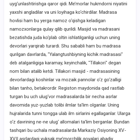
uyg‘unlashtirishga qaror qidi. Me’morlar hukmdorni niyatini
yaxshi angladilar va uni loyihaga ko‘chirdilar. Madrasa
hovlisi ham bu yerga namoz o‘qishga keladigan
namozxonlarga qulay qilib qurildi. Masjid va madrasani
bezatishda juda ko‘plab oltin ishlatilganligi uchun uning
devorlari yarqirab turardi. Shu sababli ham bu madrasa
qurilgan davrlarda, "Yalangtushbiyning kichik madrasasi"
deb atalganligiga karamay, keyinchalik, "Tillakori" degan
nom bilan atalib ketdi. Tillakori masjid - madrasasining
devorlardagi koshinlar va mozaik pannolar o‘z go‘zalligi
bilan tanho, betakrordir. Registon maydonida qad rastlab
turgan bu uch ulug‘vor madrasalarda bir necha asrlar
davomida yuz-yuzlab tolibi ilmlar ta’lim olganlar. Uning
hujralarida tunni tongga ulab ilm sirlarini egallaganlar. Ularga
o‘z davrining ne-ne ulug‘ allomalari ta’lim berganlar. Bundan
tashqari bu uchala madrasalarda Markaziy Osiyoning XV-
XVII asrlardagi yuksak me’morchilik goyalari abadiy