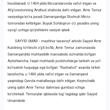
hisoblanadi. U 1404 yilda Mozandaronda vafot etgan va
Afg‘onistonning Andhud shahrida dafn etilgan. Amir Temur
vasiyatiga ko‘ra jasadi Samarqandga Shohruh Mirzo
tomonidan keltirilgan. Buyuk Sohibqiron o‘z jasadini uning
oyog‘i uchiga qo‘yishlarini vasiyat qiladi.
SAYYID UMAR - mashhur tasavvuf arbobi Sayyid Amir
Kulolning to‘rtinchi o‘g‘li bo‘lib, Amir Temur zamonasida
Samarqandda muhtasiblik mansabida xizmatda bo‘lgan.
Aytishlaricha, faqat muhtasib podshohlarga tanbeh va yo‘l
ko‘rsatish huquqiga ega bo‘lgan. “Rashahot” asarida ta’kid-
lanishicha, u 1400 yilda vafot etgan va Samarqand
yaqinidagi Qavola mahallasiga dafn etilgan. Keyinchalik
uning qabri Amir Temur dahmasi gumbazi ichiga
ko‘chiriladi. Temuriylar qiblasida tug‘ tagidagi qabr Sayyid
Umarnikidir.