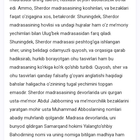
edi. Ammo, Sherdor madrasasining koshinlari, va bezaklari
faqat o‘zigagina xos, betakrordir. Shuningdek, Sherdor
madrasasining hovlisi va undagi hujralar ham o‘z me’moriy
yechimlari bilan Ulug‘bek madrasasidan farq qiladi.
Shuningdek, Sherdor madrasasi peshtog‘iga ishlangan
sher, uning belidagi odamyuzli quyosh, va orqasiga qarab
hadiksirab, hurkib borayotgan ohu tasvirlari ham bu
madrasaning ko‘rkiga ko‘rk qo‘shib turibdi. Quyosh, sher va
ohu tasvirlari qanday falsafiy g‘oyani anglatishi haqidagi
bahslar haligacha o‘zinining tugal yechimini topgan
emasdir. Sherdor madrasasining devorlarida uni qurgan
usta-me’mor Abdul Jabborning va me’morchilik bezaklarini
yaratgan mohir usta Muhammad Abboslarning nomlari
abadiy muhrlanib qolgandir. Madrasa devorlarida, uni
bunyod qildirgan Samarqand hokimi Yalangto‘shbiy
Bahodirning nomi va uning nomiga bitilgan madhiya ham