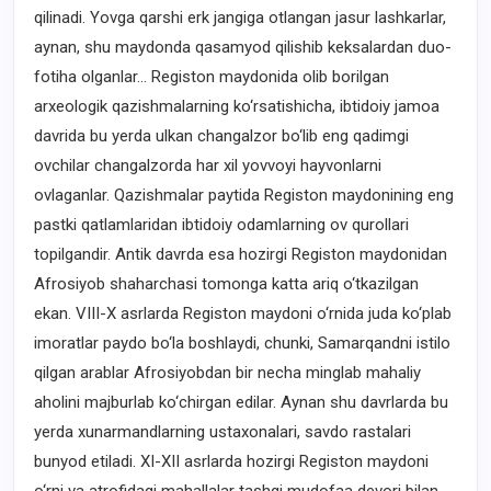
qilinadi. Yovga qarshi erk jangiga otlangan jasur lashkarlar,
aynan, shu maydonda qasamyod qilishib keksalardan duo-
fotiha olganlar... Registon maydonida olib borilgan
arxeologik qazishmalarning ko‘rsatishicha, ibtidoiy jamoa
davrida bu yerda ulkan changalzor bo‘lib eng qadimgi
ovchilar changalzorda har xil yovvoyi hayvonlarni
ovlaganlar. Qazishmalar paytida Registon maydonining eng
pastki qatlamlaridan ibtidoiy odamlarning ov qurollari
topilgandir. Antik davrda esa hozirgi Registon maydonidan
Afrosiyob shaharchasi tomonga katta ariq o‘tkazilgan
ekan. VIII-X asrlarda Registon maydoni o‘rnida juda ko‘plab
imoratlar paydo bo‘la boshlaydi, chunki, Samarqandni istilo
qilgan arablar Afrosiyobdan bir necha minglab mahaliy
aholini majburlab ko‘chirgan edilar. Aynan shu davrlarda bu
yerda xunarmandlarning ustaxonalari, savdo rastalari
bunyod etiladi. XI-XII asrlarda hozirgi Registon maydoni