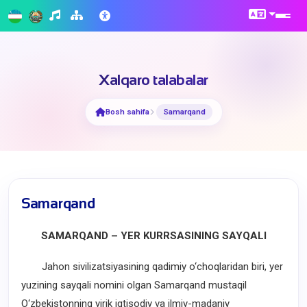
Xalqaro talabalar
Bosh sahifa
Samarqand
Samarqand
SAMARQAND – YER KURRSASINING SAYQALI
Jahon sivilizatsiyasining qadimiy o‘choqlaridan biri, yer
yuzining sayqali nomini olgan Samarqand mustaqil
O‘zbekistonning yirik iqtisodiy va ilmiy-madaniy