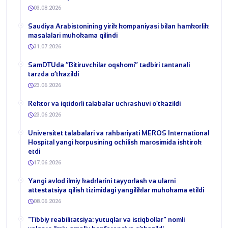
03.08.2026
​Saudiya Arabistonining yirik kompaniyasi bilan hamkorlik
masalalari muhokama qilindi
31.07.2026
​SamDTUda “Bitiruvchilar oqshomi” tadbiri tantanali
tarzda o‘tkazildi
23.06.2026
​Rektor va iqtidorli talabalar uchrashuvi o‘tkazildi
23.06.2026
Universitet talabalari va rahbariyati MEROS International
Hospital yangi korpusining ochilish marosimida ishtirok
etdi
17.06.2026
Yangi avlod ilmiy kadrlarini tayyorlash va ularni
attestatsiya qilish tizimidagi yangiliklar muhokama etildi
08.06.2026
​"Tibbiy reabilitatsiya: yutuqlar va istiqbollar" nomli