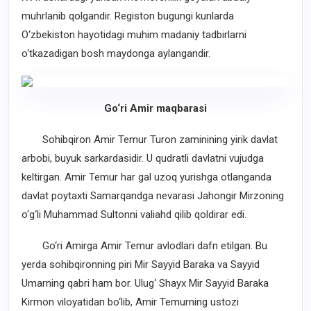
muhrlanib qolgandir. Registon bugungi kunlarda
O‘zbekiston hayotidagi muhim madaniy tadbirlarni
o‘tkazadigan bosh maydonga aylangandir.
G
o‘ri Amir maqbarasi
Sohibqiron Amir Temur Turon zaminining yirik davlat
arbobi, buyuk sarkardasidir. U qudratli davlatni vujudga
keltirgan. Amir Temur har gal uzoq yurishga otlanganda
davlat poytaxti Samarqandga nevarasi Jahongir Mirzoning
o‘g‘li Muhammad Sultonni valiahd qilib qoldirar edi.
Go‘ri Amirga Amir Temur avlodlari dafn etilgan. Bu
yerda sohibqironning piri Mir Sayyid Baraka va Sayyid
Umarning qabri ham bor. Ulug‘ Shayx Mir Sayyid Baraka
Kirmon viloyatidan bo‘lib, Amir Temurning ustozi