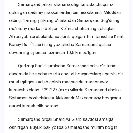
Samarqand jahon shaharsozligi tarixida chuqur iz
qoldirgan qadimiy maskanlardan biri hisoblanadi. Miloddan
oldingi 1-ming yillikning o‘rtalaridan Samarqand Sug‘dning
ma’muriy markazi bo‘lgan. Ko‘hna shaharning qoldiqlari
Afrosiyob xarobalarida saqlanib qolgan. Rim tarixchisi Kvint
Kursiy Ruf (1 asr) ning yozishicha Samarqand qal’asi
devorining aylanasi taxminan 10,5 km bo‘lgan
Qadimgi Sug‘d, jumladan Samarqand xalqi o‘z tarixi
davomida bir necha marta chet el bosqinchilarga qarshi o‘z
mustaqilligini saqlab qolish maqsadida mardonavor
kurashib kelgan. 329-327 (m.o) yillarda Samarqand aholisi
Spitamen boshchiligida Aleksandr Makedonskiy bosqiniga
qarshi kurash olib borgan.
Samarqand orqali Sharq va G‘arb savdosi amalga
oshirilgan. Buyuk ipak yo‘lida Samaraqand muhim bo‘g‘in