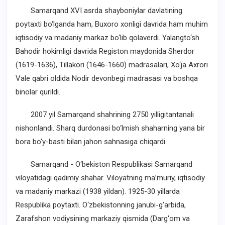
Samarqand XVI asrda shayboniylar davlatining
poytaxti bo‘lganda ham, Buxoro xonligi davrida ham muhim
iqtisodiy va madaniy markaz bo‘lib qolaverdi. Yalangto‘sh
Bahodir hokimligi davrida Registon maydonida Sherdor
(1619-1636), Tillakori (1646-1660) madrasalari, Xo‘ja Axrori
Vale qabri oldida Nodir devonbegi madrasasi va boshqa
binolar qurildi.
2007 yil Samarqand shahrining 2750 yilligitantanali
nishonlandi. Sharq durdonasi bo‘lmish shaharning yana bir
bora bo‘y-basti bilan jahon sahnasiga chiqardi.
Samarqand - O‘bekiston Respublikasi Samarqand
viloyatidagi qadimiy shahar. Viloyatning ma’muriy, iqtisodiy
va madaniy markazi (1938 yildan). 1925-30 yillarda
Respublika poytaxti. O‘zbekistonning janubi-g‘arbida,
Zarafshon vodiysining markaziy qismida (Darg‘om va