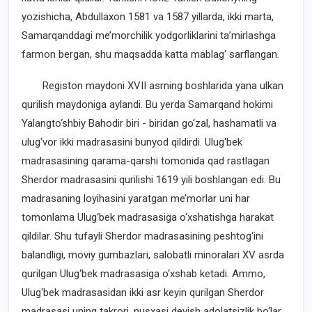
yozishicha, Abdullaxon 1581 va 1587 yillarda, ikki marta,
Samarqanddagi me’morchilik yodgorliklarini ta’mirlashga
farmon bergan, shu maqsadda katta mablag‘ sarflangan.
Registon maydoni XVII asrning boshlarida yana ulkan
qurilish maydoniga aylandi. Bu yerda Samarqand hokimi
Yalangto‘shbiy Bahodir biri - biridan go‘zal, hashamatli va
ulug‘vor ikki madrasasini bunyod qildirdi. Ulug‘bek
madrasasining qarama-qarshi tomonida qad rastlagan
Sherdor madrasasini qurilishi 1619 yili boshlangan edi. Bu
madrasaning loyihasini yaratgan me’morlar uni har
tomonlama Ulug‘bek madrasasiga o‘xshatishga harakat
qildilar. Shu tufayli Sherdor madrasasining peshtog‘ini
balandligi, moviy gumbazlari, salobatli minoralari XV asrda
qurilgan Ulug‘bek madrasasiga o‘xshab ketadi. Ammo,
Ulug‘bek madrasasidan ikki asr keyin qurilgan Sherdor
madrasasi uning takrori, nusxasi deyish adolatsizlik bo‘lar