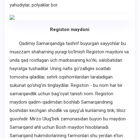
yahudiylar, polyaklar bor.
Registon maydoni
Qadimiy Samarqandga tashrif buyurgan sayyohlar bu
muazzam shaharning yuragi bo‘lmish Registon maydoni va
unda qad rostlagan uch madrasaning ko‘rki, salobatidan
hayratga tushadilar. Uning nafis go‘zalligini soatlab
tomosha qiladilar, sehrli oqshomlaridan taraladigan
sukunat qo‘shig‘ini tinglaydilar. Registon - bu nom har bir
samarqandlik uchun bag‘oyat tanish nom. Registon
maydoni qadim-qadimdan boshlab Samarqandning
boshidan kechgan shodlik va qayg‘uli kunlarning tirik, tilsiz
guvohidir. Mirzo Ulug‘bek zamonasidan buyon bu maydon
Samarqand ahli uchun Bosh maydon hisoblanadi.
Samarqand hukmdorlarining farmonlari shu yerdan e’lon