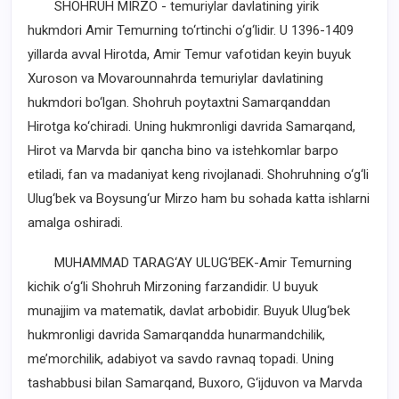
SHOHRUH MIRZO - temuriylar davlatining yirik
hukmdori Amir Temurning to‘rtinchi o‘g‘lidir. U 1396-1409
yillarda avval Hirotda, Amir Temur vafotidan keyin buyuk
Xuroson va Movarounnahrda temuriylar davlatining
hukmdori bo‘lgan. Shohruh poytaxtni Samarqanddan
Hirotga ko‘chiradi. Uning hukmronligi davrida Samarqand,
Hirot va Marvda bir qancha bino va istehkomlar barpo
etiladi, fan va madaniyat keng rivojlanadi. Shohruhning o‘g‘li
Ulug‘bek va Boysung‘ur Mirzo ham bu sohada katta ishlarni
amalga oshiradi.
MUHAMMAD TARAG‘AY ULUG‘BEK-Amir Temurning
kichik o‘g‘li Shohruh Mirzoning farzandidir. U buyuk
munajjim va matematik, davlat arbobidir. Buyuk Ulug‘bek
hukmronligi davrida Samarqandda hunarmandchilik,
me’morchilik, adabiyot va savdo ravnaq topadi. Uning
tashabbusi bilan Samarqand, Buxoro, G‘ijduvon va Marvda