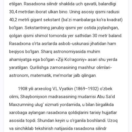
etilgan. Rasadxona silindr shaklida uch qavatli, balandligi
30,4 metrdan iborat ulkan bino. Uning asosiy qismi radiusi
40,2 metrli gigant sekstant (ba’zi manbalarga ko‘ra kvadrat)
bo‘lgan. Sekstantning janubiy qismi yer ostida joylashgan,
qolgan qismi shimol tomonda yer sathidan 30 metr baland.
Rasadxona o‘rta asrlarda asbob-uskunasi jihatidan ham
beqiyos bo‘lgan. Sharq astronomiyasida muhim
ahamiyatga ega bo‘lgan «Ziji Ko‘ragoniy» asari shu yerda
yaratilgan. Qurilishga zamonasining mashhur olimlari-
astronom, matematik, me’morlar jalb qilingan.
1908 yili arxeolog V.L.Vyatkin (1869–1932) o‘zbek
olimi, Shayboniyxon madrasasining mudarrisi Abu Sa’id
Maxzumning ulug‘ xizmati yordamida, u bilan birgalikda
xarobaga aylangan rasadxona qoldiqlarini tarixiy hujjatlar
asosida topdi. Shundan keyin u o‘rganila boshlandi. Uzoq
va sinchiklab tekshirish natijasida rasadxona silindr