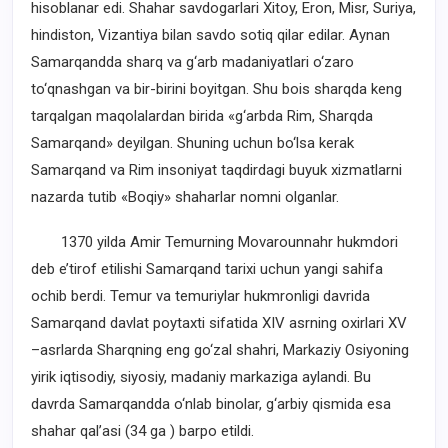
hisoblanar edi. Shahar savdogarlari Xitoy, Eron, Misr, Suriya,
hindiston, Vizantiya bilan savdo sotiq qilar edilar. Aynan
Samarqandda sharq va g‘arb madaniyatlari o‘zaro
to‘qnashgan va bir-birini boyitgan. Shu bois sharqda keng
tarqalgan maqolalardan birida «g‘arbda Rim, Sharqda
Samarqand» deyilgan. Shuning uchun bo‘lsa kerak
Samarqand va Rim insoniyat taqdirdagi buyuk xizmatlarni
nazarda tutib «Boqiy» shaharlar nomni olganlar.
1370 yilda Amir Temurning Movarounnahr hukmdori
deb e’tirof etilishi Samarqand tarixi uchun yangi sahifa
ochib berdi. Temur va temuriylar hukmronligi davrida
Samarqand davlat poytaxti sifatida XIV asrning oxirlari XV
–asrlarda Sharqning eng go‘zal shahri, Markaziy Osiyoning
yirik iqtisodiy, siyosiy, madaniy markaziga aylandi. Bu
davrda Samarqandda o‘nlab binolar, g‘arbiy qismida esa
shahar qal’asi (34 ga ) barpo etildi.