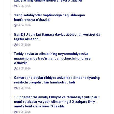
xalqaro ilmiy-amaliy konferensiya o‘tkazildi
06.06.2026
​Yangi adabiyotlar taqdimotiga bag‘ishlangan
konferensiya o‘tkazildi
04.06.2026
SamDTU vakillari Samara davlat tibbiyot universitetida
tajriba almashdi
30.05.2026
​Turkiy davlatlar olimlarining neyromodulyatsiya
muammolariga bag‘ishlangan uchinchi kongressi
o‘tkazildi
22.05.2026
Samarqand davlat tibbiyot universiteti Indoneziyaning
yetakchi oliygohi bilan hamkorlik qiladi
20.05.2026
​"Fundamental, amaliy tibbiyot va farmatsiya yutuqlari"
nomli talabalar va yosh olimlarning 80-xalqaro ilmiy-
amaliy konferensiyasi o‘tkazildi
16.05.2026