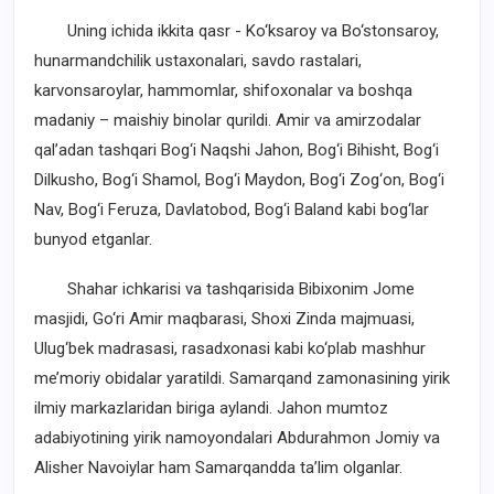
Uning ichida ikkita qasr - Ko‘ksaroy va Bo‘stonsaroy,
hunarmandchilik ustaxonalari, savdo rastalari,
karvonsaroylar, hammomlar, shifoxonalar va boshqa
madaniy – maishiy binolar qurildi. Amir va amirzodalar
qal’adan tashqari Bog‘i Naqshi Jahon, Bog‘i Bihisht, Bog‘i
Dilkusho, Bog‘i Shamol, Bog‘i Maydon, Bog‘i Zog‘on, Bog‘i
Nav, Bog‘i Feruza, Davlatobod, Bog‘i Baland kabi bog‘lar
bunyod etganlar.
Shahar ichkarisi va tashqarisida Bibixonim Jome
masjidi, Go‘ri Amir maqbarasi, Shoxi Zinda majmuasi,
Ulug‘bek madrasasi, rasadxonasi kabi ko‘plab mashhur
me’moriy obidalar yaratildi. Samarqand zamonasining yirik
ilmiy markazlaridan biriga aylandi. Jahon mumtoz
adabiyotining yirik namoyondalari Abdurahmon Jomiy va
Alisher Navoiylar ham Samarqandda ta’lim olganlar.