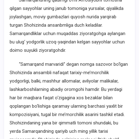
Samarqandning qadimgi o‘rni Afrosiyobni tomosha
qilgan sayyohlar uning janub tomoniga yursalar, qiyalikda
joylashgan, moviy gumbazlari quyosh nurida yarqirab
turgan Shohizinda ansanbmliga duch keladilar.
Samarqandliklar uchun muqaddas ziyoratgohga aylangan
bu ulug‘ yodgorlik uzoq-yaqindan kelgan sayyohlar uchun
doimo suyukli ziyoratgohdir.
“Samarqand marvaridi” degan nomga sazovor bo‘lgan
Shohizinda ansambli nafaqat tarixiy-me’morchilik
yodgorligi, balki, mashhur allomalar, avliyolar malikalar,
lashkarboshilarning abadiy oromgohi hamdir. Bu yerdagi
har bir maqbara faqat o‘zigagina xos bezaklar bilan
qoplangan bo‘lishiga qaramay ularning barchasi yaxlit bir
kompozisiyani, tugal bir me’morchilik asarini tashkil etadi.
Shohizindaning yana bir qimmatli tomoni shundaki, bu
yerda Samarqandning qariyib uch ming yillik tarixi