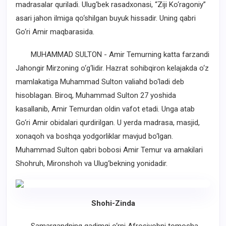
madrasalar quriladi. Ulug‘bek rasadxonasi, “Ziji Ko‘ragoniy”
asari jahon ilmiga qo‘shilgan buyuk hissadir. Uning qabri
Go‘ri Amir maqbarasida.
MUHAMMAD SULTON - Amir Temurning katta farzandi
Jahongir Mirzoning o‘g‘lidir. Hazrat sohibqiron kelajakda o‘z
mamlakatiga Muhammad Sulton valiahd bo‘ladi deb
hisoblagan. Biroq, Muhammad Sulton 27 yoshida
kasallanib, Amir Temurdan oldin vafot etadi. Unga atab
Go‘ri Amir obidalari qurdirilgan. U yerda madrasa, masjid,
xonaqoh va boshqa yodgorliklar mavjud bo‘lgan.
Muhammad Sulton qabri bobosi Amir Temur va amakilari
Shohruh, Mironshoh va Ulug‘bekning yonidadir.
Shohi-Zinda