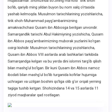
mujassamdir. Shohizinda so‘zining ma’nosi “tirik shoh”
bo‘lib, qariyib ming yildan buyon bu nom xalq o‘rtasida
yashab kelmoqda. Musulmon tarixchilarining yozishlaricha,
tirik shoh-Muhammad payg‘ambarimizning
amakivachchasi Qusam ibn Abbosga berilgan unvondir.
Samarqandlik tarixchi Abul Hakimiyning yozishicha, Qusam
ibn Abbos payg‘ambarimizning muborak yuzlarini ko‘rgan
oxirgi kishidir. Musulmon tarixchilarining yozishlaricha,
Qusam ibn Abbos VIII asrlarda arab lashkarlari tarkibida
Samarqandga kelgan va bu yerda dini islomni targ‘ib qilish
bilan mashg‘ul bo‘lgan. Bir kuni Qusam ibn Abbos namoz
ibodati bilan mashg‘ul bo‘lib turganida kofirlar hujumiga
uchragan va uzilgan boshini qo‘liga olib g‘or orqali yerning
tagiga tushib ketgan. Shohizindana 14 va 15 asrlarda 11
ziyod maqbaralar qad rostlagan.