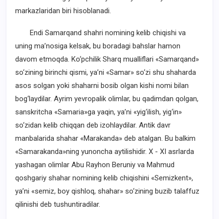
markazlaridan biri hisoblanadi.
Endi Samarqand shahri nomining kelib chiqishi va
uning ma’nosiga kelsak, bu boradagi bahslar hamon
davom etmoqda. Ko‘pchilik Sharq mualliflari «Samarqand»
so‘zining birinchi qismi, ya’ni «Samar» so‘zi shu shaharda
asos solgan yoki shaharni bosib olgan kishi nomi bilan
bog‘laydilar. Ayrim yevropalik olimlar, bu qadimdan qolgan,
sanskritcha «Samaria»ga yaqin, ya’ni «yig‘ilish, yig‘in»
so‘zidan kelib chiqqan deb izohlaydilar. Antik davr
manbalarida shahar «Marakanda» deb atalgan. Bu balkim
«Samarakanda»ning yunoncha aytilishidir. X - XI asrlarda
yashagan olimlar Abu Rayhon Beruniy va Mahmud
qoshgariy shahar nomining kelib chiqishini «Semizkent»,
ya’ni «semiz, boy qishloq, shahar» so‘zining buzib talaffuz
qilinishi deb tushuntiradilar.