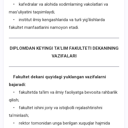
• kafedralar va alohida xodimlarning vakolatlari va
mas’uliyatini taqsimlaydi;
• institut ilmiy kengashlarida va turli yig‘ilishlarda
fakultet manfaatlarini namoyon etadi.
DIPLOMDAN KEYINGI TA’LIM FAKULTETI DEKANINING
VAZIFALARI
Fakultet dekani quyidagi yuklangan vazifalarni
bajaradi:
• fakultetda ta’lim va ilmiy faoliyatga bevosita rahbarlik
qilish;
• fakultet ishini joriy va istiqbolli rejalashtirishni
ta’minlash;
• rektor tomonidan unga berilgan xuquqlar hajmida