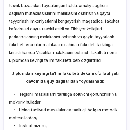
texnik bazasidan foydalangan holda, amaliy sog‘liqni
saqlash mutaxassislarini malakasini oshirish va qayta
tayyorlash imkoniyatlarini kengaytirish maqsadida, fakultet
kafedralari qayta tashkil etildi va Tibbiyot kollejlari
pedagoglarining malakasini oshirish va qayta tayyorlash
fakulteti Vrachlar malakasini oshirish fakulteti tarkibiga
kiritildi hamda Vrachlar malakasini oshirish fakulteti nomi -
Diplomdan keyingi ta’lim fakulteti, deb o‘zgartirildi.
Diplomdan keyingi ta’lim fakulteti dekani o‘z faoliyati
davomida quyidagilaridan foydalanadi:
• Tegishli masalalarni tartibga soluvchi qonunchilik va
me’yoriy hujjatlar;
• Uning faoliyati masalalariga taalluqli bo‘lgan metodik
materiallardan;
• Institut nizomi;