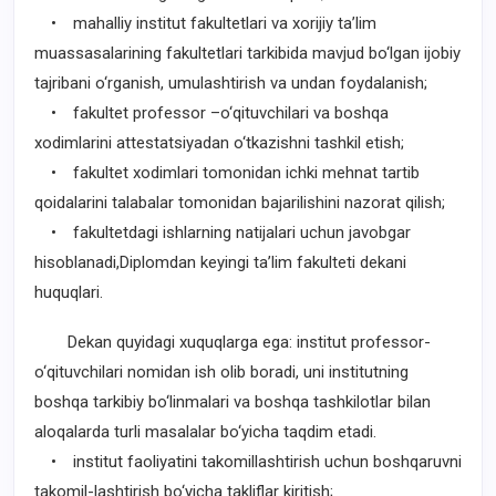
• mahalliy institut fakultetlari va xorijiy ta’lim
muassasalarining fakultetlari tarkibida mavjud bo‘lgan ijobiy
tajribani o‘rganish, umulashtirish va undan foydalanish;
• fakultet professor –o‘qituvchilari va boshqa
xodimlarini attestatsiyadan o‘tkazishni tashkil etish;
• fakultet xodimlari tomonidan ichki mehnat tartib
qoidalarini talabalar tomonidan bajarilishini nazorat qilish;
• fakultetdagi ishlarning natijalari uchun javobgar
hisoblanadi,Diplomdan keyingi ta’lim fakulteti dekani
huquqlari.
Dekan quyidagi xuquqlarga ega: institut professor-
o‘qituvchilari nomidan ish olib boradi, uni institutning
boshqa tarkibiy bo‘linmalari va boshqa tashkilotlar bilan
aloqalarda turli masalalar bo‘yicha taqdim etadi.
• institut faoliyatini takomillashtirish uchun boshqaruvni
takomil-lashtirish bo‘yicha takliflar kiritish;