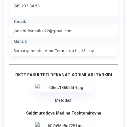
(66) 233 34 58
E-mail:
jamshidismailov22@gmail.com
Manzil:
Samarqand sh., Аmir Temur koʼch., 18 - uy
DKTF FAKULTETI DEKANAT XODIMLARI TARKIBI
Metodist:
Saidmurodova Madina Toshtemirovna