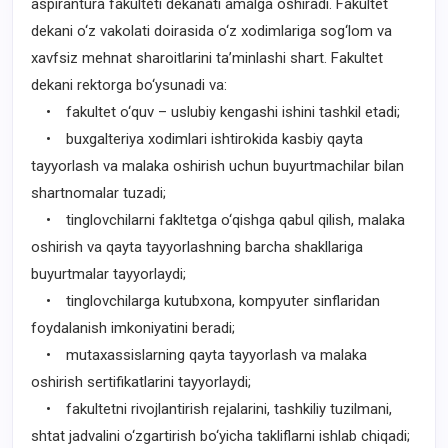
aspirantura fakulteti dekanati amalga oshiradi. Fakultet
dekani o‘z vakolati doirasida o‘z xodimlariga sog‘lom va
xavfsiz mehnat sharoitlarini ta’minlashi shart. Fakultet
dekani rektorga bo‘ysunadi va:
• fakultet o‘quv – uslubiy kengashi ishini tashkil etadi;
• buxgalteriya xodimlari ishtirokida kasbiy qayta
tayyorlash va malaka oshirish uchun buyurtmachilar bilan
shartnomalar tuzadi;
• tinglovchilarni fakltetga o‘qishga qabul qilish, malaka
oshirish va qayta tayyorlashning barcha shakllariga
buyurtmalar tayyorlaydi;
• tinglovchilarga kutubxona, kompyuter sinflaridan
foydalanish imkoniyatini beradi;
• mutaxassislarning qayta tayyorlash va malaka
oshirish sertifikatlarini tayyorlaydi;
• fakultetni rivojlantirish rejalarini, tashkiliy tuzilmani,
shtat jadvalini o‘zgartirish bo‘yicha takliflarni ishlab chiqadi;