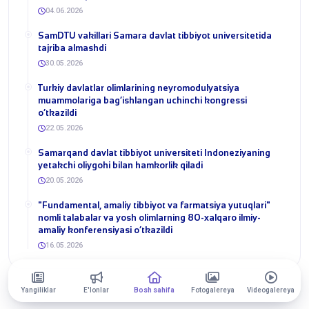
04.06.2026
SamDTU vakillari Samara davlat tibbiyot universitetida
tajriba almashdi
30.05.2026
​Turkiy davlatlar olimlarining neyromodulyatsiya
muammolariga bag‘ishlangan uchinchi kongressi
o‘tkazildi
22.05.2026
Samarqand davlat tibbiyot universiteti Indoneziyaning
yetakchi oliygohi bilan hamkorlik qiladi
20.05.2026
​"Fundamental, amaliy tibbiyot va farmatsiya yutuqlari"
nomli talabalar va yosh olimlarning 80-xalqaro ilmiy-
amaliy konferensiyasi o‘tkazildi
16.05.2026
Yangiliklar
E'lonlar
Bosh sahifa
Fotogalereya
Videogalereya