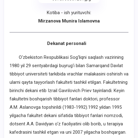
Kotiba - ish yurituvchi:
Mirzanova Munira Islamovna
Dekanat personali
O‘zbekiston Respublikasi Sog‘liqni saqlash vazirining
1980 yil 29 sentyabrdagi buyrug‘i bilan Samarqand Davlat
tibbiyot universiteti tarkibida vrachlar malakasini oshirish va
ularni qayta tayyorlash fakulteti tashkil etilgan. Fakultetning
birinchi dekani etib Izrail Gavrilovich Priev tayinlandi. Keyin
fakultetni boshqarish tibbiyot fanlari doktori, professor
A.M. Aslanovga topshirildi (1983-1992).1992 yildan 1995
yilgacha fakultet dekani sifatida tibbiyot fanlari nomzodi,
dotsent A.A. Davidyan o‘z faoliyatini olib borib, u terapiya
kafedrasini tashkil etgan va uni 2007 yilgacha boshqargan.