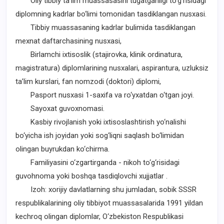
Oliy tibbiy ta’lim muassasasini tugatganligi to‘g‘risidagi
diplomning kadrlar bo‘limi tomonidan tasdiklangan nusxasi.
Tibbiy muassasaning kadrlar bulimida tasdiklangan
mexnat daftarchasining nusxasi,
Birlamchi ixtisoslik (stajirovka, klinik ordinatura,
magistratura) diplomlarining nusxalari, aspirantura, uzluksiz
ta’lim kurslari, fan nomzodi (doktori) diplomi,
Pasport nusxasi 1-saxifa va ro‘yxatdan o‘tgan joyi.
Sayoxat guvoxnomasi.
Kasbiy rivojlanish yoki ixtisoslashtirish yo‘nalishi
bo‘yicha ish joyidan yoki sog‘liqni saqlash bo‘limidan
olingan buyrukdan ko‘chirma.
Familiyasini o‘zgartirganda - nikoh to‘g‘risidagi
guvohnoma yoki boshqa tasdiqlovchi xujjatlar .
Izoh: xorijiy davlatlarning shu jumladan, sobik SSSR
respublikalarining oliy tibbiyot muassasalarida 1991 yildan
kechroq olingan diplomlar, O‘zbekiston Respublikasi