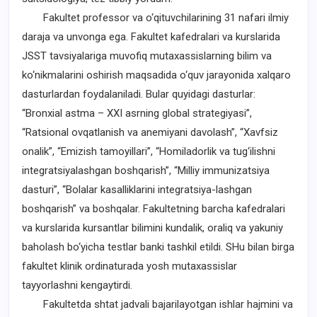
Fakultet professor va o‘qituvchilarining 31 nafari ilmiy
daraja va unvonga ega. Fakultet kafedralari va kurslarida
JSST tavsiyalariga muvofiq mutaxassislarning bilim va
ko‘nikmalarini oshirish maqsadida o‘quv jarayonida xalqaro
dasturlardan foydalaniladi. Bular quyidagi dasturlar:
“Bronxial astma – XXI asrning global strategiyasi”,
“Ratsional ovqatlanish va anemiyani davolash”, “Xavfsiz
onalik”, “Emizish tamoyillari”, “Homiladorlik va tug‘ilishni
integratsiyalashgan boshqarish”, “Milliy immunizatsiya
dasturi”, “Bolalar kasalliklarini integratsiya-lashgan
boshqarish” va boshqalar. Fakultetning barcha kafedralari
va kurslarida kursantlar bilimini kundalik, oraliq va yakuniy
baholash bo‘yicha testlar banki tashkil etildi. SHu bilan birga
fakultet klinik ordinaturada yosh mutaxassislar
tayyorlashni kengaytirdi.
Fakultetda shtat jadvali bajarilayotgan ishlar hajmini va