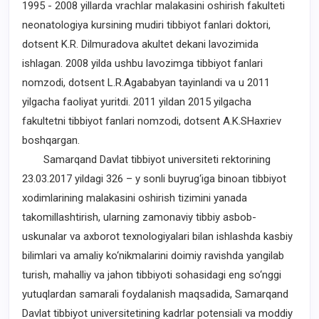
1995 - 2008 yillarda vrachlar malakasini oshirish fakulteti
neonatologiya kursining mudiri tibbiyot fanlari doktori,
dotsent K.R. Dilmuradova akultet dekani lavozimida
ishlagan. 2008 yilda ushbu lavozimga tibbiyot fanlari
nomzodi, dotsent L.R.Agababyan tayinlandi va u 2011
yilgacha faoliyat yuritdi. 2011 yildan 2015 yilgacha
fakultetni tibbiyot fanlari nomzodi, dotsent A.K.SHaxriev
boshqargan.
Samarqand Davlat tibbiyot universiteti rektorining
23.03.2017 yildagi 326 – y sonli buyrug‘iga binoan tibbiyot
xodimlarining malakasini oshirish tizimini yanada
takomillashtirish, ularning zamonaviy tibbiy asbob-
uskunalar va axborot texnologiyalari bilan ishlashda kasbiy
bilimlari va amaliy ko‘nikmalarini doimiy ravishda yangilab
turish, mahalliy va jahon tibbiyoti sohasidagi eng so‘nggi
yutuqlardan samarali foydalanish maqsadida, Samarqand
Davlat tibbiyot universitetining kadrlar potensiali va moddiy