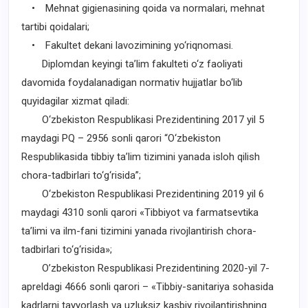
• Mehnat gigienasining qoida va normalari, mehnat
tartibi qoidalari;
• Fakultet dekani lavozimining yo‘riqnomasi.
Diplomdan keyingi ta’lim fakulteti o‘z faoliyati
davomida foydalanadigan normativ hujjatlar bo‘lib
quyidagilar xizmat qiladi:
O‘zbekiston Respublikasi Prezidentining 2017 yil 5
maydagi PQ – 2956 sonli qarori “O‘zbekiston
Respublikasida tibbiy ta’lim tizimini yanada isloh qilish
chora-tadbirlari to‘g‘risida”;
O‘zbekiston Respublikasi Prezidentining 2019 yil 6
maydagi 4310 sonli qarori «Tibbiyot va farmatsevtika
ta’limi va ilm-fani tizimini yanada rivojlantirish chora-
tadbirlari to‘g‘risida»;
O’zbekiston Respublikasi Prezidentining 2020-yil 7-
apreldagi 4666 sonli qarori – «Tibbiy-sanitariya sohasida
kadrlarni tayyorlash va uzluksiz kasbiy rivojlantirishning