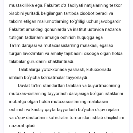
mustakillikka ega. Fakultet o‘z faoliyati natijalarining tezkor
xisobini yuritadi, belgilangan tartibda xisobot beradi va
takdim etilgan ma’lumotlarning to‘g‘riligi uchun javobgardir.
Fakultet amaldagi qonunlarda va institut ustavida nazarda
tutilgan tadbirlarni amalga oshirish huquqiga ega.
Ta’lim darajasi va mutaxassislarning malakasi, egallab
turgan lavozimlari va amaliy tajribasini xisobga olgan holda
talabalar guruxlarini shakllantiradi.
Talabalarga yotokxonada yashash, kutubxonada
ishlash bo‘yicha ko‘rsatmalar tayyorlaydi.
Davlat ta’lim standartlari talablari va buyurtmachining
mutaxas-sislarning tayyorlash darajasiga bo‘lgan istaklarini
inobatga olgan holda mutaxassislarning malakasini
oshirish va kasbiy qayta tayyorlash bo‘yicha o‘quv rejalari
va o‘quv dasturlarini kafedralar tomonidan ishlab chiqilishini
nazorat qiladi.