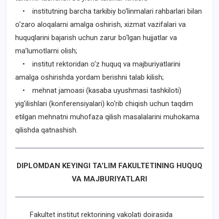
• institutning barcha tarkibiy bo‘linmalari rahbarlari bilan
o‘zaro aloqalarni amalga oshirish, xizmat vazifalari va
huquqlarini bajarish uchun zarur bo‘lgan hujjatlar va
ma’lumotlarni olish;
• institut rektoridan o‘z huquq va majburiyatlarini
amalga oshirishda yordam berishni talab kilish;
• mehnat jamoasi (kasaba uyushmasi tashkiloti)
yig‘ilishlari (konferensiyalari) ko‘rib chiqish uchun taqdim
etilgan mehnatni muhofaza qilish masalalarini muhokama
qilishda qatnashish.
DIPLOMDAN KEYINGI TA’LIM FAKULTETINING HUQUQ
VA MAJBURIYATLARI
Fakultet institut rektorining vakolati doirasida