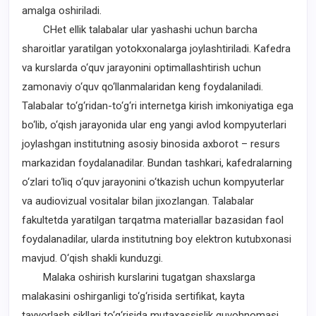
amalga oshiriladi.
CHet ellik talabalar ular yashashi uchun barcha
sharoitlar yaratilgan yotokxonalarga joylashtiriladi. Kafedra
va kurslarda o‘quv jarayonini optimallashtirish uchun
zamonaviy o‘quv qo‘llanmalaridan keng foydalaniladi.
Talabalar to‘g‘ridan-to‘g‘ri internetga kirish imkoniyatiga ega
bo‘lib, o‘qish jarayonida ular eng yangi avlod kompyuterlari
joylashgan institutning asosiy binosida axborot – resurs
markazidan foydalanadilar. Bundan tashkari, kafedralarning
o‘zlari to‘liq o‘quv jarayonini o‘tkazish uchun kompyuterlar
va audiovizual vositalar bilan jixozlangan. Talabalar
fakultetda yaratilgan tarqatma materiallar bazasidan faol
foydalanadilar, ularda institutning boy elektron kutubxonasi
mavjud. O‘qish shakli kunduzgi.
Malaka oshirish kurslarini tugatgan shaxslarga
malakasini oshirganligi to‘g‘risida sertifikat, kayta
tayyorlash sikllari to‘g‘risida mutaxassislik guvohnomasi