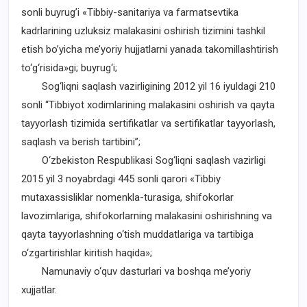
sonli buyrug’i «Tibbiy-sanitariya va farmatsevtika
kadrlarining uzluksiz malakasini oshirish tizimini tashkil
etish bo’yicha me’yoriy hujjatlarni yanada takomillashtirish
to‘g‘risida»gi; buyrug‘i;
Sog‘liqni saqlash vazirligining 2012 yil 16 iyuldagi 210
sonli “Tibbiyot xodimlarining malakasini oshirish va qayta
tayyorlash tizimida sertifikatlar va sertifikatlar tayyorlash,
saqlash va berish tartibini”;
O‘zbekiston Respublikasi Sog‘liqni saqlash vazirligi
2015 yil 3 noyabrdagi 445 sonli qarori «Tibbiy
mutaxassisliklar nomenkla-turasiga, shifokorlar
lavozimlariga, shifokorlarning malakasini oshirishning va
qayta tayyorlashning o‘tish muddatlariga va tartibiga
o‘zgartirishlar kiritish haqida»;
Namunaviy o‘quv dasturlari va boshqa me’yoriy
xujjatlar.