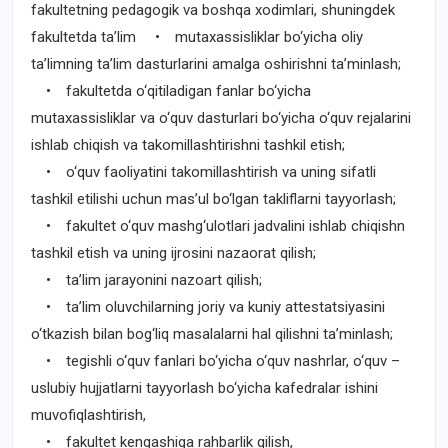
fakultetning pedagogik va boshqa xodimlari, shuningdek
fakultetda ta’lim • mutaxassisliklar bo‘yicha oliy
ta’limning ta’lim dasturlarini amalga oshirishni ta’minlash;
• fakultetda o‘qitiladigan fanlar bo‘yicha
mutaxassisliklar va o‘quv dasturlari bo‘yicha o‘quv rejalarini
ishlab chiqish va takomillashtirishni tashkil etish;
• o‘quv faoliyatini takomillashtirish va uning sifatli
tashkil etilishi uchun mas’ul bo‘lgan takliflarni tayyorlash;
• fakultet o‘quv mashg‘ulotlari jadvalini ishlab chiqishn
tashkil etish va uning ijrosini nazaorat qilish;
• ta’lim jarayonini nazoart qilish;
• ta’lim oluvchilarning joriy va kuniy attestatsiyasini
o‘tkazish bilan bog‘liq masalalarni hal qilishni ta’minlash;
• tegishli o‘quv fanlari bo‘yicha o‘quv nashrlar, o‘quv –
uslubiy hujjatlarni tayyorlash bo‘yicha kafedralar ishini
muvofiqlashtirish,
• fakultet kengashiga rahbarlik qilish,