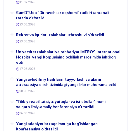
31.07.2026
​SamDTUda “Bitiruvchilar oqshomi” tadbiri tantanali
tarzda o‘tkazildi
23.06.2026
​Rektor va iqtidorli talabalar uchrashuvi o‘tkazildi
23.06.2026
Universitet talabalari va rahbariyati MEROS International
Hospital yangi korpusining ochilish marosimida ishtirok
etdi
17.06.2026
Yangi avlod ilmiy kadrlarini tayyorlash va ularni
attestatsiya qilish tizimidagi yangiliklar muhokama etildi
08.06.2026
​"Tibbiy reabilitatsiya: yutuqlar va istiqbollar" nomli
xalqaro ilmiy-amaliy konferensiya o‘tkazildi
06.06.2026
​Yangi adabiyotlar taqdimotiga bag‘ishlangan
konferensiya o‘tkazildi