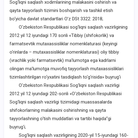
Sog‘liqni saqlash xodimlarining malakasini oshirish va
qayta tayyorlash tizimini boshqarish va tashkil etish
bo‘yicha davlat standartlari O’z DSt 3322: 2018;
O‘zbekiston Respublikasi sog‘liqni saqlash vazirligining
2012 yil 12 iyundagi 170 sonli «Tibbiy (shifokorlik) va
farmatsevtik mutaxassisliklar nomenklaturasi (keyingi
o‘rinlarda – mutaxassisliklar nomenklaturasi) oliy tibbiy
(vrachlik yoki farmatsevtik) ma’lumotga ega kadrlarni
olingan ma’lumotga muvofiq tayyorlash mutaxassisliklari
tizimlashtirilgan ro‘yxatini tasdiqlash to‘g‘risida» buyrug‘i
O‘zbekiston Respublikasi Sog‘liqni saqlash vazirligi
2012 yil 12 iyundagi 202-sonli «O‘zbekiston Respublikasi
Sog‘liqni saqlash vazirligi tizimidagi muassasalarda
shifokorlarning malakasini oshirishning va qayta
tayyorlashning o‘tish muddatlari va tartibi haqida”gi
buyrug‘i;
Sog‘liqni saqlash vazirligining 2020-yil 15-iyundagi 160-