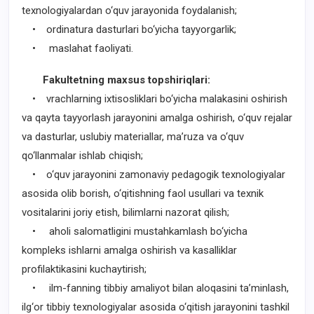
texnologiyalardan o‘quv jarayonida foydalanish;
• ordinatura dasturlari bo‘yicha tayyorgarlik;
• maslahat faoliyati.
Fakultetning maxsus topshiriqlari:
• vrachlarning ixtisosliklari bo‘yicha malakasini oshirish
va qayta tayyorlash jarayonini amalga oshirish, o‘quv rejalar
va dasturlar, uslubiy materiallar, ma’ruza va o‘quv
qo‘llanmalar ishlab chiqish;
• o‘quv jarayonini zamonaviy pedagogik texnologiyalar
asosida olib borish, o‘qitishning faol usullari va texnik
vositalarini joriy etish, bilimlarni nazorat qilish;
• aholi salomatligini mustahkamlash bo‘yicha
kompleks ishlarni amalga oshirish va kasalliklar
profilaktikasini kuchaytirish;
• ilm-fanning tibbiy amaliyot bilan aloqasini ta’minlash,
ilg‘or tibbiy texnologiyalar asosida o‘qitish jarayonini tashkil