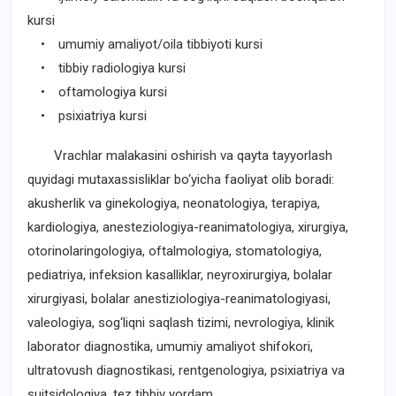
kursi
• umumiy amaliyot/oila tibbiyoti kursi
• tibbiy radiologiya kursi
• oftamologiya kursi
• psixiatriya kursi
Vrachlar malakasini oshirish va qayta tayyorlash
quyidagi mutaxassisliklar bo‘yicha faoliyat olib boradi:
akusherlik va ginekologiya, neonatologiya, terapiya,
kardiologiya, anesteziologiya-reanimatologiya, xirurgiya,
otorinolaringologiya, oftalmologiya, stomatologiya,
pediatriya, infeksion kasalliklar, neyroxirurgiya, bolalar
xirurgiyasi, bolalar anestiziologiya-reanimatologiyasi,
valeologiya, sog‘liqni saqlash tizimi, nevrologiya, klinik
laborator diagnostika, umumiy amaliyot shifokori,
ultratovush diagnostikasi, rentgenologiya, psixiatriya va
suitsidologiya, tez tibbiy yordam.