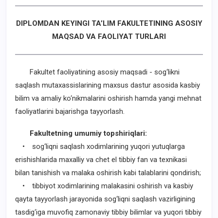
DIPLOMDAN KEYINGI TA’LIM FAKULTETINING ASOSIY
MAQSAD VA FAOLIYAT TURLARI
Fakultet faoliyatining asosiy maqsadi - sog‘likni
saqlash mutaxassislarining maxsus dastur asosida kasbiy
bilim va amaliy ko‘nikmalarini oshirish hamda yangi mehnat
faoliyatlarini bajarishga tayyorlash.
Fakultetning umumiy topshiriqlari:
• sog‘liqni saqlash xodimlarining yuqori yutuqlarga
erishishlarida maxalliy va chet el tibbiy fan va texnikasi
bilan tanishish va malaka oshirish kabi talablarini qondirish;
• tibbiyot xodimlarining malakasini oshirish va kasbiy
qayta tayyorlash jarayonida sog‘liqni saqlash vazirligining
tasdig‘iga muvofiq zamonaviy tibbiy bilimlar va yuqori tibbiy