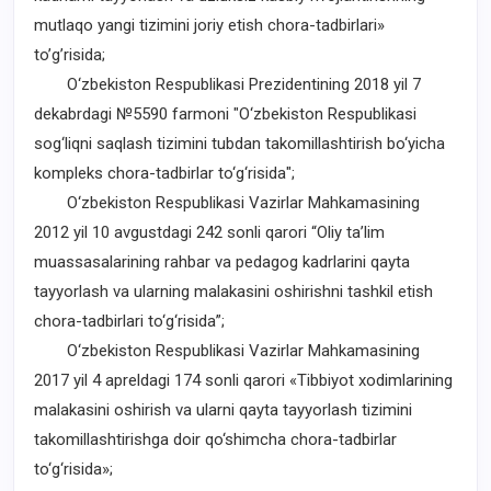
mutlaqo yangi tizimini joriy etish chora-tadbirlari»
to’g’risida;
O‘zbekiston Respublikasi Prezidentining 2018 yil 7
dekabrdagi №5590 farmoni "O‘zbekiston Respublikasi
sog‘liqni saqlash tizimini tubdan takomillashtirish bo‘yicha
kompleks chora-tadbirlar to‘g‘risida";
O‘zbekiston Respublikasi Vazirlar Mahkamasining
2012 yil 10 avgustdagi 242 sonli qarori “Oliy ta’lim
muassasalarining rahbar va pedagog kadrlarini qayta
tayyorlash va ularning malakasini oshirishni tashkil etish
chora-tadbirlari to‘g‘risida”;
O‘zbekiston Respublikasi Vazirlar Mahkamasining
2017 yil 4 apreldagi 174 sonli qarori «Tibbiyot xodimlarining
malakasini oshirish va ularni qayta tayyorlash tizimini
takomillashtirishga doir qo‘shimcha chora-tadbirlar
to‘g‘risida»;