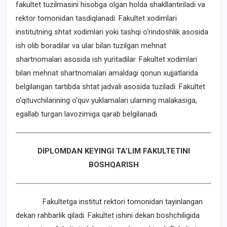
fakultet tuzilmasini hisobga olgan holda shakllantiriladi va
rektor tomonidan tasdiqlanadi. Fakultet xodimlari
institutning shtat xodimlari yoki tashqi o‘rindoshlik asosida
ish olib boradilar va ular bilan tuzilgan mehnat
shartnomalari asosida ish yuritadilar. Fakultet xodimlari
bilan mehnat shartnomalari amaldagi qonun xujjatlarida
belgilangan tartibda shtat jadvali asosida tuziladi. Fakultet
o‘qituvchilarining o‘quv yuklamalari ularning malakasiga,
egallab turgan lavozimiga qarab belgilanadi.
DIPLOMDAN KEYINGI TA’LIM FAKULTETINI
BOSHQARISH
Fakultetga institut rektori tomonidan tayinlangan
dekan rahbarlik qiladi. Fakultet ishini dekan boshchiligida