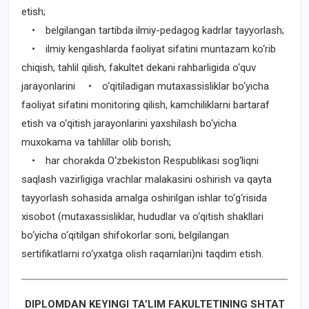
etish;
• belgilangan tartibda ilmiy-pedagog kadrlar tayyorlash;
• ilmiy kengashlarda faoliyat sifatini muntazam ko‘rib
chiqish, tahlil qilish, fakultet dekani rahbarligida o‘quv
jarayonlarini • o‘qitiladigan mutaxassisliklar bo‘yicha
faoliyat sifatini monitoring qilish, kamchiliklarni bartaraf
etish va o‘qitish jarayonlarini yaxshilash bo‘yicha
muxokama va tahlillar olib borish;
• har chorakda O‘zbekiston Respublikasi sog‘liqni
saqlash vazirligiga vrachlar malakasini oshirish va qayta
tayyorlash sohasida amalga oshirilgan ishlar to‘g‘risida
xisobot (mutaxassisliklar, hududlar va o‘qitish shakllari
bo‘yicha o‘qitilgan shifokorlar soni, belgilangan
sertifikatlarni ro‘yxatga olish raqamlari)ni taqdim etish.
DIPLOMDAN KEYINGI TA’LIM FAKULTETINING SHTAT