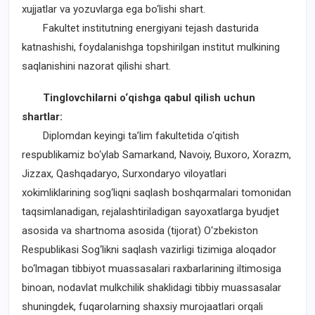
xujjatlar va yozuvlarga ega bo‘lishi shart.
Fakultet institutning energiyani tejash dasturida
katnashishi, foydalanishga topshirilgan institut mulkining
saqlanishini nazorat qilishi shart.
Tinglovchilarni o‘qishga qabul qilish uchun
shartlar:
Diplomdan keyingi ta’lim fakultetida o‘qitish
respublikamiz bo‘ylab Samarkand, Navoiy, Buxoro, Xorazm,
Jizzax, Qashqadaryo, Surxondaryo viloyatlari
xokimliklarining sog‘liqni saqlash boshqarmalari tomonidan
taqsimlanadigan, rejalashtiriladigan sayoxatlarga byudjet
asosida va shartnoma asosida (tijorat) O‘zbekiston
Respublikasi Sog‘likni saqlash vazirligi tizimiga aloqador
bo‘lmagan tibbiyot muassasalari raxbarlarining iltimosiga
binoan, nodavlat mulkchilik shaklidagi tibbiy muassasalar
shuningdek, fuqarolarning shaxsiy murojaatlari orqali