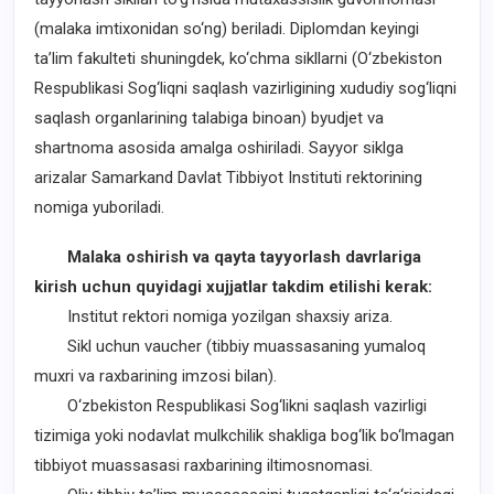
(malaka imtixonidan so‘ng) beriladi. Diplomdan keyingi
ta’lim fakulteti shuningdek, ko‘chma sikllarni (O‘zbekiston
Respublikasi Sog‘liqni saqlash vazirligining xududiy sog‘liqni
saqlash organlarining talabiga binoan) byudjet va
shartnoma asosida amalga oshiriladi. Sayyor siklga
arizalar Samarkand Davlat Tibbiyot Instituti rektorining
nomiga yuboriladi.
Malaka oshirish va qayta tayyorlash davrlariga
kirish uchun quyidagi xujjatlar takdim etilishi kerak:
Institut rektori nomiga yozilgan shaxsiy ariza.
Sikl uchun vaucher (tibbiy muassasaning yumaloq
muxri va raxbarining imzosi bilan).
O‘zbekiston Respublikasi Sog‘likni saqlash vazirligi
tizimiga yoki nodavlat mulkchilik shakliga bog‘lik bo‘lmagan
tibbiyot muassasasi raxbarining iltimosnomasi.