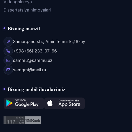
Videogalereya
Dissertatsiya himoyalari
Bizning manzil
Samarqand sh., Amir Temur k.,18-uy
+998 (66) 233-07-66
sammu@sammu.uz
samgmi@mail.ru
Bizning mobil ilovalarimiz