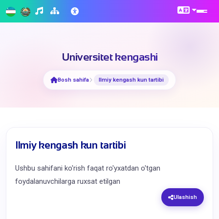
Universitet kengashi
Bosh sahifa
Ilmiy kengash kun tartibi
Ilmiy kengash kun tartibi
Ushbu sahifani ko'rish faqat ro'yxatdan o'tgan
foydalanuvchilarga ruxsat etilgan
Ulashish