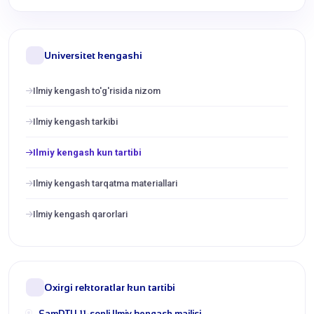
Universitet kengashi
Ilmiy kengash to'g'risida nizom
Ilmiy kengash tarkibi
Ilmiy kengash kun tartibi
Ilmiy kengash tarqatma materiallari
Ilmiy kengash qarorlari
Oxirgi rektoratlar kun tartibi
​SamDTU 11-sonli Ilmiy kengash majlisi