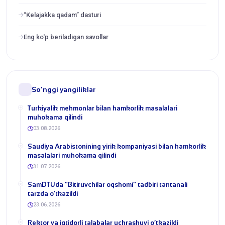
“Kelajakka qadam” dasturi
Eng ko'p beriladigan savollar
So'nggi yangiliklar
Turkiyalik mehmonlar bilan hamkorlik masalalari
muhokama qilindi
03.08.2026
​Saudiya Arabistonining yirik kompaniyasi bilan hamkorlik
masalalari muhokama qilindi
31.07.2026
​SamDTUda “Bitiruvchilar oqshomi” tadbiri tantanali
tarzda o‘tkazildi
23.06.2026
​Rektor va iqtidorli talabalar uchrashuvi o‘tkazildi