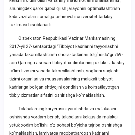
kelishini oldini olish va tahliliy ma’lumotlarni shakllantirish,
shuningdek qaror qabul qilish jarayonini optimallashtirish
kabi vazifalarni amalga oshiruvchi universitet tarkibiy
tuzilmasi hisoblanadi.
O‘zbekiston Respublikasi Vazirlar Mahkamasining
2017-yil 27-sentabrdagi “Tibbiyot kadrlarini tayyorlashni
yanada takomillashtirish chora-tadbirlari to‘g‘risida”gi 769-
son Qaroriga asosan tibbiyot xodimlarining uzluksiz kasbiy
ta’lim tizimini yanada takomillashtirish, sog‘liqni saqlash
tizimi organlari va muassasalarining malakali tibbiyot
kadrlariga bo‘lgan ehtiyojini qondirish va ko‘rsatilayotgan
tibbiy xizmatlar sifatini oshirishga ko‘maklashish.
Talabalarning karyerasini yaratishda va malakasini
oshirishda yordam berish, talabalarni kelgusida malakali
yetuk xodim bo‘lishi, o‘z sohasi bo‘yicha tajriba oshirishga
ko‘maklashish, jamiyatga raqobatbardosh kadrlarni