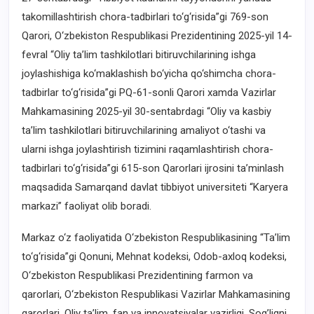
takomillashtirish chora-tadbirlari to‘g‘risida”gi 769-son
Qarori, O‘zbekiston Respublikasi Prezidentining 2025-yil 14-
fevral “Oliy ta’lim tashkilotlari bitiruvchilarining ishga
joylashishiga ko‘maklashish bo‘yicha qo‘shimcha chora-
tadbirlar to‘g‘risida”gi PQ-61-sonli Qarori xamda Vazirlar
Mahkamasining 2025-yil 30-sentabrdagi “Oliy va kasbiy
ta’lim tashkilotlari bitiruvchilarining amaliyot o‘tashi va
ularni ishga joylashtirish tizimini raqamlashtirish chora-
tadbirlari to‘g‘risida”gi 615-son Qarorlari ijrosini ta’minlash
maqsadida Samarqand davlat tibbiyot universiteti “Karyera
markazi” faoliyat olib boradi.
Markaz o‘z faoliyatida O‘zbekiston Respublikasining “Ta’lim
to‘g‘risida”gi Qonuni, Mehnat kodeksi, Odob-axloq kodeksi,
O‘zbekiston Respublikasi Prezidentining farmon va
qarorlari, O‘zbekiston Respublikasi Vazirlar Mahkamasining
qarorlari, Oliy ta’lim, fan va innovatsiyalar vazirligi, Sog’liqni