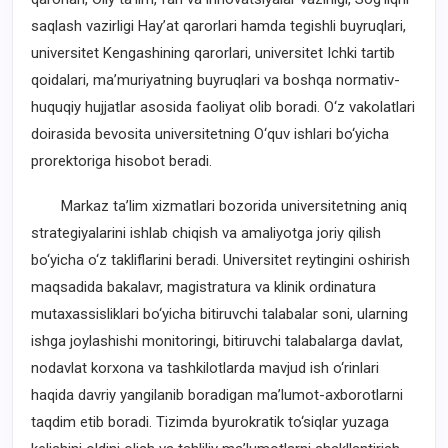
saqlash vazirligi Hay’at qarorlari hamda tegishli buyruqlari,
universitet Kengashining qarorlari, universitet Ichki tartib
qoidalari, ma’muriyatning buyruqlari va boshqa normativ-
huquqiy hujjatlar asosida faoliyat olib boradi. O‘z vakolatlari
doirasida bevosita universitetning O‘quv ishlari bo‘yicha
prorektoriga hisobot beradi.
Markaz ta’lim xizmatlari bozorida universitetning aniq
strategiyalarini ishlab chiqish va amaliyotga joriy qilish
bo‘yicha o‘z takliflarini beradi. Universitet reytingini oshirish
maqsadida bakalavr, magistratura va klinik ordinatura
mutaxassisliklari bo‘yicha bitiruvchi talabalar soni, ularning
ishga joylashishi monitoringi, bitiruvchi talabalarga davlat,
nodavlat korxona va tashkilotlarda mavjud ish o‘rinlari
haqida davriy yangilanib boradigan ma’lumot-axborotlarni
taqdim etib boradi. Tizimda byurokratik to‘siqlar yuzaga