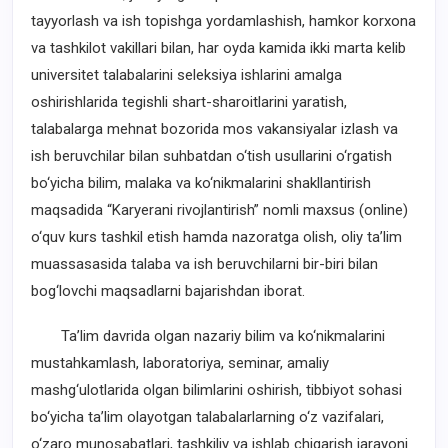
tayyorlash va ish topishga yordamlashish, hamkor korxona
va tashkilot vakillari bilan, har oyda kamida ikki marta kelib
universitet talabalarini seleksiya ishlarini amalga
oshirishlarida tegishli shart-sharoitlarini yaratish,
talabalarga mehnat bozorida mos vakansiyalar izlash va
ish beruvchilar bilan suhbatdan o‘tish usullarini o‘rgatish
bo‘yicha bilim, malaka va ko‘nikmalarini shakllantirish
maqsadida “Karyerani rivojlantirish” nomli maxsus (online)
o‘quv kurs tashkil etish hamda nazoratga olish, oliy ta’lim
muassasasida talaba va ish beruvchilarni bir-biri bilan
bog‘lovchi maqsadlarni bajarishdan iborat.
Ta’lim davrida olgan nazariy bilim va ko‘nikmalarini
mustahkamlash, laboratoriya, seminar, amaliy
mashg‘ulotlarida olgan bilimlarini oshirish, tibbiyot sohasi
bo‘yicha ta’lim olayotgan talabalarlarning o‘z vazifalari,
o‘zaro munosabatlari, tashkiliy va ishlab chiqarish jarayoni