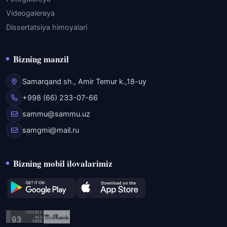
Videogalereya
Dissertatsiya himoyalari
Bizning manzil
Samarqand sh., Amir Temur k.,18-uy
+998 (66) 233-07-66
sammu@sammu.uz
samgmi@mail.ru
Bizning mobil ilovalarimiz