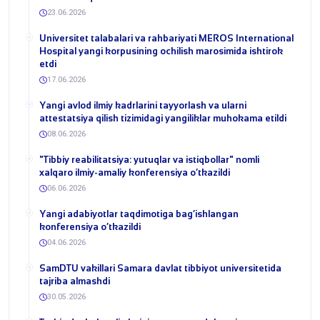
23.06.2026
Universitet talabalari va rahbariyati MEROS International
Hospital yangi korpusining ochilish marosimida ishtirok
etdi
17.06.2026
Yangi avlod ilmiy kadrlarini tayyorlash va ularni
attestatsiya qilish tizimidagi yangiliklar muhokama etildi
08.06.2026
​"Tibbiy reabilitatsiya: yutuqlar va istiqbollar" nomli
xalqaro ilmiy-amaliy konferensiya o‘tkazildi
06.06.2026
​Yangi adabiyotlar taqdimotiga bag‘ishlangan
konferensiya o‘tkazildi
04.06.2026
SamDTU vakillari Samara davlat tibbiyot universitetida
tajriba almashdi
30.05.2026