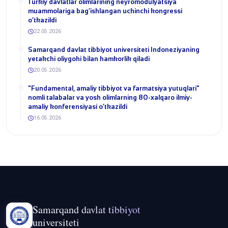
​Turkiy davlatlar olimlarining neyromodulyatsiya
muammolariga bag‘ishlangan uchinchi kongressi
o‘tkazildi
22.05.2026
Samarqand davlat tibbiyot universiteti Indoneziyaning
yetakchi oliygohi bilan hamkorlik qiladi
20.05.2026
​"Fundamental, amaliy tibbiyot va farmatsiya yutuqlari"
nomli talabalar va yosh olimlarning 80-xalqaro ilmiy-
amaliy konferensiyasi o‘tkazildi
16.05.2026
Samarqand davlat tibbiyot
universiteti