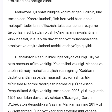
prorektori nazoratiga olindi.
Markazda 3,0 shtat birligida xodimlar qabul qilinib, ular
tomonidan “Karera kunlari”, “Ish beruvchi bilan ochiq
muloqot” tadbirlarini o‘tkazish, talabalar uchun rezyume
tayyorlash, suhbatdan o‘tish ko‘nikmalarini rivojlantirish;
klinik bazalar, xususiy va davlat tibbiyot muassasalarida
amaliyot va stajirovkalarni tashkil etish yo‘lga quyildi.
O‘zbekiston Respublikasi Iqtisodiyot vazirligi, Oliy va
o‘rta maxsus ta’lim vazirligi, Xalq ta’limi vazirligi, Mehnat va
aholini ijtimoiy muhofaza qilish vazirligining “Kadrlarni
davlat grantlari asosida maqsadli tayyorlash tartibi
to‘g‘risida Nizomni tasdiqlash haqida”gi (O‘zbekiston
Respublikasi Adliya vazirligi tomonidan 2005-yil 6-avgustda
1506-son bilan davlat ro‘yxatidan o‘tkazilgan) Qarori,
O‘zbekiston Respublikasi Vazirlar Mahkamasining 2017-yil
27-sentabrdagi “Tibbiyot kadrlarini tayyorlashni yanada