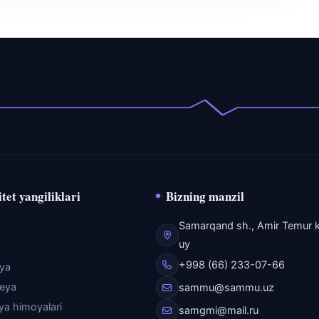
tet yangiliklari
Bizning manzil
Samarqand sh., Amir Temur k
uy
+998 (66) 233-07-66
eya
reya
sammu@sammu.uz
iya himoyalari
samgmi@mail.ru