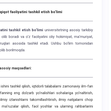
qiqot faoliyatini tashkil etish bo‘limi
tini tashkil etish bo‘limi
universitetning asosiy tarkibiy
 olib boradi va o'z faoliyatini oliy hokimiyat, ma'muriyat,
ruqlari asosida tashkil etadi. Ushbu bo’lim tomonidan
i olib borilmoqda.
asosiy maqsadlari:
hini tashkil qilish, iqtidorli talabalarni zamonaviy ilm-fan
-fanning eng dolzarb yo’nalishlari sohalariga yo’naltirish,
lmiy izlanishlarni takomillashtirish, ilmiy natijalarni chop
a’ruzalar qilish, faol yoshlar va ularning rahbarlarini