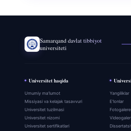
Samarqand davlat tibbiyot
universiteti
Universitet haqida
Universi
Umumiy ma'lumot
Yangiliklar
Missiyasi va kelajak tasavvuri
E'lonlar
Universitet tuzilmasi
Fotogaler
Universitet nizomi
Videogale
Universitet sertifikatlari
Dissertats