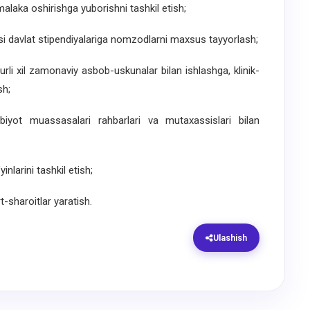
alaka oshirishga yuborishni tashkil etish;
kasi davlat stipendiyalariga nomzodlarni maxsus tayyorlash;
 turli xil zamonaviy asbob-uskunalar bilan ishlashga, klinik-
sh;
ibbiyot muassasalari rahbarlari va mutaxassislari bilan
inlarini tashkil etish;
-sharoitlar yaratish.
Ulashish