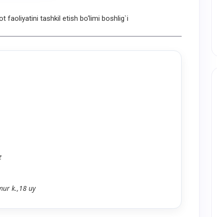
ot faoliyatini tashkil etish bo‘limi boshlig`i
z
ur k.,18 uy