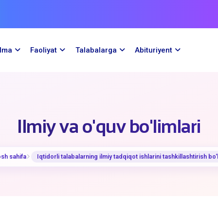
ilma
Faoliyat
Talabalarga
Abituriyent
Ilmiy va o'quv bo'limlari
sh sahifa
Iqtidorli talabalarning ilmiy tadqiqot ishlarini tashkillashtirish bo‘