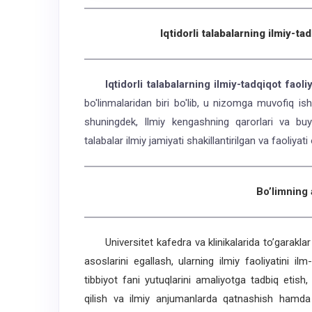
Iqtidorli talabalarning ilmiy-tad
Iqtidorli talabalarning ilmiy-tadqiqot faoliya
bo'linmalaridan biri bo'lib, u nizomga muvofiq ish
shuningdek, Ilmiy kengashning qarorlari va buy
talabalar ilmiy jamiyati shakillantirilgan va faoliyat
Bo’limning 
Universitet kafedra va klinikalarida to’garaklar is
asoslarini egallash, ularning ilmiy faoliyatini ilm
tibbiyot fani yutuqlarini amaliyotga tadbiq etish, i
qilish va ilmiy anjumanlarda qatnashish hamda m