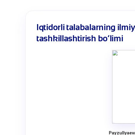
Iqtidorli talabalarning ilmiy
tashkillashtirish bo‘limi
Payzullyaev