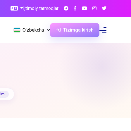
Ijtimoiy tarmoqlar
O'zbekcha
Tizimga kirish
limi