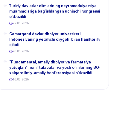
​Turkiy davlatlar olimlarining neyromodulyatsiya
muammolariga bag‘ishlangan uchinchi kongressi
o‘tkazildi
22.05.2026
Samarqand davlat tibbiyot universiteti
Indoneziyaning yetakchi oliygohi bilan hamkorlik
qiladi
20.05.2026
​"Fundamental, amaliy tibbiyot va farmatsiya
yutuqlari" nomli talabalar va yosh olimlarning 80-
xalqaro ilmiy-amaliy konferensiyasi o‘tkazildi
16.05.2026