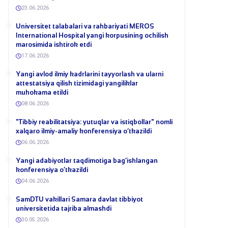
23.06.2026
Universitet talabalari va rahbariyati MEROS
International Hospital yangi korpusining ochilish
marosimida ishtirok etdi
17.06.2026
Yangi avlod ilmiy kadrlarini tayyorlash va ularni
attestatsiya qilish tizimidagi yangiliklar
muhokama etildi
08.06.2026
​"Tibbiy reabilitatsiya: yutuqlar va istiqbollar" nomli
xalqaro ilmiy-amaliy konferensiya o‘tkazildi
06.06.2026
​Yangi adabiyotlar taqdimotiga bag‘ishlangan
konferensiya o‘tkazildi
04.06.2026
SamDTU vakillari Samara davlat tibbiyot
universitetida tajriba almashdi
30.05.2026