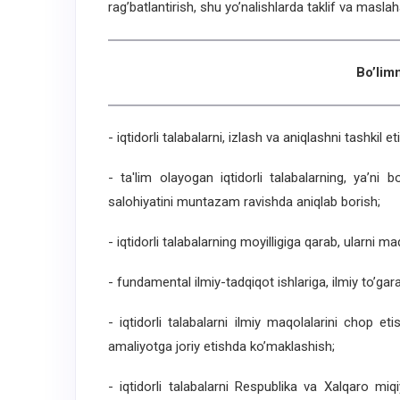
rag’batlantirish, shu yo’nalishlarda taklif va maslah
Bo’limn
- iqtidorli talabalarni, izlash va aniqlashni tashkil et
- ta'lim olayogan iqtidorli talabalarning, ya’ni b
salohiyatini muntazam ravishda aniqlab borish;
- iqtidorli talabalarning moyilligiga qarab, ularni m
- fundamental ilmiy-tadqiqot ishlariga, ilmiy to’gara
- iqtidorli talabalarni ilmiy maqolalarini chop et
amaliyotga joriy etishda ko’maklashish;
- iqtidorli talabalarni Respublika va Xalqaro miq