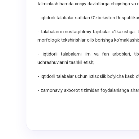
ta'minlash hamda xorijiy davlatlarga chiqishga va m
- iqtidorli talabalar safidan O’zbekiston Respubli
- talabalarni mustaqil ilmiy tajribalar o’tkazishga,
morfologik tekshirishlar olib borishga ko’maklashi
- iqtidorli talabalarni ilm va fan arboblari, t
uchrashuvlarini tashkil etish;
- iqtidorli talabalar uchun ixtisoslik bo’yicha kasb o’y
- zamonaviy axborot tizimidan foydalanishga shart