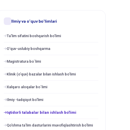
Ilmiy va o'quv bo'limlari
Ta'lim sifatini boshqarish bo'limi
O‘quv-uslubiy boshqarma
Magistratura bo`limi
Klinik (o’quv) bazalar bilan ishlash bo’limi
Xalqaro aloqalar bo`limi
Ilmiy -tadqiqot bo'limi
Iqtidorli talabalar bilan ishlash bo'limi
Qo'shma ta'lim dasturlarini muvofiqlashtirish bo'limi