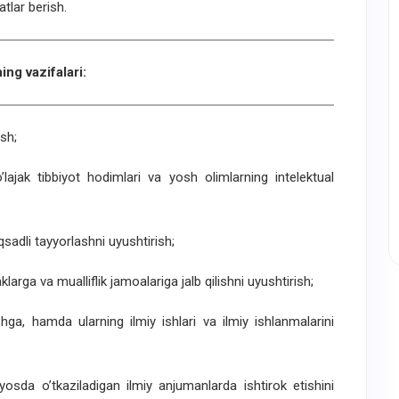
atlar berish.
ing vazifalari:
ish;
o’lajak tibbiyot hodimlari va yosh olimlarning intelektual
aqsadli tayyorlashni uyushtirish;
klarga va mualliflik jamoalariga jalb qilishni uyushtirish;
ishga, hamda ularning ilmiy ishlari va ilmiy ishlanmalarini
iyosda o’tkaziladigan ilmiy anjumanlarda ishtirok etishini