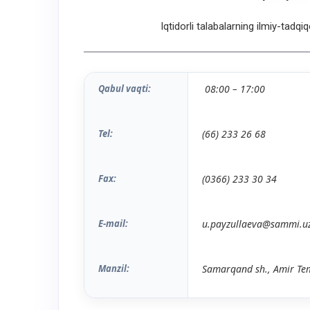
Iqtidorli talabalarning ilmiy-tadqiq
Qabul vaqti:
08:
00
– 17
:
0
0
Tel:
(66) 233 26 68
Fax:
(0366) 233
30
34
E-mail:
u.payzullaeva@sammi.u
Manzil:
Samarqand sh., Amir Tem