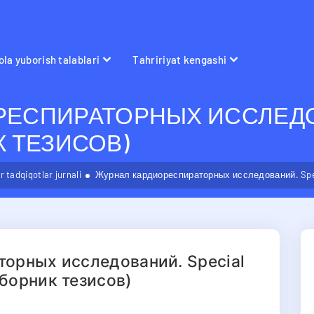
la yuborish talablari
Tahririyat kengashi
ЕСПИРАТОРНЫХ ИССЛЕДОВ
ИК ТЕЗИСОВ)
 tadqiqotlar jurnali
Журнал кардиореспираторных исследований. Specia
орных исследований. Special
(сборник тезисов)