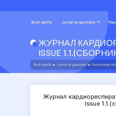
Bosh sahifa
Jurnal va gazetalar
Maqo
ЖУРНАЛ КАРДИОР
ISSUE 1.1.(СБОРН
Bosh sahifa
Jurnal va gazetalar
Kardiorespirator
Журнал кардиореспират
Issue 1.1.