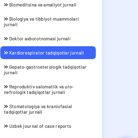
Biomeditsina va amaliyot jurnali
Biologiya va tibbiyot muammolari
jurnali
Doktor axborotnomasi jurnali
Kardiorespirator tadqiqotlar jurnali
Gepato-gastroeterologik tadqiqotlar
jurnali
Reproduktiv salomatlik va uro-
nefrologik tadqiqotlar jurnali
Stomatologiya va kraniofasial
tadqiqotlar jurnali
Uzbek journal of case reports