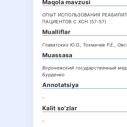
Maqola mavzusi
ОПЫТ ИСПОЛЬЗОВАНИЯ РЕАБИЛИ
ПАЦИЕНТОВ С ХСН (57-57)
Mualliflar
Главатских Ю.О., Токмачев Р.Е., Овс
Muassasa
Воронежский государственный мед
Бурденко
Annotatsiya
-
Kalit so'zlar
-