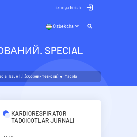
Tizimga kirish
O'zbekcha
АНИЙ. SPECIAL
l Issue 1.1.(сборник тезисов)
Maqola
KARDIORESPIRATOR
TADQIQOTLAR JURNALI