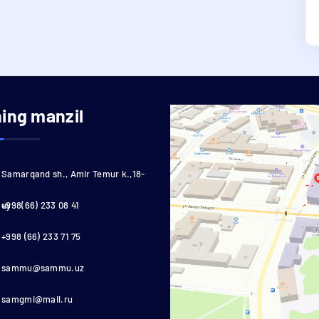
ning manzil
Samarqand sh., Amir Temur k.,18-
uy
+998(66) 233 08 41
+998 (66) 233 71 75
sammu@sammu.uz
samgmi@mail.ru