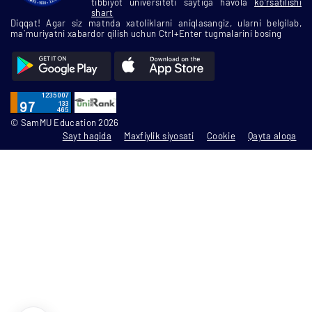
tibbiyot universiteti saytiga havola
ko'rsatilishi
shart
Diqqat! Agar siz matnda xatoliklarni aniqlasangiz, ularni belgilab,
ma`muriyatni xabardor qilish uchun Ctrl+Enter tugmalarini bosing
© SamMU Education 2026
Sayt haqida
Maxfiylik siyosati
Cookie
Qayta aloqa