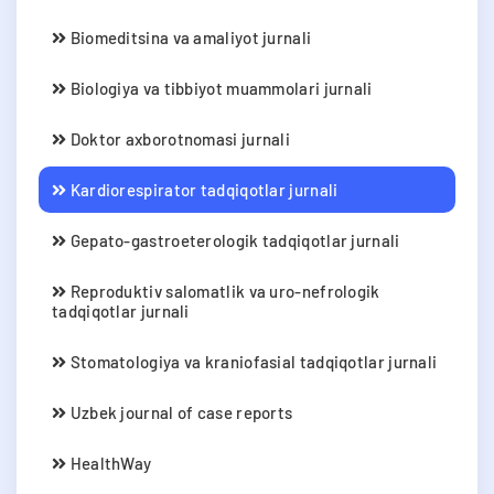
Biomeditsina va amaliyot jurnali
Biologiya va tibbiyot muammolari jurnali
Doktor axborotnomasi jurnali
Kardiorespirator tadqiqotlar jurnali
Gepato-gastroeterologik tadqiqotlar jurnali
Reproduktiv salomatlik va uro-nefrologik
tadqiqotlar jurnali
Stomatologiya va kraniofasial tadqiqotlar jurnali
Uzbek journal of case reports
HealthWay