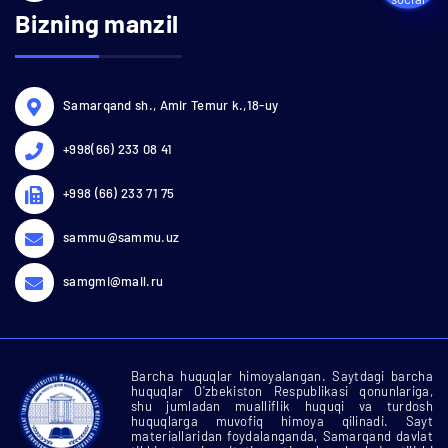
Bizning manzil
Samarqand sh., Amir Temur k.,18-uy
+998(66) 233 08 41
+998 (66) 233 71 75
sammu@sammu.uz
samgmi@mail.ru
Barcha huquqlar himoyalangan. Saytdagi barcha
huquqlar O'zbekiston Respublikasi qonunlariga,
shu jumladan mualliflik huquqi va turdosh
huquqlarga muvofiq himoya qilinadi. Sayt
materiallaridan foydalanganda, Samarqand davlat